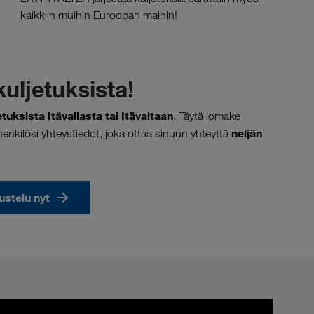
kaikkiin muihin Euroopan maihin!
kuljetuksista!
uksista Itävallasta tai Itävaltaan
. Täytä lomake
neljän
enkilösi yhteystiedot, joka ottaa sinuun yhteyttä
ustelu nyt