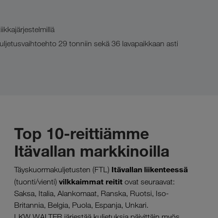
ikkajärjestelmillä
 kuljetusvaihtoehto 29 tonniin sekä 36 lavapaikkaan asti
Top 10-reittiämme
Itävallan markkinoilla
Itävallan liikenteessä
Täyskuormakuljetusten (FTL)
vilkkaimmat reitit
(tuonti/vienti)
ovat seuraavat:
Saksa, Italia, Alankomaat, Ranska, Ruotsi, Iso-
Britannia, Belgia, Puola, Espanja, Unkari.
LKW WALTER järjestää kuljetuksia päivittäin myös