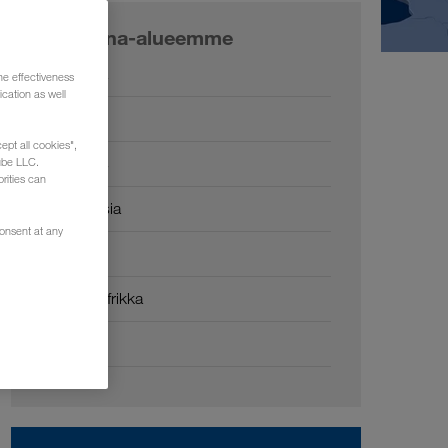
Markkina-alueemme
Eurooppa
he effectiveness
cation as well
Venäjä
ept all cookies",
Kaukasus
ube LLC.
rities can
Keski-Aasia
consent at any
Lähi-itä
Pohjois-Afrikka
Kiina