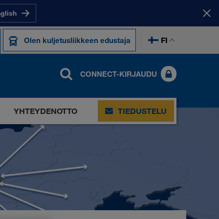
nglish
FI
Olen kuljetusliikkeen edustaja
CONNECT-KIRJAUDU
YHTEYDENOTTO
TIEDUSTELU