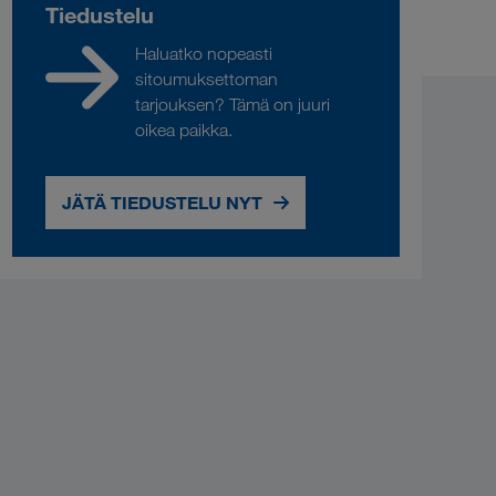
Tiedustelu
Haluatko nopeasti
sitoumuksettoman
tarjouksen? Tämä on juuri
oikea paikka.
JÄTÄ TIEDUSTELU NYT