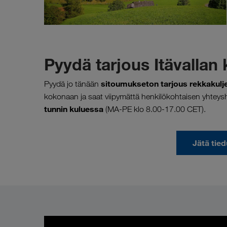
Pyydä tarjous Itävallan 
sitoumukseton tarjous rekkakuljet
Pyydä jo tänään
kokonaan ja saat viipymättä henkilökohtaisen yhteysh
tunnin kuluessa
(MA-PE klo 8.00-17.00 CET).
Jätä tied