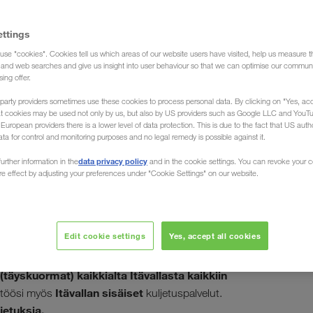
ettings
use "cookies". Cookies tell us which areas of our website users have visited, help us measure t
et Itävalta (Huolitsija)
g and web searches and give us insight into user behaviour so that we can optimise our communi
sing offer.
party providers sometimes use these cookies to process personal data. By clicking on "Yes, acc
at cookies may be used not only by us, but also by US providers such as Google LLC and YouT
uropean providers there is a lower level of data protection. This is due to the fact that US autho
ata for control and monitoring purposes and no legal remedy is possible against it.
ävallasta /
data privacy policy
urther information in the
and in the cookie settings. You can revoke your 
ure effect by adjusting your preferences under "Cookie Settings" on our website.
Edit cookie settings
Yes, accept all cookies
, Grazissa ja Salzburgissa, kuten myös Innsbruckissa,
usiedlerseen välillä. Kuljetusliike LKW WALTER,
(täyskuormat) kaikkialta Itävallasta kaikkiin
Itävallan sisäiset
yttöösi myös
kuljetuspalvelut.
jetuksia.