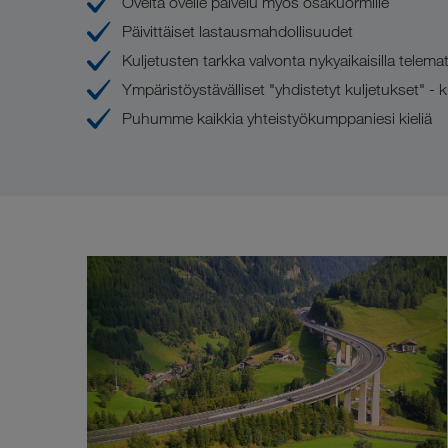
Ovelta ovelle palvelu myös osakuormille
Päivittäiset lastausmahdollisuudet
Kuljetusten tarkka valvonta nykyaikaisilla telemati
Ympäristöystävälliset "yhdistetyt kuljetukset" -
Puhumme kaikkia yhteistyökumppaniesi kieliä