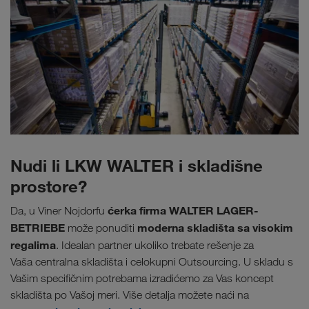
Nudi li LKW WALTER i skladišne
prostore?
ćerka firma WALTER LAGER-
Da, u Viner Nojdorfu
BETRIEBE
moderna skladišta sa visokim
može ponuditi
regalima
. Idealan partner ukoliko trebate rešenje za
Vaša centralna skladišta i celokupni Outsourcing. U skladu s
Vašim specifičnim potrebama izradićemo za Vas koncept
skladišta po Vašoj meri. Više detalja možete naći na