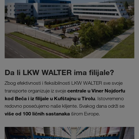
Da li LKW WALTER ima filijale?
Zbog efektivnosti i fleksibilnosti LKW WALTER sve svoje
centrale u Viner Nojdorfu
transporte organizuje iz svoje
kod Beča i iz filijale u Kufštajnu u Tirolu
. Istovremeno
redovno posećujemo naše klijente. Svakog dana održi se
više od 100 ličnih sastanaka
širom Evrope.