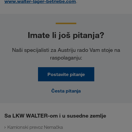
www.walter-lager-betriebe.com
.
Imate li još pitanja?
Naši specijalisti za Austriju rado Vam stoje na
raspolaganju:
Postavite pitanje
Česta pitanja
Sa LKW WALTER-om i u susedne zemlje
Kamionski prevoz Nemačka