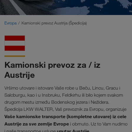
Bliski Istok
Kavkaz
Evropa
Kamionski prevoz Austrija (Špedicija)
Severna Afrika
Kamionski prevoz za / iz
Austrije
Vršimo utovare i istovare Vaše robe u Beču, Lincu, Gracu i
Salcburgu, kao i u Insbruku, Feldkirhu ili bilo kojem svakom
drugom mestu između Bodenskog jezera i Nežidera.
Špedicija LKW WALTER, Vaš prevoznik za Evropu, organizuje
Vaše kamionske transporte (kompletne utovare) iz cele
Austrije za sve zemlje Evrope
i obrnuto. Uz to Vam nudimo
unutar Austrije.
i naše transportne usluge