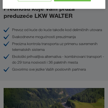
Prednosti koje Vam pruža
preduzeće LKW WALTER
Prevoz od kuće do kuće takođe kod delimičnih utovara
Svakodnevne mogućnosti preuzimanja
Precizna kontrola transporta uz primenu savremenih
telematskih sistema
Ekološki prihvatljiva alternativa - kombinovani transport -
do 29 tona nosivosti i 36 paletnih mesta
Govorimo sve jezike Vaših poslovnih partnera