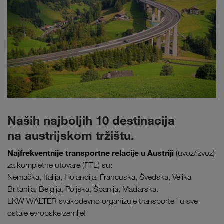
Naših najboljih 10 destinacija
na austrijskom tržištu.
Najfrekventnije transportne relacije u Austriji
(uvoz/izvoz)
za kompletne utovare (FTL) su:
Nemačka, Italija, Holandija, Francuska, Švedska, Velika
Britanija, Belgija, Poljska, Španija, Mađarska.
LKW WALTER svakodevno organizuje transporte i u sve
ostale evropske zemlje!