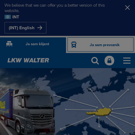
We believe that we can offer you a better version of this
website.
INT
(INT) English
Ja sam klijent
Ja sam prevoznik
NAŠA TRŽIŠTA
Evropa
Centralna Azija
Rusija