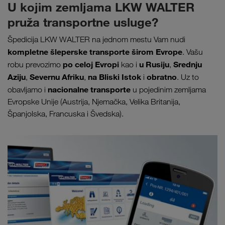
U kojim zemljama LKW WALTER
pruža transportne usluge?
Špedicija LKW WALTER na jednom mestu Vam nudi
kompletne šleperske transporte širom
Evrope
. Vašu
po celoj Evropi
u Rusiju
Srednju
robu prevozimo
kao i
,
Aziju
Severnu Afriku
na Bliski Istok
obratno
,
,
i
. Uz to
nacionalne transporte
obavljamo i
u pojedinim zemljama
Evropske Unije (Austrija, Njemačka, Velika Britanija,
Španjolska, Francuska i Švedska).