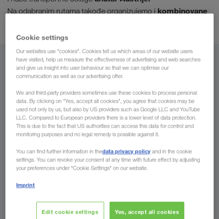
kombinovane
Na odabranim rutama takođe organizujemo i
transporte.
Cookie settings
Our websites use "cookies". Cookies tell us which areas of our website users
have visited, help us measure the effectiveness of advertising and web searches
Iz
and give us insight into user behaviour so that we can optimise our
communication as well as our advertising offer.
Severna Makedonija
We and third-party providers sometimes use these cookies to process personal
data. By clicking on "Yes, accept all cookies", you agree that cookies may be
used not only by us, but also by US providers such as Google LLC and YouTube
LLC. Compared to European providers there is a lower level of data protection.
This is due to the fact that US authorities can access this data for control and
Za
monitoring purposes and no legal remedy is possible against it.
data privacy policy
You can find further information in the
and in the cookie
Država
settings. You can revoke your consent at any time with future effect by adjusting
your preferences under "Cookie Settings" on our website.
Imprint
Pošaljite nam sada Vaš upit
Edit cookie settings
Yes, accept all cookies