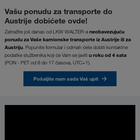
Vašu ponudu za transporte do
Austrije dobićete ovde!
neobavezujuću
Zatražite još danas od LKW WALTER-a
ponudu za Vaše kamionske transporte iz Austrije ili za
Austriju
. Popunite formular i odmah ćete dobiti kontaktne
u
roku od 4 sata
podatke službenika koji će Vam se javiti
(PON - PET od 8 do 17 časova, UTC+1).
Pošaljite nam sada Vaš upit