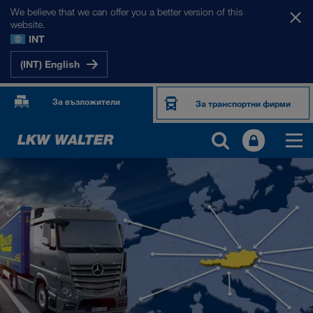
We believe that we can offer you a better version of this
website.
INT
(INT) English
За възложители
За транспортни фирми
НАШИТЕ ПАЗАРИ
Европа
Централна Азия
Русия