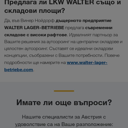
Предлага ли LKW WALTER също и
складови площи?
дъщерното предприятие
Да, във Винер Нойдорф
WALTER LAGER-BETRIEBE
съвременни
предлага
складове с високи рафтове
. Идеалният партньор за
Вашите решения за аутсорсинг на централни складове и
цялостен аутсорсинг. Съставят се идеални складови
концепции, съобразени с Вашите потребности. Повече
www.walter-lager-
подробности ще намерите на
betriebe.com
.
Имате ли още въпроси?
Нашите специалисти за Австрия с
удоволствие са на Ваше разположение: