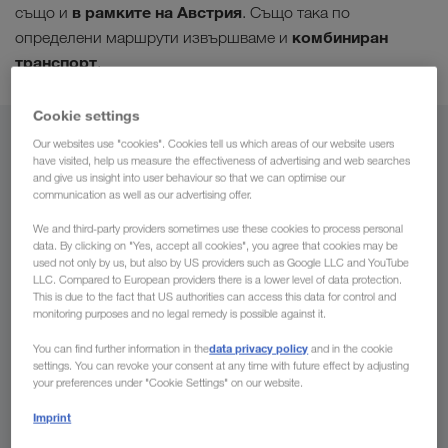
в рамките на Австрия
също и
. Също така по
комбиниран
определени маршрути извършваме и
транспорт
.
Cookie settings
От
Our websites use "cookies". Cookies tell us which areas of our website users
have visited, help us measure the effectiveness of advertising and web searches
and give us insight into user behaviour so that we can optimise our
България
communication as well as our advertising offer.
We and third-party providers sometimes use these cookies to process personal
data. By clicking on "Yes, accept all cookies", you agree that cookies may be
used not only by us, but also by US providers such as Google LLC and YouTube
LLC. Compared to European providers there is a lower level of data protection.
За
This is due to the fact that US authorities can access this data for control and
monitoring purposes and no legal remedy is possible against it.
Страна
data privacy policy
You can find further information in the
and in the cookie
settings. You can revoke your consent at any time with future effect by adjusting
your preferences under "Cookie Settings" on our website.
Imprint
Направете запитване сега