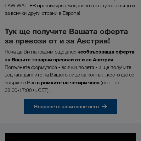
LKW WALTER организира ежедневно отпътуване също и
за всички други страни в Европа!
Тук ще получите Вашата оферта
за превози от и за Австрия!
необвързваща оферта
Нека да Ви направим още днес
за Вашите товарни превози от и за Австрия
.
Попълнете формуляра - всички полета - и ще получите
веднага данните на Вашето лице за контакт, което ще се
в рамките на четири часа
свърже с Вас
(пон.-пет.
08:00-17:00 ч. CET).
Направете запитване сега