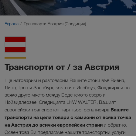
Близък Изток
Кавказ
Европа
Транспорти Австрия (Спедиция)
Северна Африка
Транспорти от / за Австрия
Ще натоварим и разтоварим Вашите стоки във Виена,
Линц, Грац и Залцбург, както и в Инсбрук, Фелдкирх и на
всяко друго място между Боденското езеро и
Нойзидлерзее. Спедицията LKW WALTER, Вашият
Вашите
европейски транспортен партньор, организира
транспорти на цели товари с камиони от всяка точка
на
Австрия до всички европейски страни
и обратно.
Освен това Ви предлагаме нашите транспортни услуги