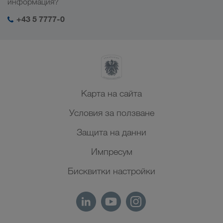
информация?
Близък Изток
SHEQ-Мениджмънт
+43 5 7777-0
Северна Африка
Карта на сайта
Условия за ползване
Защита на данни
Импресум
Бисквитки настройки