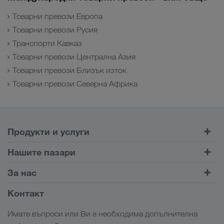
Товарни превози Европа
Товарни превози Русия
Транспорти Кавказ
Товарни превози Централна Азия
Товарни превози Близък изток
Товарни превози Северна Африка
Продукти и услуги
Шосейни превози
Нашите пазари
Комбиниран транспорт
Европа
За нас
Портал за клиенти CONNECT
Русия
Фирмена информация
Контакт
Дигитални решения
Кавказ
Работни места & кариера
Браншови решения
Имате въпроси или Ви е необходима допълнителна
Централна Азия
Социална отговорност
Моят вход в системата на LKW WALTER