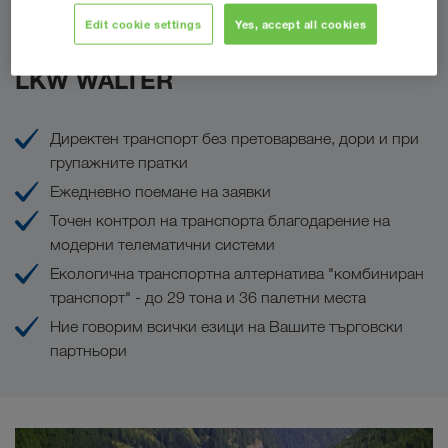
Edit cookie settings
Yes, accept all cookies
Вашите предимства с
LKW WALTER
Директен транспорт без претоварване, дори и при
групажните пратки
Ежедневно поемане на заявки
Точен контрол на транспорта благодарение на
модерни телематични системи
Екологична транспортна алтернатива "комбиниран
транспорт" - до 29 тона и 36 палетни места
Ние говорим всички езици на Вашите търговски
партньори