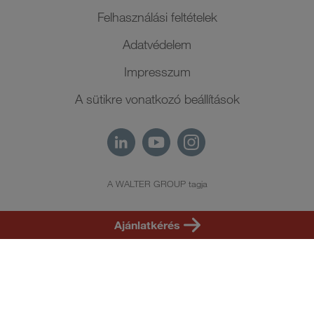
Felhasználási feltételek
Adatvédelem
Impresszum
A sütikre vonatkozó beállítások
A WALTER GROUP tagja
HU
Ajánlatkérés