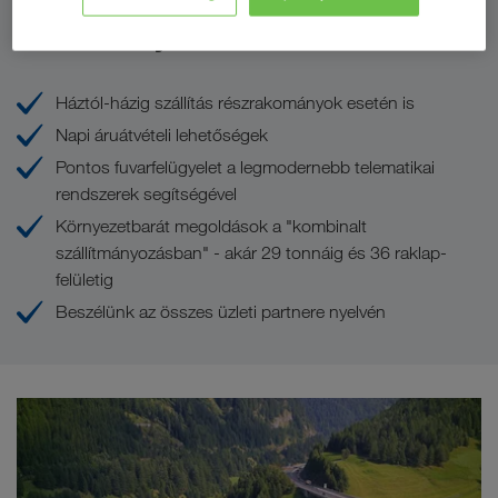
Az Ön előnyei az LKW WALTER-nél
Háztól-házig szállítás részrakományok esetén is
Napi áruátvételi lehetőségek
Pontos fuvarfelügyelet a legmodernebb telematikai
rendszerek segítségével
Környezetbarát megoldások a "kombinalt
szállítmányozásban" - akár 29 tonnáig és 36 raklap-
felületig
Beszélünk az összes üzleti partnere nyelvén