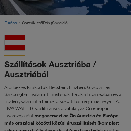
Közel-Kelet
Kaukázus
Európa
Osztrák szállítás (Spedíció)
Észak-Afrika
Szállítások Ausztriába /
Ausztriából
Árui be- és kirakodjuk Bécsben, Linzben, Grácban és
Salzburgban, valamint Innsbruck, Feldkirch városában és a
Bodeni, valamint a Fertő-tó közötti bármely más helyen. Az
LKW WALTER szállítmányozó vállalat, az Ön európai
megszervezi az Ön Ausztria és Európa
fuvarozójaként
más országai közötti közúti áruszállítását (komplett
rakományok).
Ausztrián belüli
A fentieken kívül
szállítási