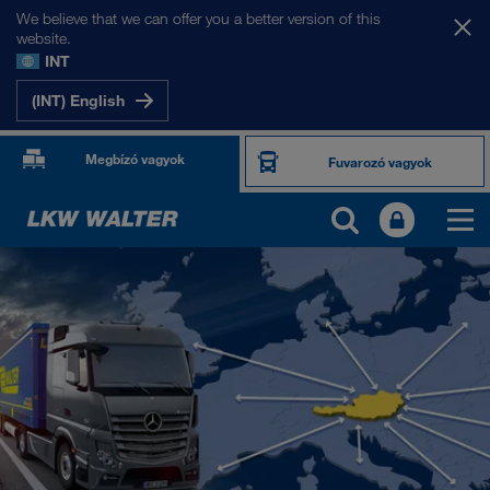
We believe that we can offer you a better version of this
website.
INT
(INT) English
Megbízó vagyok
Fuvarozó vagyok
PIACAINK
Európa
Közép-Ázsia
Oroszország