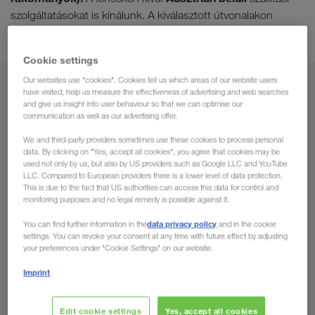
szolgáltatásokat is kínálunk. A kiválasztott útvonalakon
kombinált fuvarozási szolgáltatást
nyújtunk.
Cookie settings
Our websites use "cookies". Cookies tell us which areas of our website users
Honnan
have visited, help us measure the effectiveness of advertising and web searches
and give us insight into user behaviour so that we can optimise our
communication as well as our advertising offer.
Magyarország
We and third-party providers sometimes use these cookies to process personal
data. By clicking on "Yes, accept all cookies", you agree that cookies may be
used not only by us, but also by US providers such as Google LLC and YouTube
LLC. Compared to European providers there is a lower level of data protection.
Hová
This is due to the fact that US authorities can access this data for control and
monitoring purposes and no legal remedy is possible against it.
Ország
data privacy policy
You can find further information in the
and in the cookie
settings. You can revoke your consent at any time with future effect by adjusting
your preferences under "Cookie Settings" on our website.
Imprint
Kérjen ajánlatot most
Edit cookie settings
Yes, accept all cookies