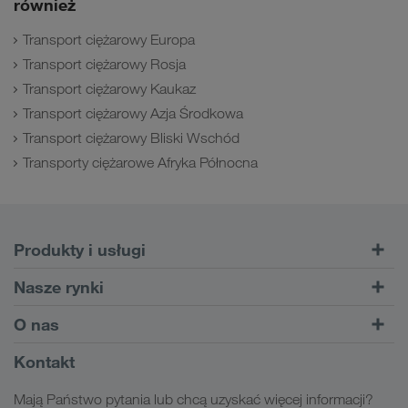
również
Transport ciężarowy Europa
Transport ciężarowy Rosja
Transport ciężarowy Kaukaz
Transport ciężarowy Azja Środkowa
Transport ciężarowy Bliski Wschód
Transporty ciężarowe Afryka Północna
Produkty i usługi
Transporty drogowe
Nasze rynki
Transport intermodalny
Europa
O nas
Serwis dla klientów CONNECT
Rosja
Informacje o firmie
Kontakt
Cyfrowe rozwiązania
Kaukaz
Praca & Kariera
Rozwiązania branżowe
Mają Państwo pytania lub chcą uzyskać więcej informacji?
Azja Środkowa