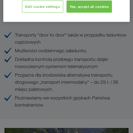
Edit cookie settings
Yes, accept all cookies
Państwa korzyści w LKW WALTER
Transporty "door to door" także w przypadku ładunkow
częściowych
Możliwości codziennego załadunku
Dokładna kontrola przebiegu transportu dzięki
nowoczesnym systemom telematycznym
Przyjazna dla środowiska alternatywa transportu
drogowego „transport intermodalny“ – do 29 t. i 36
miejsc paletowych.
Rozmawiamy we wszystkich językach Państwa
kontrahentów