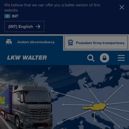
We believe that we can offer you a better version of this
website.
INT
(INT) English
Jestem zleceniodawcą
Posiadam firmę transportową
NASZE RYNKI
Europa
Azja Środkowa
Rosja