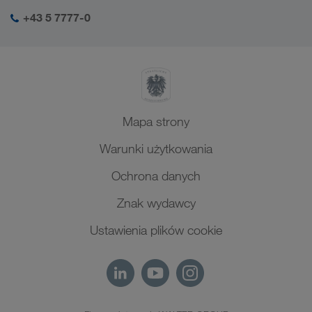
Odpowiedzialność społeczna
Mój login LKW WALTER
Bliski Wschód
+43 5 7777-0
SHEQ-Management
Afryka Północna
Mapa strony
Warunki użytkowania
Ochrona danych
Znak wydawcy
Ustawienia plików cookie