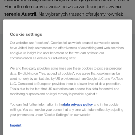
na
Ponadto oferujemy również nasz serwis transportowy
terenie Austrii
. Na wybranych trasach oferujemy również
transport intermodalny
.
Cookie settings
Our websites use "cookies". Cookies tell us which areas of our website users
Z
have visited, help us measure the effectiveness of advertising and web searches
and give us insight into user behaviour so that we can optimise our
communication as well as our advertising offer.
Polska
We and third-party providers sometimes use these cookies to process personal
data. By clicking on "Yes, accept all cookies", you agree that cookies may be
used not only by us, but also by US providers such as Google LLC and YouTube
LLC. Compared to European providers there is a lower level of data protection.
Do
This is due to the fact that US authorities can access this data for control and
monitoring purposes and no legal remedy is possible against it.
Kraj
data privacy policy
You can find further information in the
and in the cookie
settings. You can revoke your consent at any time with future effect by adjusting
your preferences under "Cookie Settings" on our website.
Imprint
Wyślij zapytanie