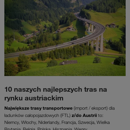
10 naszych najlepszych tras na
rynku austriackim
Największe trasy transportowe
(import / eksport) dla
z/do Austrii
ładunków całopojazdowych (FTL)
to:
Niemcy, Włochy, Niderlandy, Francja, Szwecja, Wielka
Brytania, Belgia, Polska, Hiszpania, Węgry.