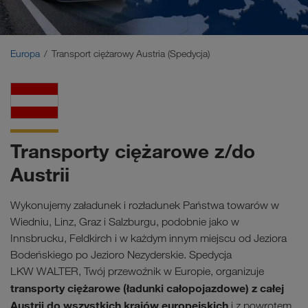
Bliski Wschód
Kaukaz
Europa
Transport ciężarowy Austria (Spedycja)
Afryka Północna
Transporty ciężarowe z/do
Austrii
Wykonujemy załadunek i rozładunek Państwa towarów w
Wiedniu, Linz, Graz i Salzburgu, podobnie jako w
Innsbrucku, Feldkirch i w każdym innym miejscu od Jeziora
Bodeńskiego po Jezioro Nezyderskie. Spedycja
LKW WALTER, Twój przewoźnik w Europie, organizuje
transporty ciężarowe (ładunki całopojazdowe) z całej
Austrii do wszystkich krajów europejskich
i z powrotem.