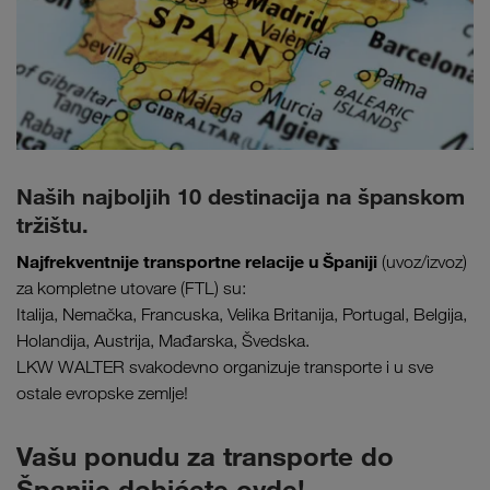
Naših najboljih 10 destinacija na španskom
tržištu.
Najfrekventnije transportne relacije u Španiji
(uvoz/izvoz)
za kompletne utovare (FTL) su:
Italija, Nemačka, Francuska, Velika Britanija, Portugal, Belgija,
Holandija, Austrija, Mađarska, Švedska.
LKW WALTER svakodevno organizuje transporte i u sve
ostale evropske zemlje!
Vašu ponudu za transporte do
Španije dobićete ovde!