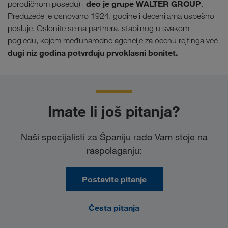
deo je grupe WALTER GROUP
porodičnom posedu) i
.
Preduzeće je osnovano 1924. godine i decenijama uspešno
posluje. Oslonite se na partnera, stabilnog u svakom
pogledu, kojem međunarodne agencije za ocenu rejtinga već
dugi niz godina potvrđuju prvoklasni bonitet.
Imate li još pitanja?
Naši specijalisti za Španiju rado Vam stoje na
raspolaganju:
Postavite pitanje
Česta pitanja