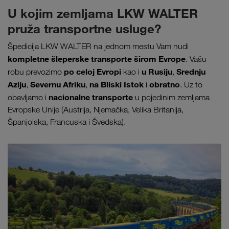
U kojim zemljama LKW WALTER
pruža transportne usluge?
Špedicija LKW WALTER na jednom mestu Vam nudi
kompletne šleperske transporte širom
Evrope
. Vašu
po celoj Evropi
u Rusiju
Srednju
robu prevozimo
kao i
,
Aziju
Severnu Afriku
na Bliski Istok
obratno
,
,
i
. Uz to
nacionalne transporte
obavljamo i
u pojedinim zemljama
Evropske Unije (Austrija, Njemačka, Velika Britanija,
Španjolska, Francuska i Švedska).