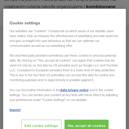
kombinovane
odabranim rutama takođe organizujemo i
transporte.
Cookie settings
Our websites use "cookies". Cookies tell us which areas of our website users
have visited, help us measure the effectiveness of advertising and web searches
Iz
and give us insight into user behaviour so that we can optimise our
communication as well as our advertising offer.
Severna Makedonija
We and third-party providers sometimes use these cookies to process personal
data. By clicking on "Yes, accept all cookies", you agree that cookies may be
used not only by us, but also by US providers such as Google LLC and YouTube
LLC. Compared to European providers there is a lower level of data protection.
This is due to the fact that US authorities can access this data for control and
Za
monitoring purposes and no legal remedy is possible against it.
Država
data privacy policy
You can find further information in the
and in the cookie
settings. You can revoke your consent at any time with future effect by adjusting
your preferences under "Cookie Settings" on our website.
Imprint
Pošaljite nam sada Vaš upit
Edit cookie settings
Yes, accept all cookies