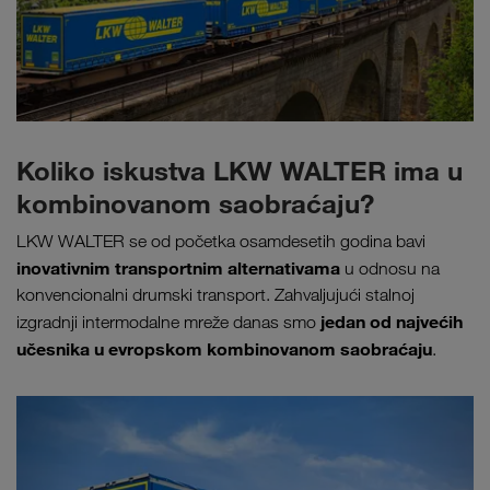
Koliko iskustva LKW WALTER ima u
kombinovanom saobraćaju?
LKW WALTER se od početka osamdesetih godina bavi
inovativnim transportnim alternativama
u odnosu na
konvencionalni drumski transport. Zahvaljujući stalnoj
jedan od najvećih
izgradnji intermodalne mreže danas smo
učesnika u evropskom kombinovanom saobraćaju
.