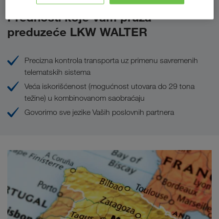
Prednosti koje Vam pruža
preduzeće LKW WALTER
Precizna kontrola transporta uz primenu savremenih
telematskih sistema
Veća iskorišćenost (mogućnost utovara do 29 tona
težine) u kombinovanom saobraćaju
Govorimo sve jezike Vaših poslovnih partnera