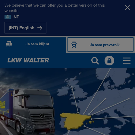
We believe that we can offer you a better version of this
website.
INT
(INT) English
Ja sam klijent
Ja sam prevoznik
NAŠA TRŽIŠTA
Evropa
Centralna Azija
Rusija