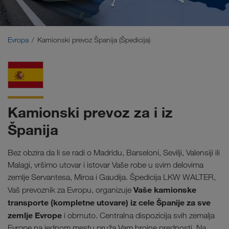
Bliski Istok
Kavkaz
Evropa
Kamionski prevoz Španija (Špedicija)
Severna Afrika
Kamionski prevoz za i iz
Španija
Bez obzira da li se radi o Madridu, Barseloni, Sevilji, Valensiji ili
Malagi, vršimo utovar i istovar Vaše robe u svim delovima
zemlje Servantesa, Miroa i Gaudija. Špedicija LKW WALTER,
Vaše kamionske
Vaš prevoznik za Evropu, organizuje
transporte
(kompletne utovare) iz cele Španije za sve
zemlje Evrope
i obrnuto. Centralna dispozicija svih zemalja
Evrope na jednom mestu pruža Vam brojne prednosti. Na