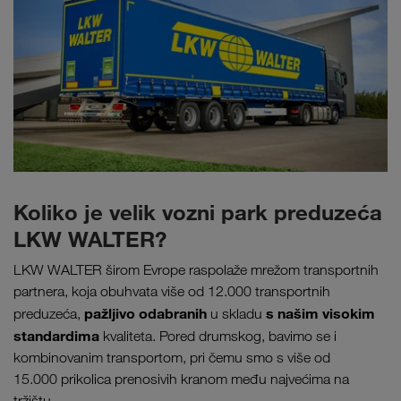
Koliko je velik vozni park preduzeća
LKW WALTER?
LKW WALTER širom Evrope raspolaže mrežom transportnih
partnera, koja obuhvata više od 12.000 transportnih
pažljivo odabranih
s našim visokim
preduzeća,
u skladu
standardima
kvaliteta. Pored drumskog, bavimo se i
kombinovanim transportom, pri čemu smo s više od
15.000 prikolica prenosivih kranom među najvećima na
tržištu.