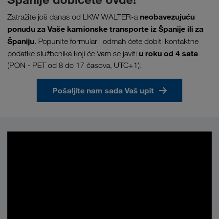
neobavezujuću
Zatražite još danas od LKW WALTER-a
ponudu za Vaše kamionske transporte iz Španije ili za
Španiju
. Popunite formular i odmah ćete dobiti kontaktne
u
roku od 4 sata
podatke službenika koji će Vam se javiti
(PON - PET od 8 do 17 časova, UTC+1).
Pošaljite nam sada Vaš upit