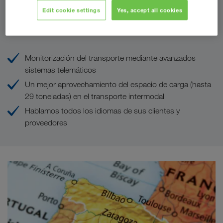
Edit cookie settings
Yes, accept all cookies
Sus ventajas con LKW WALTER
Monitorización del transporte mediante avanzados
sistemas telemáticos
Un mejor aprovechamiento del espacio de carga (hasta
29 toneladas) en el transporte intermodal
Hablamos todos los idiomas de sus clientes y
proveedores