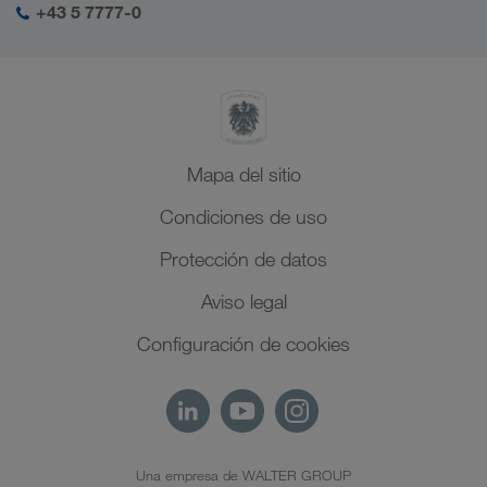
Oriente Medio
+43 5 7777-0
Management SHEQ
Norte de África
Mapa del sitio
Condiciones de uso
Protección de datos
Aviso legal
Configuración de cookies
Una empresa de WALTER GROUP