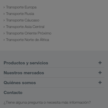
Transporte Europa
Transporte Rusia
Transporte Cáucaso
Transporte Asia Central
Transporte Oriente Próximo
Transporte Norte de África
Productos y servicios
Transportes por carretera
Nuestros mercados
Tráfico intermodal
Europa
Quiénes somos
Portal de clientes CONNECT
Rusia
Información sobre la empresa
Contacto
Soluciones digitales
Cáucaso
Opciones de empleo
Soluciones para diferentes sectores
¿Tiene alguna pregunta o necesita más información?
Asia Central
Responsabilidad social
Mi acceso para LKW WALTER