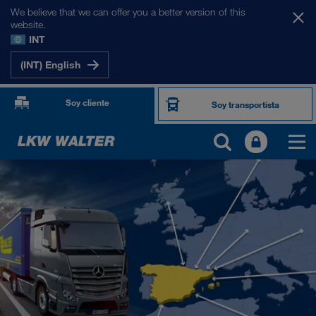
We believe that we can offer you a better version of this
website.
INT
(INT) English
Soy cliente
Soy transportista
NUESTROS MERCADOS
Europa
Asia Central
Rusia