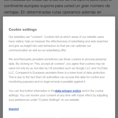
continente europeo supone para usted un gran número de
ventajas. En determinadas rutas operamos además en
transporte intermodal
.
Cookie settings
Our websites use "cookies". Cookies tell us which areas of our website users
Desde
have visited, help us measure the effectiveness of advertising and web searches
and give us insight into user behaviour so that we can optimise our
communication as well as our advertising offer.
España
We and third-party providers sometimes use these cookies to process personal
data. By clicking on "Yes, accept all cookies", you agree that cookies may be
used not only by us, but also by US providers such as Google LLC and YouTube
LLC. Compared to European providers there is a lower level of data protection.
A
This is due to the fact that US authorities can access this data for control and
monitoring purposes and no legal remedy is possible against it.
País
data privacy policy
You can find further information in the
and in the cookie
settings. You can revoke your consent at any time with future effect by adjusting
your preferences under "Cookie Settings" on our website.
Imprint
Solicitar presupuesto