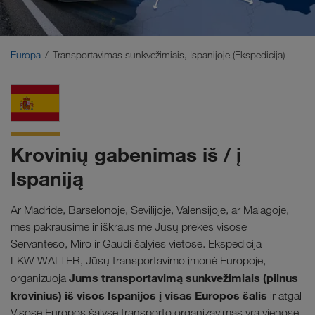
Artimieji Rytai
Kaukazas
Europa
Transportavimas sunkvežimiais, Ispanijoje (Ekspedicija)
Šiaurės Afrika
Krovinių gabenimas iš / į
Ispaniją
Ar Madride, Barselonoje, Sevilijoje, Valensijoje, ar Malagoje,
mes pakrausime ir iškrausime Jūsų prekes visose
Servanteso, Miro ir Gaudi šalyies vietose. Ekspedicija
LKW WALTER, Jūsų transportavimo įmonė Europoje,
Jums
transportavimą sunkvežimiais (pilnus
organizuoja
krovinius) iš visos Ispanijos į visas Europos šalis
ir atgal
Visose Europos šalyse transporto organizavimas yra vienose