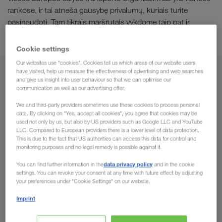
rankose, ir tai atneša gausybę privalumų, kuriais turite
pasinaudoti. Tam tikrais maršrutais vykdome taip pat ir
multimodalinį pervežimą
.
Cookie settings
Our websites use "cookies". Cookies tell us which areas of our website users
have visited, help us measure the effectiveness of advertising and web searches
Iš
and give us insight into user behaviour so that we can optimise our
communication as well as our advertising offer.
Lietuva
We and third-party providers sometimes use these cookies to process personal
data. By clicking on "Yes, accept all cookies", you agree that cookies may be
used not only by us, but also by US providers such as Google LLC and YouTube
LLC. Compared to European providers there is a lower level of data protection.
This is due to the fact that US authorities can access this data for control and
Į
monitoring purposes and no legal remedy is possible against it.
data privacy policy
You can find further information in the
and in the cookie
Šalis
settings. You can revoke your consent at any time with future effect by adjusting
your preferences under "Cookie Settings" on our website.
Imprint
Užklauskite dabar