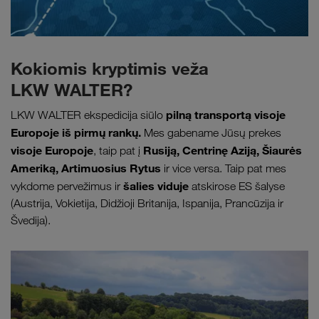
Kokiomis kryptimis veža
LKW WALTER?
pilną transportą visoje
LKW WALTER ekspedicija siūlo
Europoje iš pirmų rankų.
Mes gabename Jūsų prekes
visoje Europoje
Rusiją, Centrinę Aziją, Šiaurės
, taip pat į
Ameriką, Artimuosius Rytus
ir vice versa. Taip pat mes
šalies viduje
vykdome pervežimus ir
atskirose ES šalyse
(Austrija, Vokietija, Didžioji Britanija, Ispanija, Prancūzija ir
Švedija).