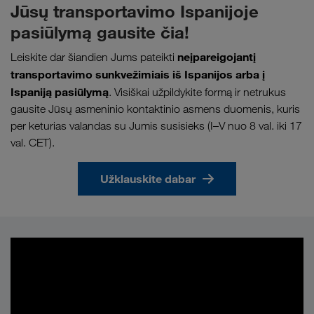
Jūsų transportavimo Ispanijoje
pasiūlymą gausite čia!
neįpareigojantį
Leiskite dar šiandien Jums pateikti
transportavimo sunkvežimiais iš Ispanijos arba į
Ispaniją pasiūlymą
. Visiškai užpildykite formą ir netrukus
gausite Jūsų asmeninio kontaktinio asmens duomenis, kuris
per keturias valandas su Jumis susisieks (I–V nuo 8 val. iki 17
val. CET).
Užklauskite dabar