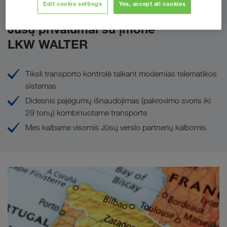
Edit cookie settings
Yes, accept all cookies
Jūsų privalumai su įmone
LKW WALTER
Tiksli transporto kontrolė taikant modernias telematikos
sistemas
Didesnis pajėgumų išnaudojimas (pakrovimo svoris iki
29 tonų) kombinuotame transporte
Mes kalbame visomis Jūsų verslo partnerių kalbomis