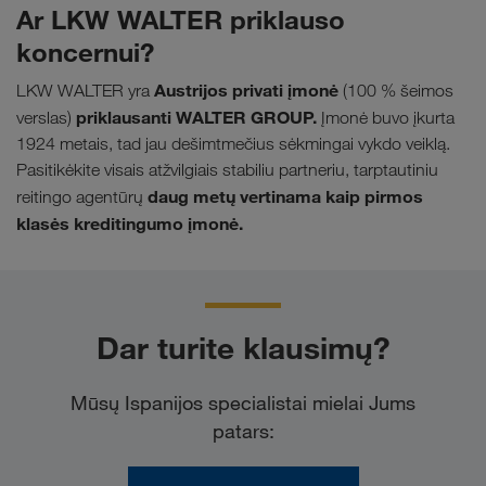
Ar LKW WALTER priklauso
koncernui?
Austrijos privati įmonė
LKW WALTER yra
(100 % šeimos
priklausanti WALTER GROUP.
verslas)
Įmonė buvo įkurta
1924 metais, tad jau dešimtmečius sėkmingai vykdo veiklą.
Pasitikėkite visais atžvilgiais stabiliu partneriu, tarptautiniu
daug metų vertinama kaip pirmos
reitingo agentūrų
klasės kreditingumo įmonė.
Dar turite klausimų?
Mūsų Ispanijos specialistai mielai Jums
patars: