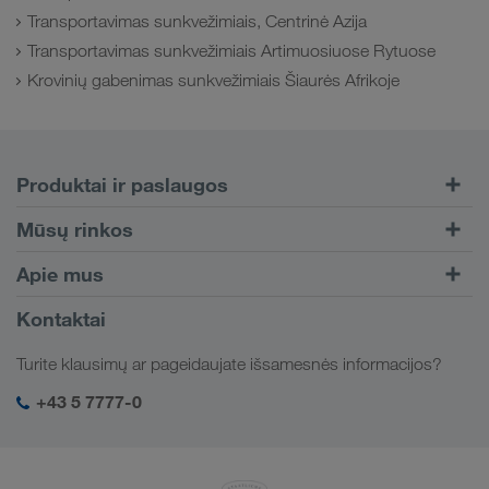
Transportavimas sunkvežimiais, Centrinė Azija
Transportavimas sunkvežimiais Artimuosiuose Rytuose
Krovinių gabenimas sunkvežimiais Šiaurės Afrikoje
Produktai ir paslaugos
Kelių transportas
Mūsų rinkos
Kombinuotasis transportas
Europa
Apie mus
Klientų portalas CONNECT
Rusija
Įmonės informacija
Kontaktai
Skaitmeniniai sprendimai
Kaukazas
Darbo pasiūlymai ir karjera
Sektorių sprendimai
Turite klausimų ar pageidaujate išsamesnės informacijos?
Centrinė Azija
Socialinė atsakomybė
Mano LKW WALTER prisijungimas
Artimieji Rytai
+43 5 7777-0
SHEQ-valdymas
Šiaurės Afrika