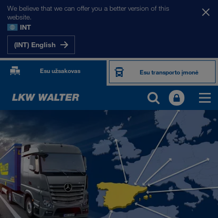
We believe that we can offer you a better version of this
website.
INT
(INT) English
Esu užsakovas
Esu transporto įmonė
MŪSŲ RINKOS
Europa
Centrinė Azija
Rusija