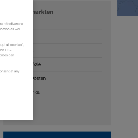
Onze markten
Europa
he effectiveness
cation as well
Rusland
ept all cookies",
Kaukasus
ube LLC.
rities can
Centraal-Azië
consent at any
Midden-Oosten
Noord-Afrika
China