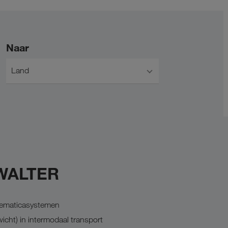
Naar
Land
 WALTER
elematicasystemen
icht) in intermodaal transport