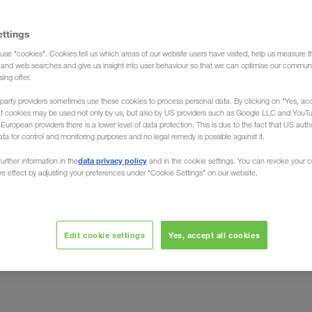
ettings
use "cookies". Cookies tell us which areas of our website users have visited, help us measure t
peditiebedrijf)
g and web searches and give us insight into user behaviour so that we can optimise our communi
sing offer.
party providers sometimes use these cookies to process personal data. By clicking on "Yes, acc
at cookies may be used not only by us, but also by US providers such as Google LLC and YouT
uropean providers there is a lower level of data protection. This is due to the fact that US autho
ata for control and monitoring purposes and no legal remedy is possible against it.
 / naar Spanje
data privacy policy
urther information in the
and in the cookie settings. You can revoke your 
ure effect by adjusting your preferences under "Cookie Settings" on our website.
laden en lossen uw transporten overal in het land van
uw transporten
 LKW WALTER expeditie organiseert
Edit cookie settings
Yes, accept all cookies
 landen in Europa
en retour. Door de centrale dispositie
n talrijke voordelen. Op geselecteerde routes zijn wij ook