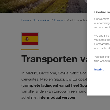
Cookie s
Our websites 
Home
Onze markten
Europa
Vrachtwagentransporten Spanje (Ex
of advertisin
as our adverti
We and third-
you agree th
Compared to E
access this d
Transporten vanuit
You can find f
time with fut
Imprint
In Madrid, Barcelona, Sevilla, Valecia of Malaga, wij 
Cervantes, Miró en Gaudi. Uw Europa-transporteur
(complete ladingen) vanuit heel Spanje naar alle
van alle landen van Europa in één hand profiteert u va
intermodaal vervoer
actief met
.