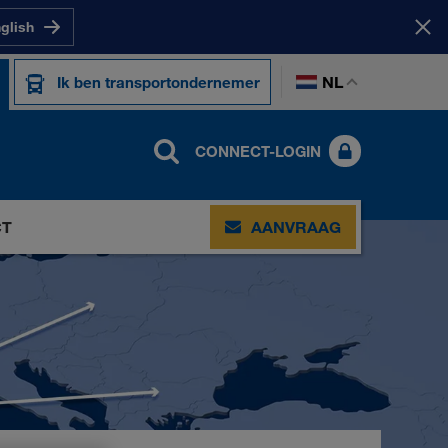
nglish
NL
Ik ben transportondernemer
CONNECT-LOGIN
CT
AANVRAAG