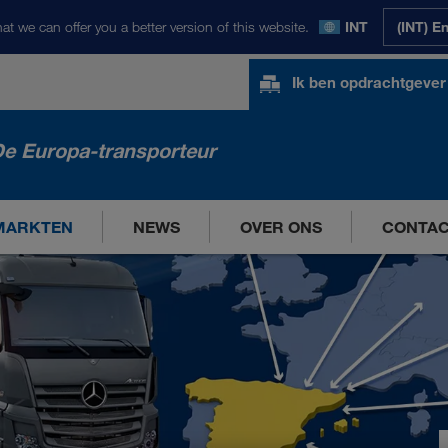
at we can offer you a better version of this website.
INT
(INT) E
Ik ben opdrachtgever
e Europa-transporteur
MARKTEN
NEWS
OVER ONS
CONTA