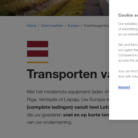
Cookie s
Our websites 
Home
Onze markten
Europa
Vrachtwagentransporten Letland (E
of advertisin
as our adverti
We and third-
you agree th
Compared to E
access this d
Transporten vanuit
You can find f
time with fut
Imprint
Met het modernste equipment laden of lossen we uw tr
Riga, Ventspils of Liepaja. Uw Europa-transporteur
(complete ladingen) vanuit heel Letland naar all
snel en op korte termijn
die uw goederen
naar hun 
van uw onderneming.