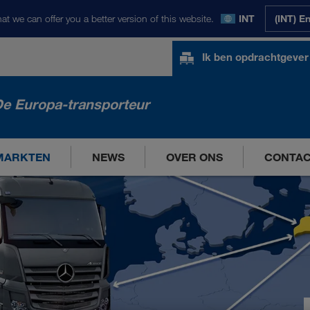
at we can offer you a better version of this website.
INT
(INT) E
Ik ben opdrachtgever
e Europa-transporteur
MARKTEN
NEWS
OVER ONS
CONTA