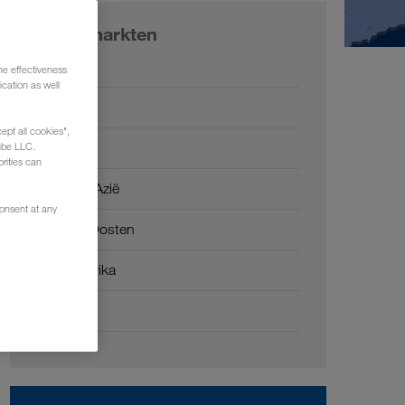
Onze markten
Europa
he effectiveness
cation as well
Rusland
ept all cookies",
Kaukasus
ube LLC.
rities can
Centraal-Azië
consent at any
Midden-Oosten
Noord-Afrika
China