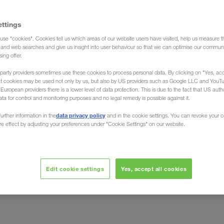
ettings
use "cookies". Cookies tell us which areas of our website users have visited, help us measure t
xpeditiebedrijf)
g and web searches and give us insight into user behaviour so that we can optimise our communi
sing offer.
party providers sometimes use these cookies to process personal data. By clicking on "Yes, acc
at cookies may be used not only by us, but also by US providers such as Google LLC and YouT
uropean providers there is a lower level of data protection. This is due to the fact that US autho
ata for control and monitoring purposes and no legal remedy is possible against it.
 / naar Letland
data privacy policy
urther information in the
and in the cookie settings. You can revoke your 
ure effect by adjusting your preferences under "Cookie Settings" on our website.
ansporten op elke plaats in het land. Bijvoorbeeld in
uw transporten
 LKW WALTER expeditie organiseert
Edit cookie settings
Yes, accept all cookies
e landen in Europa
en retour. Vertrouw op een partner
bestemming brengt. Onafhankelijk van grootte en locatie