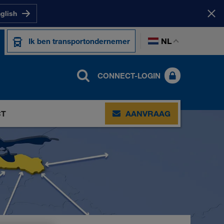
nglish
NL
Ik ben transportondernemer
CONNECT-LOGIN
CT
AANVRAAG