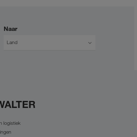
Naar
Land
 WALTER
 logistiek
dingen