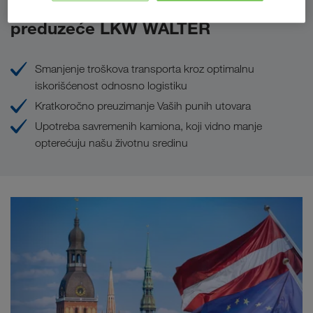
Prednosti koje Vam pruža
preduzeće LKW WALTER
Smanjenje troškova transporta kroz optimalnu
iskorišćenost odnosno logistiku
Kratkoročno preuzimanje Vaših punih utovara
Upotreba savremenih kamiona, koji vidno manje
opterećuju našu životnu sredinu