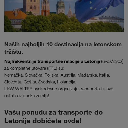
Naših najboljih 10 destinacija na letonskom
tržištu.
Najfrekventnije transportne relacije u Letoniji
(uvoz/izvoz)
za kompletne utovare (FTL) su:
Nemačka, Slovačka, Poljska, Austrija, Mađarska, Italija,
Slovenija, Češka, Švedska, Holandija.
LKW WALTER svakodevno organizuje transporte i u sve
ostale evropske zemlje!
Vašu ponudu za transporte do
Letonije dobićete ovde!