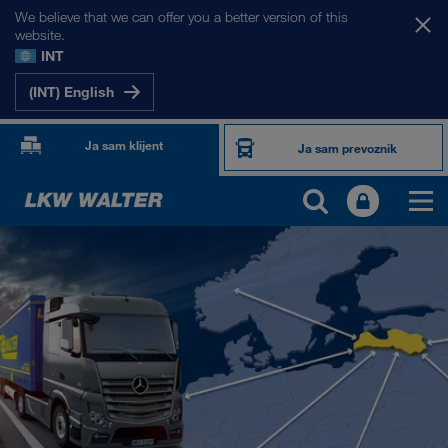
We believe that we can offer you a better version of this
website.
INT
(INT) English
Ja sam klijent
Ja sam prevoznik
NAŠA TRŽIŠTA
Evropa
Centralna Azija
Rusija