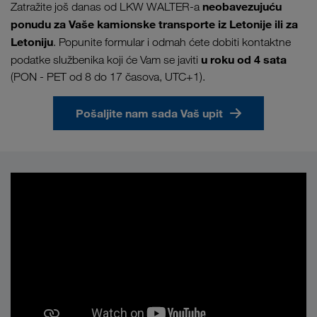
neobavezujuću
Zatražite još danas od LKW WALTER-a
ponudu za Vaše kamionske transporte iz Letonije ili za
Letoniju
. Popunite formular i odmah ćete dobiti kontaktne
u
roku od 4 sata
podatke službenika koji će Vam se javiti
(PON - PET od 8 do 17 časova, UTC+1).
Pošaljite nam sada Vaš upit