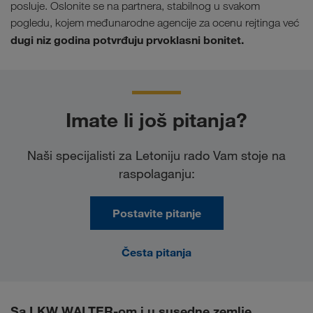
posluje. Oslonite se na partnera, stabilnog u svakom
pogledu, kojem međunarodne agencije za ocenu rejtinga već
dugi niz godina potvrđuju prvoklasni bonitet.
Imate li još pitanja?
Naši specijalisti za Letoniju rado Vam stoje na
raspolaganju:
Postavite pitanje
Česta pitanja
Sa LKW WALTER-om i u susedne zemlje