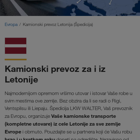
Bliski Istok
Kavkaz
Evropa
Kamionski prevoz Letonija (Špedicija)
Severna Afrika
Kamionski prevoz za i iz
Letonije
Najmodernijom opremom vršimo utovar i istovar Vaše robe u
svim mestima ove zemlje. Bez obzira da li se radi o Rigi,
Ventspilsu ili Liepaju. Špedicija LKW WALTER, Vaš prevoznik
Vaše kamionske transporte
za Evropu, organizuje
(kompletne utovare) iz cele Letonije za sve zemlje
Evrope
i obrnuto. Pouzdajte se u partnera koji će Vašu robu
brzo i u kratkom roku
doneti na odredište. Nezavisno od