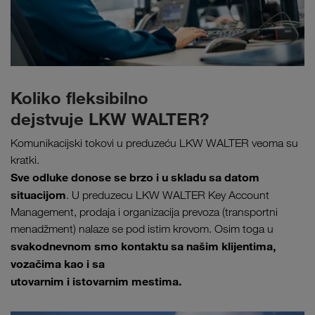
Koliko fleksibilno
dejstvuje LKW WALTER?
Komunikacijski tokovi u preduzeću LKW WALTER veoma su
kratki.
Sve odluke donose se brzo i u skladu sa datom
situacijom
. U preduzecu LKW WALTER Key Account
Management, prodaja i organizacija prevoza (transportni
menadžment) nalaze se pod istim krovom. Osim toga u
svakodnevnom smo kontaktu sa našim klijentima,
vozačima kao i sa
utovarnim i istovarnim mestima.