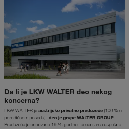
Da li je LKW WALTER deo nekog
koncerna?
austrijsko privatno preduzeće
LKW WALTER je
(100 % u
deo je grupe WALTER GROUP
porodičnom posedu) i
.
Preduzeće je osnovano 1924. godine i decenijama uspešno