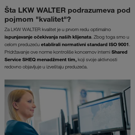
Šta LKW WALTER podrazumeva pod
pojmom "kvalitet"?
Za LKW WALTER kvalitet je u prvom redu optimalno
ispunjavanje očekivanja naših klijenata
. Zbog toga smo
u
etablirali
normativni standard ISO 9001
celom preduzeću
.
Shared
Pridržavanje ove norme kontroliše koncernov interni
Service SHEQ menadžment tim,
koji svoje aktivnosti
redovno objavljuje u izveštaju preduzeća.