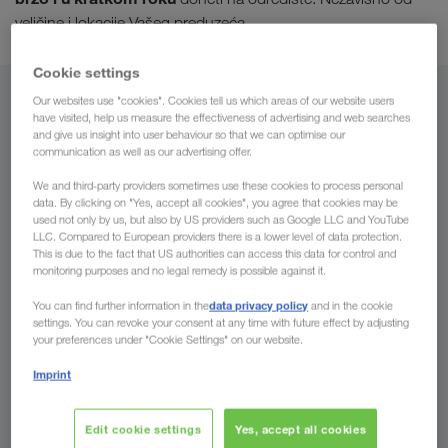
veličine i lokacije Vašeg preduzeća.
Cookie settings
Our websites use "cookies". Cookies tell us which areas of our website users
Iz
have visited, help us measure the effectiveness of advertising and web searches
and give us insight into user behaviour so that we can optimise our
Crna Gora
communication as well as our advertising offer.
We and third-party providers sometimes use these cookies to process personal
data. By clicking on "Yes, accept all cookies", you agree that cookies may be
used not only by us, but also by US providers such as Google LLC and YouTube
LLC. Compared to European providers there is a lower level of data protection.
Za
This is due to the fact that US authorities can access this data for control and
monitoring purposes and no legal remedy is possible against it.
Država
data privacy policy
You can find further information in the
and in the cookie
settings. You can revoke your consent at any time with future effect by adjusting
your preferences under "Cookie Settings" on our website.
Imprint
Pošaljite nam sada Vaš upit
Edit cookie settings
Yes, accept all cookies