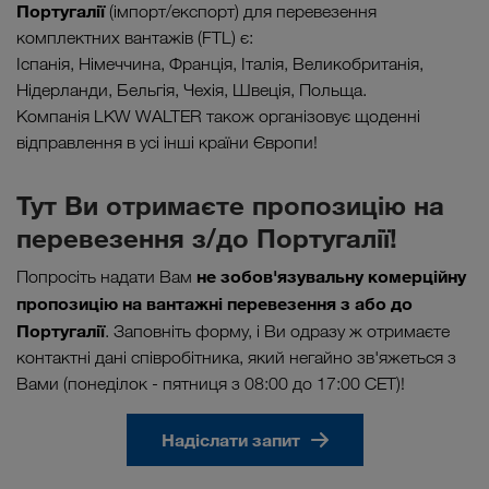
Португалії
(імпорт/експорт) для перевезення
комплектних вантажів (FTL) є:
Іспанія, Німеччина, Франція, Італія, Великобританія,
Нідерланди, Бельгія, Чехія, Швеція, Польща.
Компанія LKW WALTER також організовує щоденні
відправлення в усі інші країни Європи!
Тут Ви отримаєте пропозицію на
перевезення з/до Португалії!
не зобов'язувальну комерційну
Попросіть надати Вам
пропозицію на вантажні перевезення з або до
Португалії
. Заповніть форму, і Ви одразу ж отримаєте
контактні дані співробітника, який негайно зв'яжеться з
Вами (понедiлок - пятниця з 08:00 до 17:00 CET)!
Надіслати запит