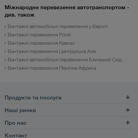
Міжнародне перевезення автотранспортом -
див. також
Вантажні автомобільні перевезення у Європі
Вантажні перевезення Росія
Вантажні перевезення Кавказ
Вантажні перевезення Центральна Азія
Вантажні автомобільні перевезення Близький Схід
Вантажні перевезення Північна Африка
Продукти та послуги
Автомобільні перевезення
Наші ринки
Комбіновані перевезення
Європа
Про нас
Портал клієнта CONNECT
Росія
Інформація про фірму
Контакт
Цифрові рішення