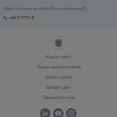
Кавказ
Робота і кар'єра
Галузеві рішення
Маєте питання чи треба більше інформації?
Центральна Азія
Соціальна відповідальність
Мій вхід у систему LKW WALTER
Близький Схід
+43 5 7777-0
Менеджмент SHEQ
Північна Африка
Карта сайту
Умови використання
Захист даних
Вихідні дані
Параметри кукі