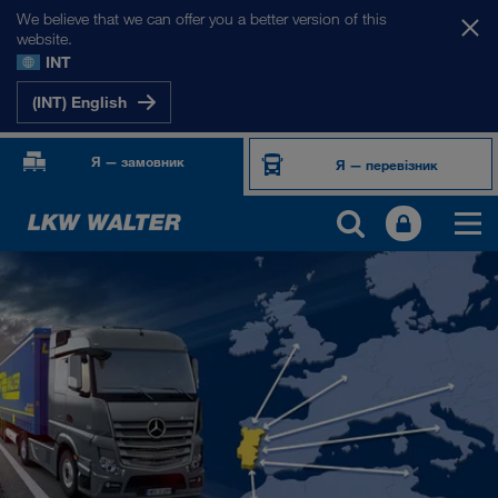
We believe that we can offer you a better version of this
website.
INT
(INT) English
Я — замовник
Я — перевізник
НАШІ РИНКИ
Європа
Центральна Азія
Росія