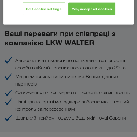
Edit cookie settings
Yes, accept all cookies
Надіслати запит
Ваші переваги при співпраці з
компанією LKW WALTER
Альтернативні екологічно нешкідливі транспортні
засоби в «Комбінованих перевезеннях» - до 29 тон
Ми розмовляємо усіма мовами Ваших ділових
партнерів
Скорочення витрат через оптимізацію завантажень
Наші транспортні менеджери забезпечують точний
контроль за перевезенням
Швидкий прийом товару в будь-якій точці Європи