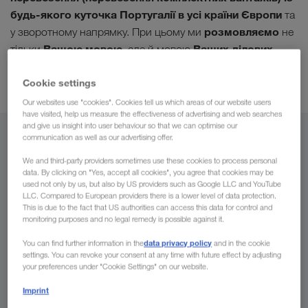
будь-якого куточка Португалії в усі країни Європи
та
розмовляємо
у зворотному напрямку. При цьому ми
не
Вашою мовою,
Ваших ділових
тільки
але й мовою
партнерів
. На деяких маршрутах ми також здійснюємо
комбіновані перевезення
Cookie settings
.
Our websites use "cookies". Cookies tell us which areas of our website users
have visited, help us measure the effectiveness of advertising and web searches
and give us insight into user behaviour so that we can optimise our
communication as well as our advertising offer.
З
We and third-party providers sometimes use these cookies to process personal
Україна
data. By clicking on "Yes, accept all cookies", you agree that cookies may be
used not only by us, but also by US providers such as Google LLC and YouTube
LLC. Compared to European providers there is a lower level of data protection.
This is due to the fact that US authorities can access this data for control and
monitoring purposes and no legal remedy is possible against it.
До
data privacy policy
You can find further information in the
and in the cookie
settings. You can revoke your consent at any time with future effect by adjusting
Країна
your preferences under "Cookie Settings" on our website.
Imprint