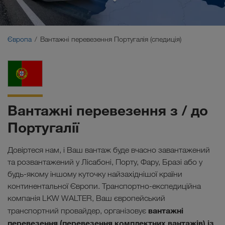
Близький Схід
Кавказ
Європа
Вантажні перевезення Португалія (спедиція)
Північна Африка
Вантажні перевезення з / до
Португалії
Довіртеся нам, і Ваш вантаж буде вчасно завантажений
та розвантажений у Лісабоні, Порту, Фару, Бразі або у
будь-якому іншому куточку найзахіднішої країни
континентальної Європи. Транспортно-експедиційна
компанія LKW WALTER, Ваш європейський
вантажні
транспортний провайдер, організовує
перевезення (перевезення комплектних вантажів) із