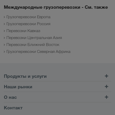
Международные грузоперевозки - См. также
Грузоперевозки Европа
Грузоперевозки Россия
Перевозки Кавказ
Перевозки Центральная Азия
Перевозки Ближний Восток
Грузоперевозки Северная Африка
Продукты и услуги
Автомобильные перевозки
Наши рынки
Комбинированные перевозки
Европа
О нас
Клиентский портал CONNECT
Россия
Информация о компании
Контакт
Цифровые решения
Кавказ
Работа и карьера