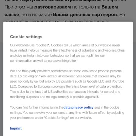
разговариваем
Вашем
При этом мы
не только на
языке
Ваших деловых партнеров
, но и на языке
. На
некоторых маршрутах мы также осуществляем
комбинированные перевозки
.
Cookie settings
Our websites use "cookies". Cookies tell us which areas of our website users
have visited, help us measure the effectiveness of advertising and web searches
Из
and give us insight into user behaviour so that we can optimise our
communication as well as our advertising offer.
Россия
We and third-party providers sometimes use these cookies to process personal
data. By clicking on "Yes, accept all cookies", you agree that cookies may be
used not only by us, but also by US providers such as Google LLC and YouTube
LLC. Compared to European providers there is a lower level of data protection.
This is due to the fact that US authorities can access this data for control and
В
monitoring purposes and no legal remedy is possible against it.
data privacy policy
You can find further information in the
and in the cookie
Страна
settings. You can revoke your consent at any time with future effect by adjusting
your preferences under "Cookie Settings" on our website.
Imprint