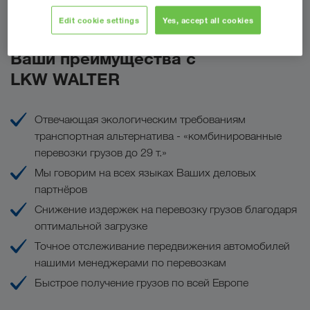
Сделать запрос
Edit cookie settings
Yes, accept all cookies
Ваши преимущества с
LKW WALTER
Отвечающая экологическим требованиям
транспортная альтернатива - «комбинированные
перевозки грузов до 29 т.»
Мы говорим на всех языках Ваших деловых
партнёров
Снижение издержек на перевозку грузов благодаря
оптимальной загрузке
Точное отслеживание передвижения автомобилей
нашими менеджерами по перевозкам
Быстрое получение грузов по всей Европе