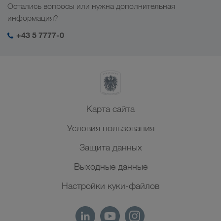
Отрасли
Остались вопросы или нужна дополнительная
Центральная Азия
Социальная ответственность
Мой вход в систему LKW WALTER
информация?
Ближний Восток
Менеджмент SHEQ
+43 5 7777-0
Северная Африка
Карта сайта
Условия пользования
Защита данных
Выходные данные
Настройки куки-файлов