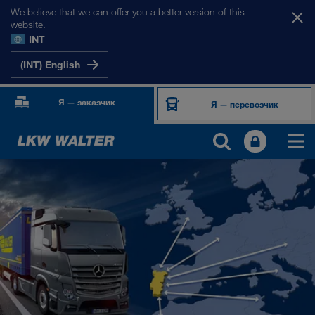
We believe that we can offer you a better version of this
website.
INT
(INT) English
Я — заказчик
Я — перевозчик
НАШИ РЫНКИ
Европа
Центральная Азия
Россия