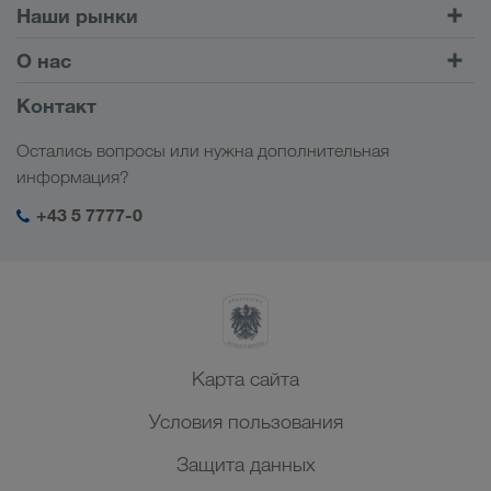
Автомобильные перевозки
Наши рынки
Комбинированные перевозки
Европа
О нас
Клиентский портал CONNECT
Россия
Информация о компании
Контакт
Цифровые решения
Кавказ
Работа и карьера
Отрасли
Остались вопросы или нужна дополнительная
Центральная Азия
Социальная ответственность
Мой вход в систему LKW WALTER
информация?
Ближний Восток
Менеджмент SHEQ
+43 5 7777-0
Северная Африка
Карта сайта
Условия пользования
Защита данных