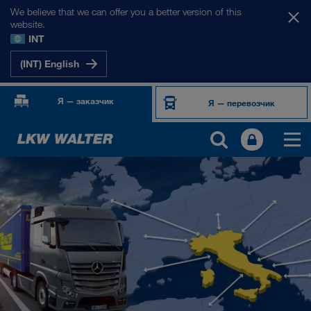
We believe that we can offer you a better version of this
website.
INT
(INT) English
Я — заказчик
Я — перевозчик
НАШИ РЫНКИ
Европа
Центральная Азия
Россия