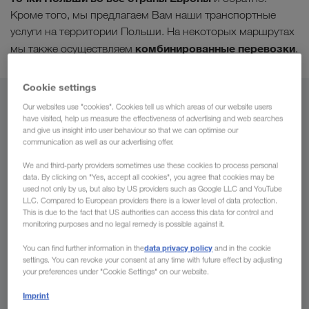
Кроме того, мы предлагаем Вам наши транспортные
услуги на территории Польши. На некоторых маршрутах
комбинированные перевозки
мы также осуществляем
.
Cookie settings
Из
Our websites use "cookies". Cookies tell us which areas of our website users
have visited, help us measure the effectiveness of advertising and web searches
and give us insight into user behaviour so that we can optimise our
Узбекистан
communication as well as our advertising offer.
We and third-party providers sometimes use these cookies to process personal
data. By clicking on "Yes, accept all cookies", you agree that cookies may be
used not only by us, but also by US providers such as Google LLC and YouTube
В
LLC. Compared to European providers there is a lower level of data protection.
This is due to the fact that US authorities can access this data for control and
monitoring purposes and no legal remedy is possible against it.
Страна
data privacy policy
You can find further information in the
and in the cookie
settings. You can revoke your consent at any time with future effect by adjusting
your preferences under "Cookie Settings" on our website.
Imprint
Сделать запрос