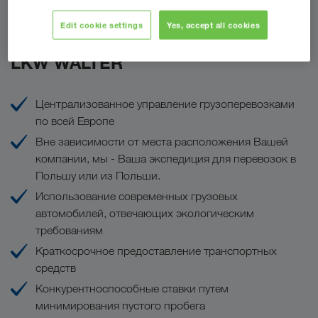
Edit cookie settings
Yes, accept all cookies
Ваши преимущества с
LKW WALTER
Централизованное управление грузоперевозками
по всей Европе
Вне зависимости от места расположения Вашей
компании, мы - Ваша экспедиция для перевозок в
Польшу или из Польши.
Использование современных грузовых
автомобилей, отвечающих экологическим
требованиям
Краткосрочное предоставление транспортных
средств
Конкурентноспособные ставки путем
минимирования пустого пробега