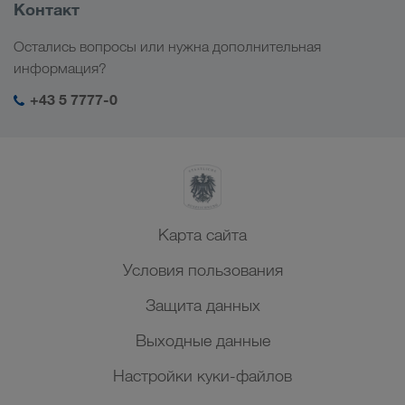
Информация о компании
Контакт
Цифровые решения
Кавказ
Работа и карьера
Отрасли
Остались вопросы или нужна дополнительная
Центральная Азия
Социальная ответственность
Мой вход в систему LKW WALTER
информация?
Ближний Восток
Менеджмент SHEQ
+43 5 7777-0
Северная Африка
Карта сайта
Условия пользования
Защита данных
Выходные данные
Настройки куки-файлов