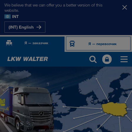
We believe that we can offer you a better version of this
website.
INT
(INT) English
Я — заказчик
Я — перевозчик
НАШИ РЫНКИ
Европа
Центральная Азия
Россия