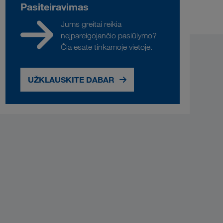
Pasiteiravimas
Jums greitai reikia
neįpareigojančio pasiūlymo?
Čia esate tinkamoje vietoje.
UŽKLAUSKITE DABAR