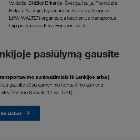
Vokietija, Didžioji Britanija, Švedija, Italija, Prancūzija,
Belgija, Austrija, Nyderlandai, Suomija, Vengrija.
LKW WALTER organizuoja kasdienius transportus
taip pat ir į visas kitas Europos šalis!
nkijoje pasiūlymą gausite
transportavimo sunkvežimiais iš Lenkijos arba į
etrukus gausite Jūsų asmeninio kontaktinio asmens
ks (I–V nuo 8 val. iki 17 val. CET).
ite dabar