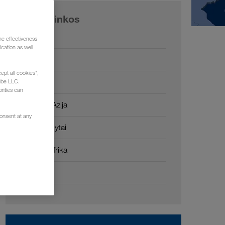
Mūsų rinkos
Europa
he effectiveness
cation as well
Rusija
ept all cookies",
Kaukazas
ube LLC.
rities can
Centrinė Azija
consent at any
Artimieji Rytai
Šiaurės Afrika
Kinija