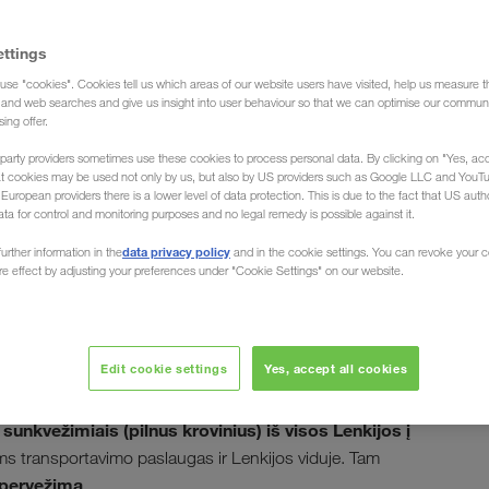
ettings
use "cookies". Cookies tell us which areas of our website users have visited, help us measure t
žimiais, Lenkijoje (Ekspedicija)
g and web searches and give us insight into user behaviour so that we can optimise our communi
sing offer.
party providers sometimes use these cookies to process personal data. By clicking on "Yes, acc
at cookies may be used not only by us, but also by US providers such as Google LLC and YouT
uropean providers there is a lower level of data protection. This is due to the fact that US autho
ata for control and monitoring purposes and no legal remedy is possible against it.
 sunkvežimiais iš / į
data privacy policy
urther information in the
and in the cookie settings. You can revoke your 
ure effect by adjusting your preferences under "Cookie Settings" on our website.
Edit cookie settings
Yes, accept all cookies
ų krovinius. Ar tai būtų Krokuvoje, Gdanske, Ščecine,
es vietoje. Ekspedicija LKW WALTER, Jūsų transportavimo
sunkvežimiais (pilnus krovinius) iš visos Lenkijos į
ms transportavimo paslaugas ir Lenkijos viduje. Tam
 pervežimą
.