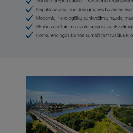
Visose Europos šalyse – transporto organizavi
Nepriklausomai nuo Jūsų įmonės buveinės esame
Modernių ir ekologiškų sunkvežimių naudojimas
Skubus aprūpinimas vieta kroviniui sunkvežimyj
Konkurencingos kainos sumažinant tuščius kil