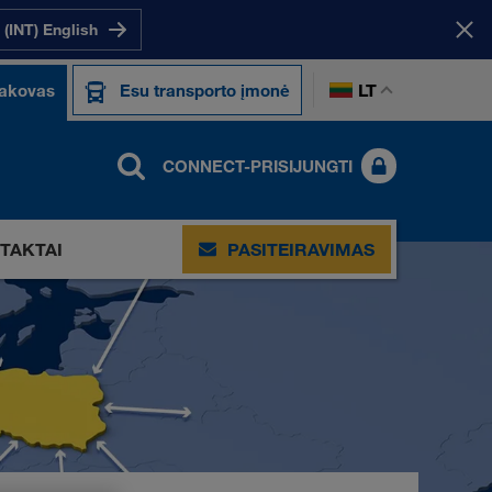
(INT) English
LT
sakovas
Esu transporto įmonė
CONNECT-PRISIJUNGTI
TAKTAI
PASITEIRAVIMAS