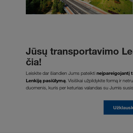
Jūsų transportavimo Le
čia!
neįpareigojantį 
Leiskite dar šiandien Jums pateikti
Lenkiją pasiūlymą
. Visiškai užpildykite formą ir n
duomenis, kuris per keturias valandas su Jumis susisie
Užklausk