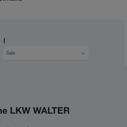
Į
Šalis
mone LKW WALTER