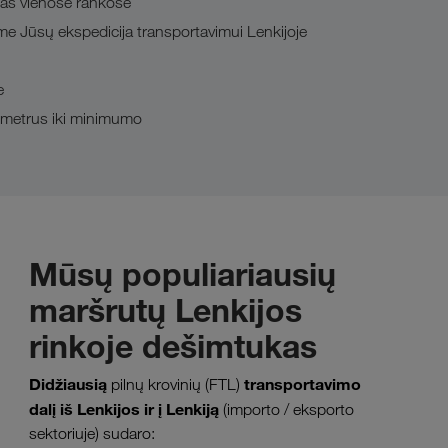
mas vienose rankose
 Jūsų ekspedicija transportavimui Lenkijoje
e
ometrus iki minimumo
Mūsų populiariausių
maršrutų Lenkijos
rinkoje dešimtukas
Didžiausią
transportavimo
pilnų krovinių (FTL)
dalį iš Lenkijos ir į Lenkiją
(importo / eksporto
sektoriuje) sudaro: