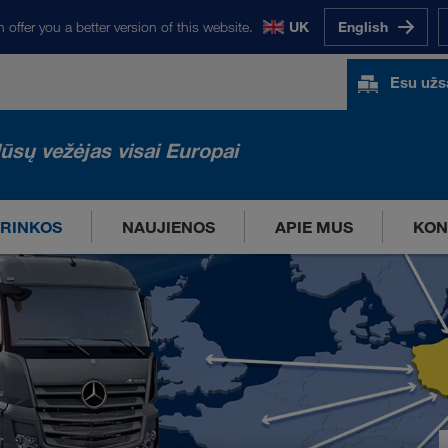
 offer you a better version of this website.
UK
English
Esu už
ūsų vežėjas visai Europai
RINKOS
NAUJIENOS
APIE MUS
KON