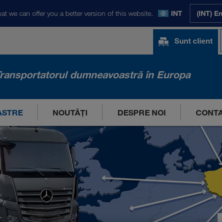
at we can offer you a better version of this website.
INT
(INT) E
Sunt client
ransportatorul dumneavoastră în Europa
ASTRE
NOUTĂȚI
DESPRE NOI
CONT