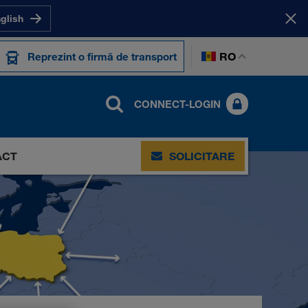
nglish
RO
Reprezint o firmă de transport
CONNECT-LOGIN
ACT
SOLICITARE