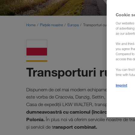
Cookie s
Our websites 
Home
Piețele noastre
Europa
Transporturi cu camionul Polonia 
of advertisin
as our adverti
We and third-
you agree th
Compared to E
access this d
Transporturi rutier
You can find f
time with fut
Imprint
Dispunem de cel mai modern echipament cu care înc
este vorba de Cracovia, Danzig, Settin, Lublin, Varșov
Casa de expediţii LKW WALTER, transportatorul du
dumneavoastră cu camionul (încărcături complete
Polonia.
În plus noi vă oferim serviciile noastre de tr
ransport combinat.
și servicii de t