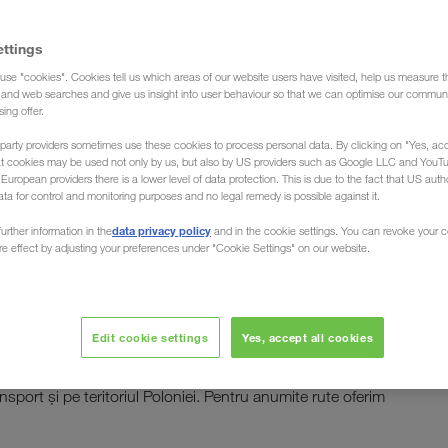
ettings
use "cookies". Cookies tell us which areas of our website users have visited, help us measure t
(Casă de expediţie)
g and web searches and give us insight into user behaviour so that we can optimise our communi
sing offer.
party providers sometimes use these cookies to process personal data. By clicking on "Yes, acc
at cookies may be used not only by us, but also by US providers such as Google LLC and YouT
uropean providers there is a lower level of data protection. This is due to the fact that US autho
ata for control and monitoring purposes and no legal remedy is possible against it.
e din/spre Polonia
data privacy policy
urther information in the
and in the cookie settings. You can revoke your 
ure effect by adjusting your preferences under "Cookie Settings" on our website.
ărcăm și descărcăm marfa dumneavoastră indiferent că
ia sau oriunde altundeva în marea țară a contrastelor.
Edit cookie settings
Yes, accept all cookies
transporturile
mneavoastră european, organizează
), din toate ţările europene, către şi dinspre
ansport și pe teritoriul Poloniei. Pentru anumite rute oferim