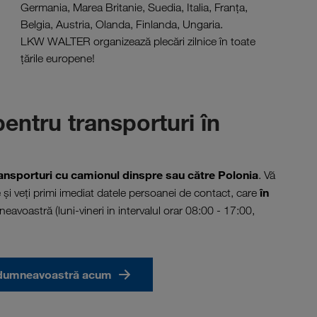
Germania, Marea Britanie, Suedia, Italia, Franţa,
Belgia, Austria, Olanda, Finlanda, Ungaria.
LKW WALTER organizează plecări zilnice în toate
țările europene!
ntru transporturi în
ransporturi cu camionul dinspre sau către Polonia
. Vă
în
și veți primi imediat datele persoanei de contact, care
avoastră (luni-vineri in intervalul orar 08:00 - 17:00,
ea dumneavoastră acum