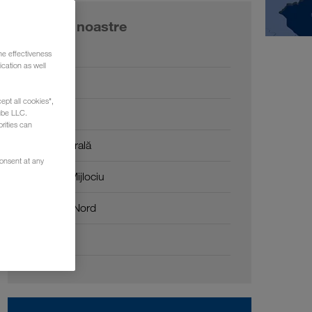
Piețele noastre
Europa
he effectiveness
cation as well
Rusia
ept all cookies",
Caucaz
ube LLC.
rities can
Asia Centrală
consent at any
Orientul Mijlociu
Africa de Nord
China