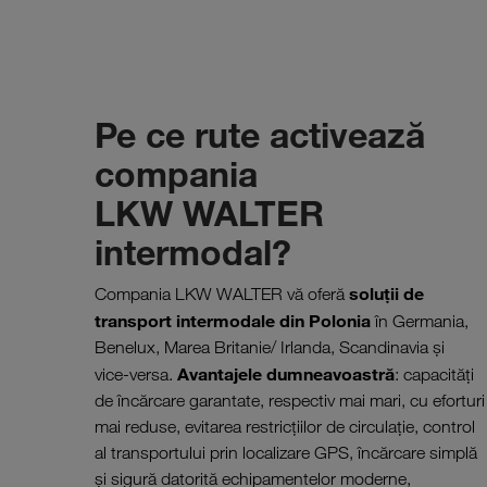
Pe ce rute activează
compania
LKW WALTER
intermodal?
soluții de
Compania LKW WALTER vă oferă
transport intermodale din Polonia
în Germania,
Benelux, Marea Britanie/ Irlanda, Scandinavia și
Avantajele dumneavoastră
vice‑versa.
: capacități
de încărcare garantate, respectiv mai mari, cu eforturi
mai reduse, evitarea restricțiilor de circulație, control
al transportului prin localizare GPS, încărcare simplă
și sigură datorită echipamentelor moderne,