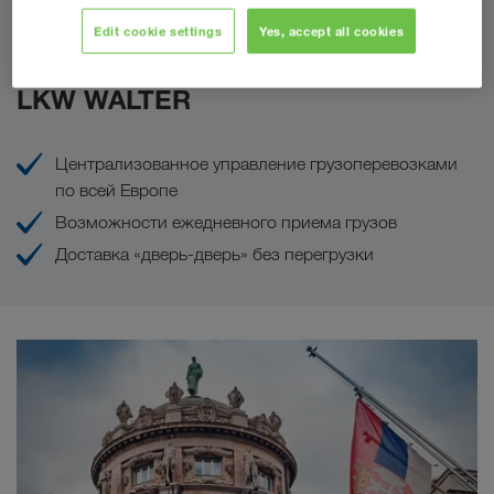
Edit cookie settings
Yes, accept all cookies
Ваши преимущества с
LKW WALTER
Централизованное управление грузоперевозками
по всей Европе
Возможности ежедневного приема грузов
Доставка «дверь-дверь» без перегрузки