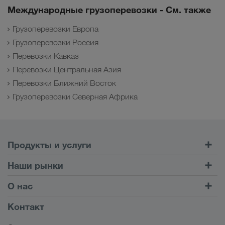
Международные грузоперевозки - См. также
Грузоперевозки Европа
Грузоперевозки Россия
Перевозки Кавказ
Перевозки Центральная Азия
Перевозки Ближний Восток
Грузоперевозки Северная Африка
Продукты и услуги
Автомобильные перевозки
Наши рынки
Комбинированные перевозки
Европа
О нас
Клиентский портал CONNECT
Россия
Информация о компании
Контакт
Цифровые решения
Кавказ
Работа и карьера
Отрасли