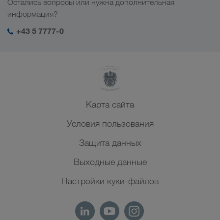
Остались вопросы или нужна дополнительная
Центральная Азия
Социальная ответственность
Мой вход в систему LKW WALTER
информация?
Ближний Восток
Менеджмент SHEQ
+43 5 7777-0
Северная Африка
Карта сайта
Условия пользования
Защита данных
Выходные данные
Настройки куки-файлов