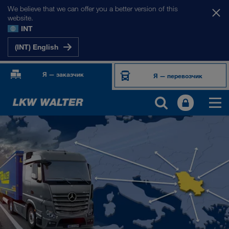
We believe that we can offer you a better version of this
website.
INT
(INT) English
Я — заказчик
Я — перевозчик
НАШИ РЫНКИ
Европа
Центральная Азия
Россия