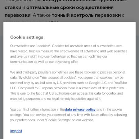
ставки
оптимальные сроки осуществления
и
перевозки
точный контроль перевозки
. А также
с
помощью системы GPS.
Cookie settings
Our websites use "cookies". Cookies tell us which areas of our website users
Из
have visited, help us measure the effectiveness of advertising and web searches
and give us insight into user behaviour so that we can optimise our
Узбекистан
communication as well as our advertising offer.
We and third-party providers sometimes use these cookies to process personal
data. By clicking on "Yes, accept all cookies", you agree that cookies may be
used not only by us, but also by US providers such as Google LLC and YouTube
LLC. Compared to European providers there is a lower level of data protection.
В
This is due to the fact that US authorities can access this data for control and
monitoring purposes and no legal remedy is possible against it.
Страна
data privacy policy
You can find further information in the
and in the cookie
settings. You can revoke your consent at any time with future effect by adjusting
your preferences under "Cookie Settings" on our website.
Imprint
Сделать запрос