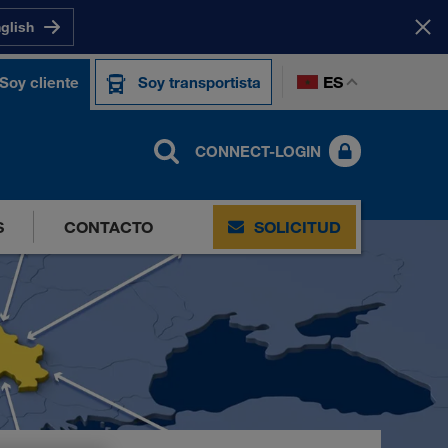
nglish
ES
Soy cliente
Soy transportista
CONNECT-LOGIN
S
CONTACTO
SOLICITUD