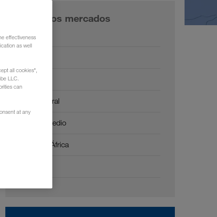
Nuestros mercados
Europa
he effectiveness
cation as well
Rusia
ept all cookies",
Cáucaso
ube LLC.
rities can
Asia Central
consent at any
Oriente Medio
Norte de África
China