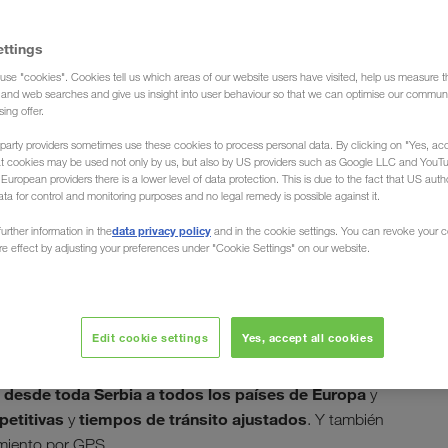
ettings
use "cookies". Cookies tell us which areas of our website users have visited, help us measure t
de transportes)
g and web searches and give us insight into user behaviour so that we can optimise our communi
sing offer.
party providers sometimes use these cookies to process personal data. By clicking on "Yes, acc
at cookies may be used not only by us, but also by US providers such as Google LLC and YouT
uropean providers there is a lower level of data protection. This is due to the fact that US autho
ata for control and monitoring purposes and no legal remedy is possible against it.
retera desde / hacia
data privacy policy
urther information in the
and in the cookie settings. You can revoke your 
ure effect by adjusting your preferences under "Cookie Settings" on our website.
Edit cookie settings
Yes, accept all cookies
untualidad en cualquier población de este estado
kovac... LKW WALTER - Su transportista europeo organiza
 desde toda Serbia a todos los países de Europa
y
petitivas
tiempos de tránsito ajustados
y
. Y también
miento por GPS.