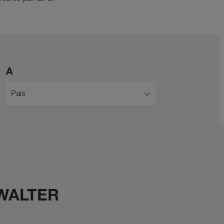
A
País
 WALTER