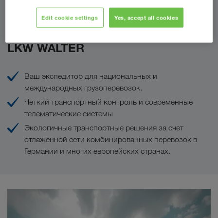
Edit cookie settings
Yes, accept all cookies
Ваши преимущества с
LKW WALTER
Ваш экспедитор для национальных и
международных грузоперевозок.
Четкий транспортный контроль и современные
телематические системы
Экологичные транспортные решения за счет
отлаженной сети комбинированных перевозок в
Германии и многих европейских странах.