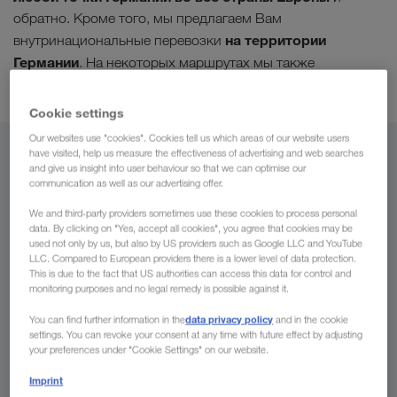
обратно. Кроме того, мы предлагаем Вам
на территории
внутринациональные перевозки
Германии
. На некоторых маршрутах мы также
комбинированные перевозки
осуществляем
.
Cookie settings
Our websites use "cookies". Cookies tell us which areas of our website users
Из
have visited, help us measure the effectiveness of advertising and web searches
and give us insight into user behaviour so that we can optimise our
Молдавия
communication as well as our advertising offer.
We and third-party providers sometimes use these cookies to process personal
data. By clicking on "Yes, accept all cookies", you agree that cookies may be
used not only by us, but also by US providers such as Google LLC and YouTube
LLC. Compared to European providers there is a lower level of data protection.
В
This is due to the fact that US authorities can access this data for control and
monitoring purposes and no legal remedy is possible against it.
Страна
data privacy policy
You can find further information in the
and in the cookie
settings. You can revoke your consent at any time with future effect by adjusting
your preferences under "Cookie Settings" on our website.
Imprint
Сделать запрос