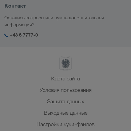
Россия
Информация о компании
Контакт
Цифровые решения
Кавказ
Работа и карьера
Отрасли
Остались вопросы или нужна дополнительная
Центральная Азия
Социальная ответственность
Мой вход в систему LKW WALTER
информация?
Ближний Восток
Менеджмент SHEQ
+43 5 7777-0
Северная Африка
Карта сайта
Условия пользования
Защита данных
Выходные данные
Настройки куки-файлов