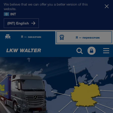
We believe that we can offer you a better version of this
website.
INT
(INT) English
Я — заказчик
Я — перевозчик
НАШИ РЫНКИ
Европа
Центральная Азия
Россия