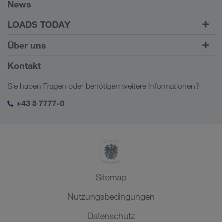
WE LOAD
News
Voraussetzungen
LOADS TODAY
Carrier Services
Fracht finden mit
Zum Login
Über uns
Onboarding
LOADS TODAY
Mehr erfahren
Firmeninformation
Kontakt
Soziale Verantwortung
Sie haben Fragen oder benötigen weitere Informationen?
SHEQ-Management
+43 5 7777-0
Sitemap
Nutzungsbedingungen
Datenschutz