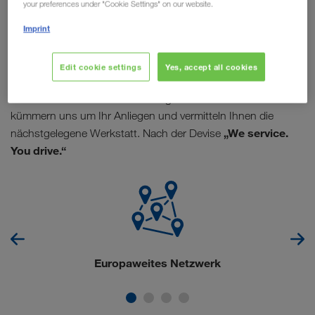
your preferences under "Cookie Settings" on our website.
Imprint
Transportpartner von LKW WALTER haben es gut! Denn mit
TRUCK BUDDY
profitieren Sie von einem Reparatur- und
Wartungsservice für Auflieger und Zugmaschinen. Ölwechsel
Edit cookie settings
Yes, accept all cookies
überfällig? Reifenpanne auf der Autobahn? Fahrzeug streikt?
– TRUCK BUDDY hat die Lösung. Kontaktieren Sie uns. Wir
kümmern uns um Ihr Anliegen und vermitteln Ihnen die
„We service.
nächstgelegene Werkstatt. Nach der Devise
You drive.“
Europaweites Netzwerk