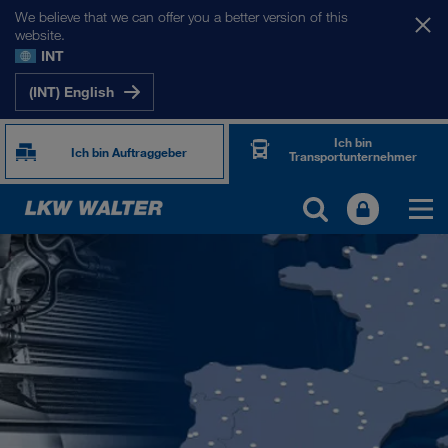
We believe that we can offer you a better version of this
website.
INT
(INT) English
Ich bin
Ich bin Auftraggeber
Transportunternehmer
TOGETHER WE DRIVE
WE LOAD
WE GROW
WE CARE