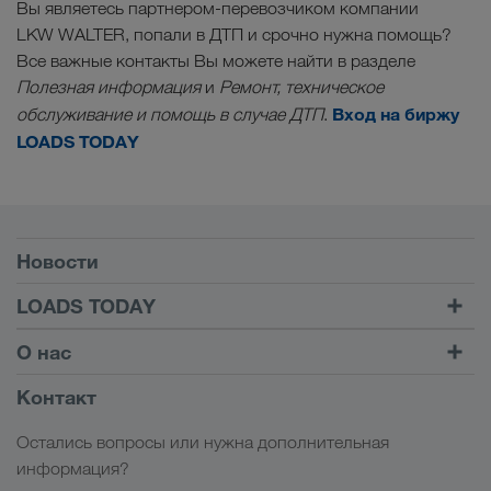
Вы являетесь партнером-перевозчиком компании
LKW WALTER, попали в ДТП и срочно нужна помощь?
Все важные контакты Вы можете найти в разделе
Полезная информация
и
Ремонт, техническое
Вход на биржу
обслуживание и помощь в случае ДТП
.
LOADS TODAY
Условия
Новости
TRUCK BUDDY
LOADS TODAY
Найти груз на
Войти в учетную запись
О нас
LOADS TODAY
Узнать больше
Информация о компании
Контакт
Социальная ответственность
Остались вопросы или нужна дополнительная
Менеджмент SHEQ
информация?