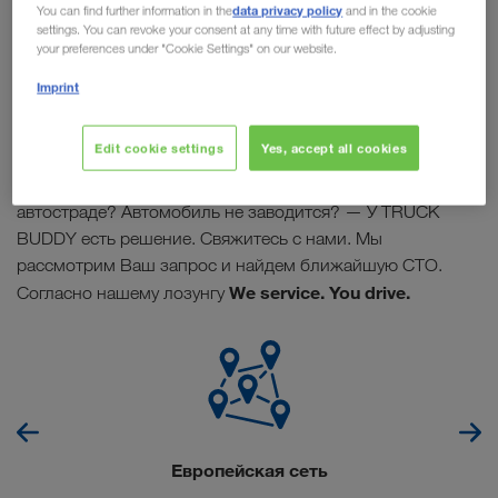
data privacy policy
You can find further information in the
and in the cookie
settings. You can revoke your consent at any time with future effect by adjusting
your preferences under "Cookie Settings" on our website.
Партнеры-перевозчики компании LKW WALTER хорошо
Imprint
TRUCK BUDDY
устроились! Ведь благодаря
они могут
ощутить преимущества услуги по ремонту и
Edit cookie settings
Yes, accept all cookies
техническому обслуживанию полуприцепов и тягачей.
Давно нужна замена масла? Повредили колесо на
автостраде? Автомобиль не заводится? — У TRUCK
BUDDY есть решение. Свяжитесь с нами. Мы
рассмотрим Ваш запрос и найдем ближайшую СТО.
We service. You drive.
Согласно нашему лозунгу
Европейская сеть