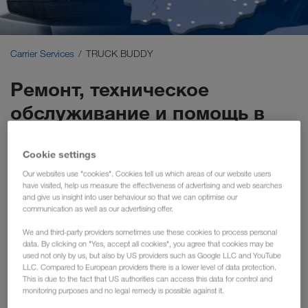
Carrier Services
Onboarding
Carrier Services
TRUCK BUDDY
Условия
Ремонт, техническое
обслуживание и помощь в
случае дорожной аварии по
всей Европе
Cookie settings
Our websites use "cookies". Cookies tell us which areas of our website users
have visited, help us measure the effectiveness of advertising and web searches
and give us insight into user behaviour so that we can optimise our
communication as well as our advertising offer.
We and third-party providers sometimes use these cookies to process personal
data. By clicking on "Yes, accept all cookies", you agree that cookies may be
used not only by us, but also by US providers such as Google LLC and YouTube
LLC. Compared to European providers there is a lower level of data protection.
This is due to the fact that US authorities can access this data for control and
monitoring purposes and no legal remedy is possible against it.