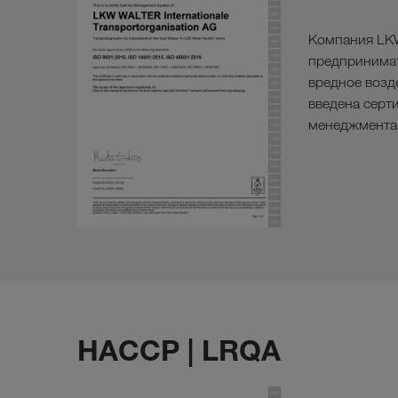
Компания LKW
предпринимат
вредное возд
введена серт
менеджмента 
HACCP | LRQA