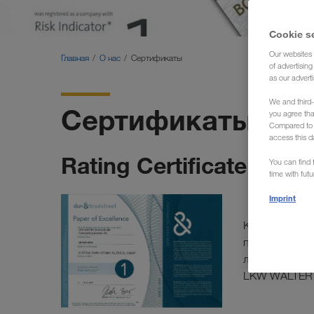
Cookie s
Our websites 
Главная
О нас
Сертификаты
of advertisin
as our adverti
We and third-
Сертификаты / Н
you agree th
Compared to E
access this d
Rating Certificate | D&B
You can find f
time with fut
Imprint
Компания Dun
предоставле
лицах, засви
LKW WALTER (