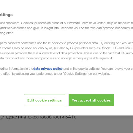
ettings
use "cookies". Cookies tell us which areas of our website users have visited, help us measure t
g and web searches and give us insight into user behaviour so that we can optimise our communi
sing offer.
party providers sometimes use these cookies to process personal data. By clicking on "Yes, acc
аграды
at cookies may be used not only by us, but also by US providers such as Google LLC and YouT
uropean providers there is a lower level of data protection. This is due to the fact that US autho
ata for control and monitoring purposes and no legal remedy is possible against it.
data privacy policy
urther information in the
and in the cookie settings. You can revoke your 
ure effect by adjusting your preferences under "Cookie Settings" on our website.
 & Bradstreet, всемирный лидер в сфере
Edit cookie settings
Yes, accept all cookies
ния экономической информации о юридических
детельствовала наилучший рейтинг компании
индекс платежеспособности 5А1).