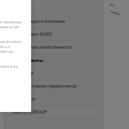
О нас
Информация о компании
he effectiveness
cation as well
Менеджмент SHEQ
ept all cookies",
Социальная ответственность
ube LLC.
rities can
Сертификаты
consent at any
Глоссарий
ЧаВо партнеров-перевозчиков
Compliance
WALTER GROUP