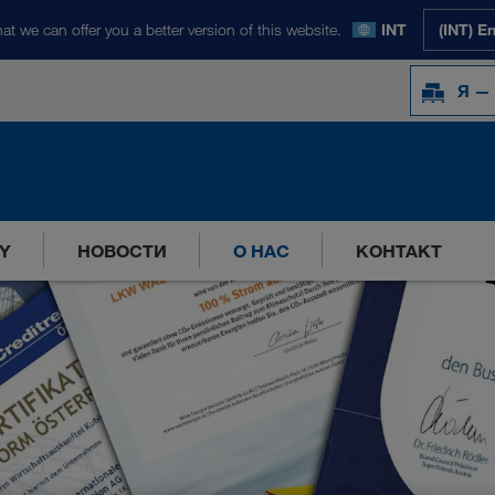
at we can offer you a better version of this website.
INT
(INT) E
Я —
Y
НОВОСТИ
О НАС
КОНТАКТ