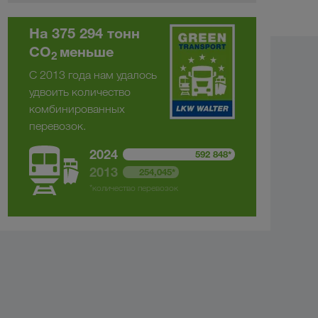
На 375 294 тонн
CO
меньше
2
С 2013 года нам удалось
удвоить количество
комбинированных
перевозок.
2024
592 848*
2013
254,045*
*количество перевозок