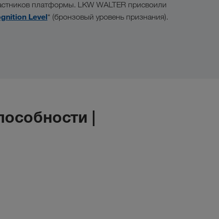
частников платформы. LKW WALTER присвоили
gnition Level
“ (бронзовый уровень признания).
особности |