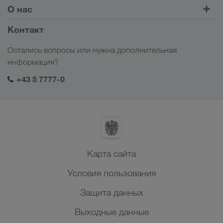
Найти груз на
Войти в учетную запись
О нас
Onboarding
LOADS TODAY
Узнать больше
Информация о компании
Контакт
Социальная ответственность
Остались вопросы или нужна дополнительная
Менеджмент SHEQ
информация?
+43 5 7777-0
Карта сайта
Условия пользования
Защита данных
Выходные данные