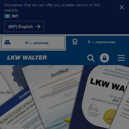
We believe that we can offer you a better version of this
website.
INT
(INT) English
Я — перевозчик
Я — заказчик
О НАС
Информация о компании
Менеджмент SHEQ
Социальная ответственность