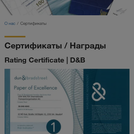
Сертификаты
Глоссарий
О нас
Сертификаты
ЧаВо партнеров-перевозчиков
Сертификаты / Награды
Compliance
Rating Certificate | D&B
WALTER GROUP