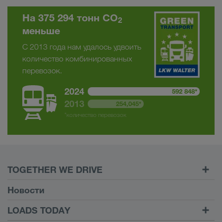
На 375 294 тонн CO
2
меньше
С 2013 года нам удалось удвоить
количество комбинированных
перевозок.
2024
592 848*
2013
254,045*
*количество перевозок
TOGETHER WE DRIVE
WE LOAD
Новости
Условия
LOADS TODAY
Carrier Services