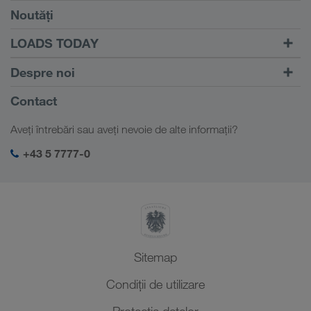
Condiții
Noutăți
TRUCK BUDDY
LOADS TODAY
Căutare transport cu
Către autentificare
Despre noi
LOADS TODAY
Aflați mai multe
Informații despre firma noastră
Contact
Responsabilitate socială
Aveți întrebări sau aveți nevoie de alte informații?
Management SHEQ
+43 5 7777-0
Sitemap
Condiții de utilizare
Protecţia datelor