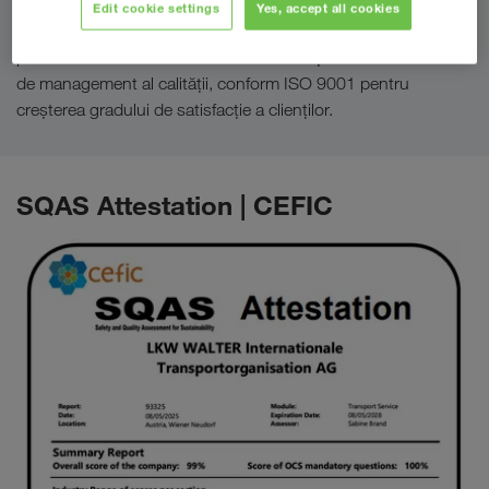
Edit cookie settings
Yes, accept all cookies
Pentru configurație, control și îmbunătățirea continuă a
proceselor conform standardelor internaționale ale sistemelor
de management al calității, conform ISO 9001 pentru
creșterea gradului de satisfacție a clienților.
SQAS Attestation | CEFIC