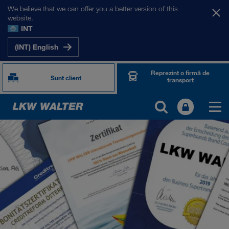
We believe that we can offer you a better version of this
website.
INT
(INT) English
Reprezint o firmă de
Sunt client
transport
DESPRE NOI
Informații despre firma noastră
Management SHEQ
Responsabilitate socială