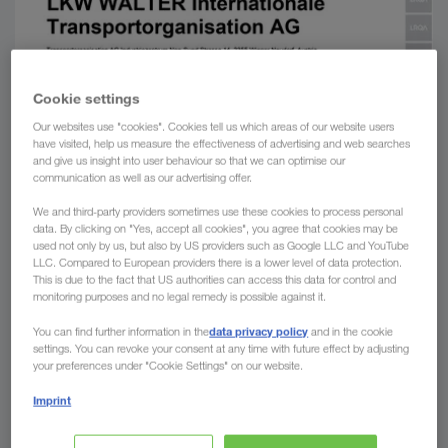
Cookie settings
Our websites use "cookies". Cookies tell us which areas of our website users
have visited, help us measure the effectiveness of advertising and web searches
and give us insight into user behaviour so that we can optimise our
communication as well as our advertising offer.
We and third-party providers sometimes use these cookies to process personal
data. By clicking on "Yes, accept all cookies", you agree that cookies may be
used not only by us, but also by US providers such as Google LLC and YouTube
LLC. Compared to European providers there is a lower level of data protection.
This is due to the fact that US authorities can access this data for control and
monitoring purposes and no legal remedy is possible against it.
data privacy policy
You can find further information in the
and in the cookie
settings. You can revoke your consent at any time with future effect by adjusting
your preferences under "Cookie Settings" on our website.
Imprint