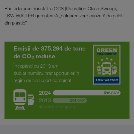
Prin aderarea noastră la OCS (Operation Clean Sweep),
LKW WALTER garantează „poluarea zero cauzată de peleții
din plastic”.
Emisii de 375.294 de tone
de CO
reduse
2
Începând cu 2013 am
dublat numărul transporturilor în
regim de transport combinat.
2024
592.848*
2013
254,045*
*Numărul de transporturi