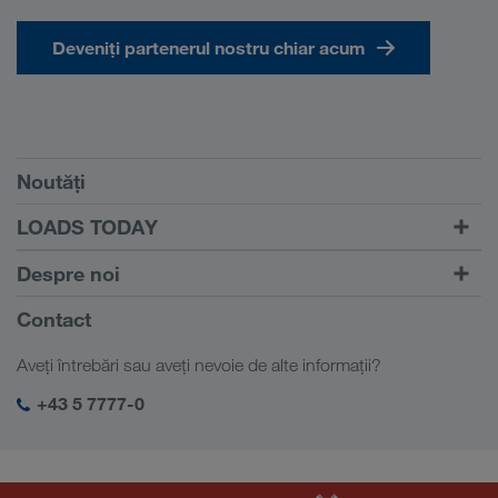
Deveniți partenerul nostru chiar acum
Condiții
Noutăți
TRUCK BUDDY
LOADS TODAY
Căutare transport cu
Către autentificare
Despre noi
LOADS TODAY
Aflați mai multe
Informații despre firma noastră
Contact
Responsabilitate socială
Aveți întrebări sau aveți nevoie de alte informații?
Management SHEQ
+43 5 7777-0