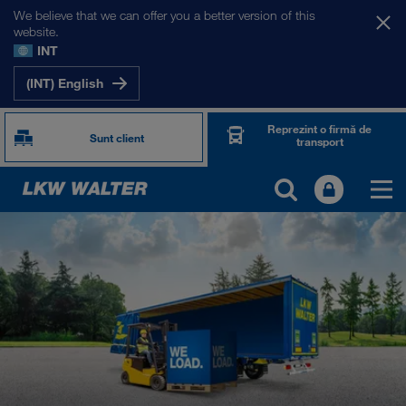
We believe that we can offer you a better version of this
website.
INT
(INT) English
Reprezint o firmă de
Sunt client
transport
TOGETHER WE DRIVE
WE LOAD
WE GROW
WE CARE