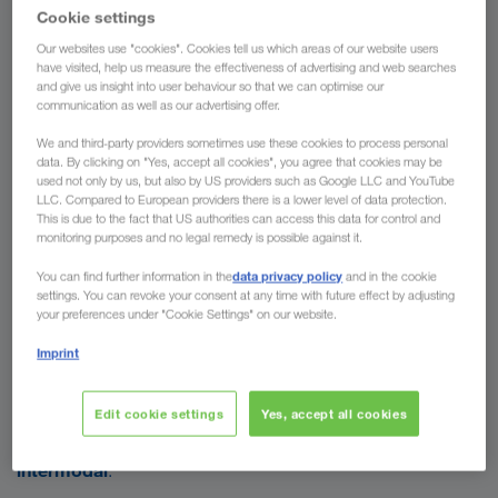
LOADS TODAY NOW
transport
.
Cookie settings
Our websites use "cookies". Cookies tell us which areas of our website users
have visited, help us measure the effectiveness of advertising and web searches
and give us insight into user behaviour so that we can optimise our
communication as well as our advertising offer.
We and third-party providers sometimes use these cookies to process personal
data. By clicking on "Yes, accept all cookies", you agree that cookies may be
used not only by us, but also by US providers such as Google LLC and YouTube
Trailer-Trucking în transportul combinat
LLC. Compared to European providers there is a lower level of data protection.
This is due to the fact that US authorities can access this data for control and
capurile
tractor
Vă doriți ca toate
dumneavoastră
să fie
monitoring purposes and no legal remedy is possible against it.
mobile în mod special la nivel regional? În calitate de partener
data privacy policy
You can find further information in the
and in the cookie
de trucking, puteați transporta semiremorcile noastre pentru
settings. You can revoke your consent at any time with future effect by adjusting
transport intermodal între terminalele feroviare și de feribot și
your preferences under "Cookie Settings" on our website.
punctele de încărcare și descărcare ale clienților noștri. În
Imprint
cadrul acestei forme de colaborare, capul tractor de care
dispuneți este angajat constant într-un transport și nu aveți
nevoie de semiremorcă proprie. De asemenea, prin Trailer-
Edit cookie settings
Yes, accept all cookies
transportul
Trucking aduceți o contribuție activă la
intermodal
.