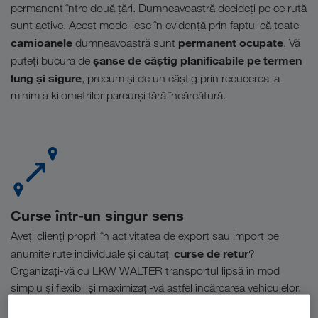
permanent între două țări. Dumneavoastră decideți pe ce rută
sunt active. Acest model iese în evidență prin faptul că toate
camioanele
permanent ocupate
dumneavoastră sunt
. Vă
șanse de câștig planificabile pe termen
puteți bucura de
lung și sigure
, precum și de un câștig prin recucerea la
minim a kilometrilor parcurși fără încărcătură.
Curse într‐un singur sens
Aveți clienți proprii în activitatea de export sau import pe
curse de retur
anumite rute individuale și căutați
?
Organizați-vă cu LKW WALTER transportul lipsă în mod
simplu și flexibil și maximizați-vă astfel încărcarea vehiculelor.
Planificați-vă transporturile și prin intermediul bursei de