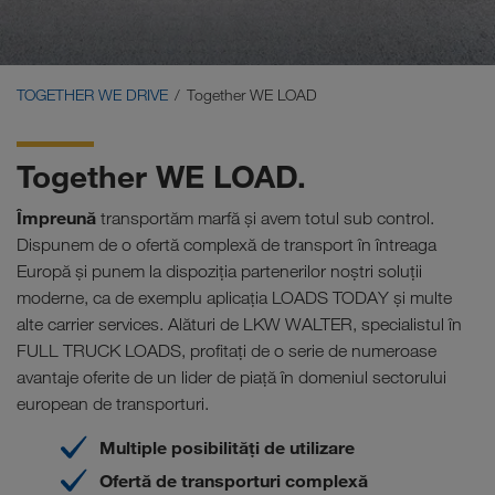
Carrier Services
Onboarding
TOGETHER WE DRIVE
Together WE LOAD
Condiții
Together WE LOAD.
Împreună
transportăm marfă și avem totul sub control.
Dispunem de o ofertă complexă de transport în întreaga
Europă și punem la dispoziția partenerilor noștri soluții
moderne, ca de exemplu aplicația LOADS TODAY și multe
alte carrier services. Alături de LKW WALTER, specialistul în
FULL TRUCK LOADS, profitați de o serie de numeroase
avantaje oferite de un lider de piață în domeniul sectorului
european de transporturi.
Multiple posibilități de utilizare
Ofertă de transporturi complexă