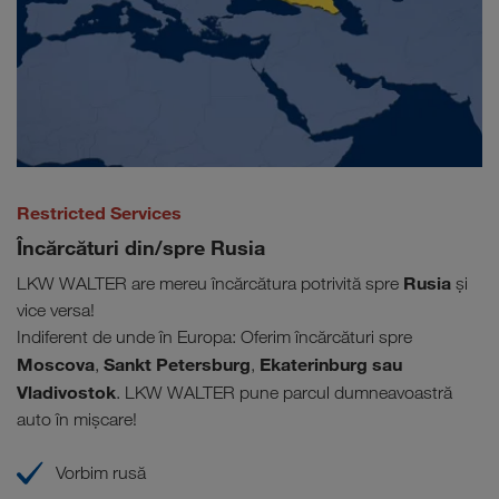
Restricted Services
Încărcături din/spre Rusia
Rusia
LKW WALTER are mereu încărcătura potrivită spre
și
vice versa!
Indiferent de unde în Europa: Oferim încărcături spre
Moscova
Sankt Petersburg
Ekaterinburg sau
,
,
Vladivostok
. LKW WALTER pune parcul dumneavoastră
auto în mișcare!
Vorbim rusă