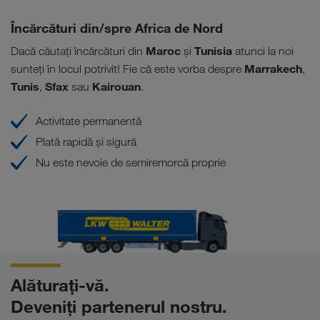
Încărcături din/spre Africa de Nord
Maroc
Tunisia
Dacă căutați încărcături din
și
atunci la noi
Marrakech
sunteți în locul potrivit! Fie că este vorba despre
,
Tunis
Sfax
Kairouan
,
sau
.
Activitate permanentă
Plată rapidă și sigură
Nu este nevoie de semiremorcă proprie
Alăturați-vă.
Deveniți partenerul nostru.