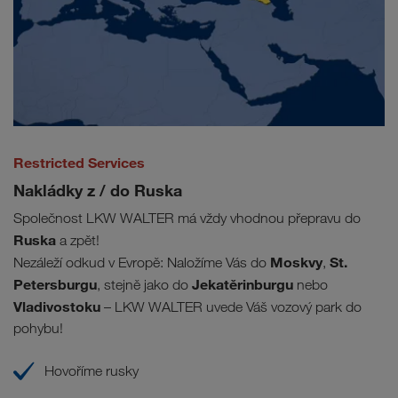
Restricted Services
Nakládky z / do Ruska
Společnost LKW WALTER má vždy vhodnou přepravu do
Ruska
a zpět!
Moskvy
St.
Nezáleží odkud v Evropě: Naložíme Vás do
,
Petersburgu
Jekatěrinburgu
, stejně jako do
nebo
Vladivostoku
– LKW WALTER uvede Váš vozový park do
pohybu!
Hovoříme rusky