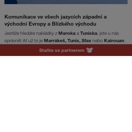
Komunikace ve všech jazycích západní a
východní Evropy a Blízkého východu
Maroka
Tuniska
Jestliže hledáte nakládky z
a
, jste u nás
Marrákeš, Tunis, Sfax
Kairouan
správně! Ať už to je
nebo
.
CS
Staňte se partnerem
Trvalé vytížení
Bezpečná a rychlá platba
Není potřeba mít vlastní návěsy
Pojďme jezdit společně.
Staňte se naším partnerem.