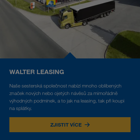
WALTER LEASING
Naše sesterská společnost nabízí mnoho oblíbených
značek nových nebo ojetých návěsů za mimořádně
výhodných podmínek, a to jak na leasing, tak při koupi
na splátky.
ZJISTIT VÍCE