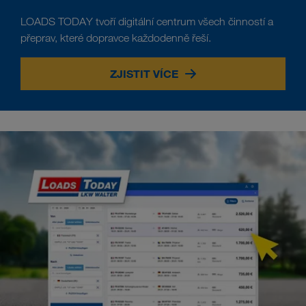
LOADS TODAY tvoří digitální centrum všech činností a
přeprav, které dopravce každodenně řeší.
ZJISTIT VÍCE