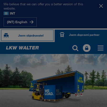
We believe that we can offer you a better version of this
website.
INT
(INT) English
Jsem dopravní partner
Jsem objednavatel
TOGETHER WE DRIVE
WE LOAD
WE GROW
WE CARE