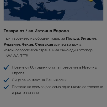
Товари от / за Източна Европа
Полша
Унгария
При търсенето на обратен товар за
,
,
Румъния
Чехия
Словакия
,
,
или всяка друга
източноевропейска страна, има само един отговор:
LKW WALTER!
Повече от 60 години опит в превозите в Източна
Европа
Лице за контакт на Вашия език
Пестене на време чрез само едно място за товарене
и разтоварване