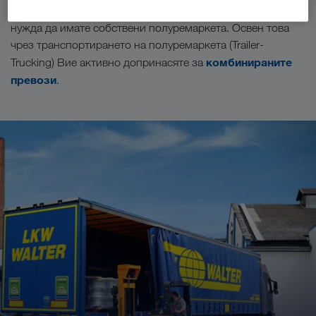
сътрудничество Вашият влекач е постоянно зает и няма
нужда да имате собствени полуремаркета. Освен това
чрез транспортирането на полуремаркета (Trailer-
комбинираните
Trucking) Вие активно допринасяте за
превози
.