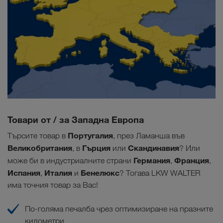
Товари от / за Западна Европа
Португалия
Търсите товар в
, през Ламанша във
Великобритания
Гърция
Скандинавия
, в
или
? Или
Германия
Франция
може би в индустриалните страни
,
,
Испания
Италия
Бенелюкс
,
и
? Тогава LKW WALTER
има точния товар за Вас!
По-голяма печалба чрез оптимизиране на празните
километри