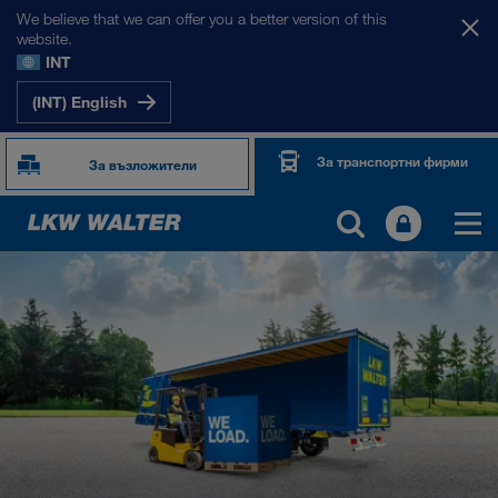
We believe that we can offer you a better version of this
website.
INT
(INT) English
За транспортни фирми
За възложители
TOGETHER WE DRIVE
WE LOAD
WE GROW
WE CARE