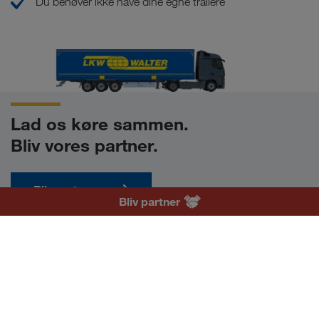
Du behøver ikke have dine egne trailere
Lad os køre sammen.
Bliv vores partner.
Bliv partner nu
DA
Bliv partner
Forudsætninger
Nyheder
TRUCK BUDDY
LOADS TODAY