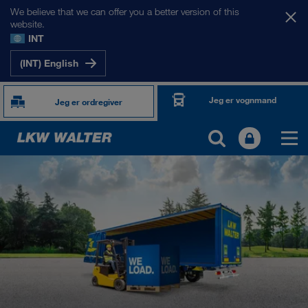
We believe that we can offer you a better version of this
website.
INT
(INT) English
Jeg er vognmand
Jeg er ordregiver
TOGETHER WE DRIVE
WE LOAD
WE GROW
WE CARE