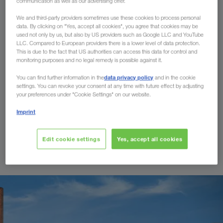
communication as well as our advertising offer.
We and third-party providers sometimes use these cookies to process personal
data. By clicking on "Yes, accept all cookies", you agree that cookies may be
used not only by us, but also by US providers such as Google LLC and YouTube
LLC. Compared to European providers there is a lower level of data protection.
This is due to the fact that US authorities can access this data for control and
Trailer-trucking i kombineret trafik
monitoring purposes and no legal remedy is possible against it.
trækker
Vil du hovedsagelig arbejde regionalt med din
? Som
data privacy policy
You can find further information in the
and in the cookie
truckingpartner transporterer du vores kranbare trailere
settings. You can revoke your consent at any time with future effect by adjusting
your preferences under "Cookie Settings" on our website.
mellem jernbane- og færgeterminaler samt til og fra vores
kunders læsse- og lossesteder. Ved denne form for
Imprint
samarbejde er din trækker konstant beskæftiget, og der er
ikke brug for egne trailere. Desuden yder du i Trailer-trucking
Edit cookie settings
Yes, accept all cookies
kombinerede transport
et aktivt bidrag i den
.