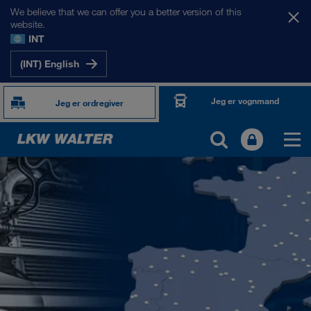
We believe that we can offer you a better version of this
website.
INT
(INT) English
Jeg er vognmand
Jeg er ordregiver
TOGETHER WE DRIVE
WE LOAD
WE GROW
WE CARE