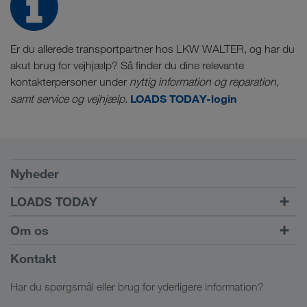
Er du allerede transportpartner hos LKW WALTER, og har du
akut brug for vejhjælp? Så finder du dine relevante
kontakterpersoner under
nyttig information og reparation,
LOADS TODAY-login
samt service og vejhjælp.
Forudsætninger
Nyheder
TRUCK BUDDY
LOADS TODAY
Find fragt med
Til login
Om os
LOADS TODAY
Få mere at vide
Virksomhedsinformation
Kontakt
Socialt ansvar
Har du spørgsmål eller brug for yderligere information?
SHEQ-management