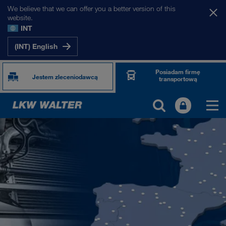
We believe that we can offer you a better version of this
website.
INT
(INT) English
Posiadam firmę
Jestem zleceniodawcą
transportową
TOGETHER WE DRIVE
WE LOAD
WE GROW
WE CARE