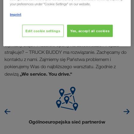
your preferences under "Cookie Settings" on our website.
Imprint
Partnerzy transportowi LKW WALTER mają dobrze! Dzięki
TRUCK BUDDY
korzystają z serwisu napraw i organizacji
Edit cookie settings
Yes, accept all cookies
przeglądów naczep oraz ciągników siodłowych. Minął termin
wymiany oleju? Przebicie opony na autostradzie? Pojazd
strajkuje? – TRUCK BUDDY ma rozwiązanie. Zachęcamy do
kontaktu z nami. Zajmiemy się Państwa problemem i
pokierujemy Was do najbliższego warsztatu. Zgodnie z
„We service. You drive.“
dewizą
Ogólnoeuropejska sieć partnerów