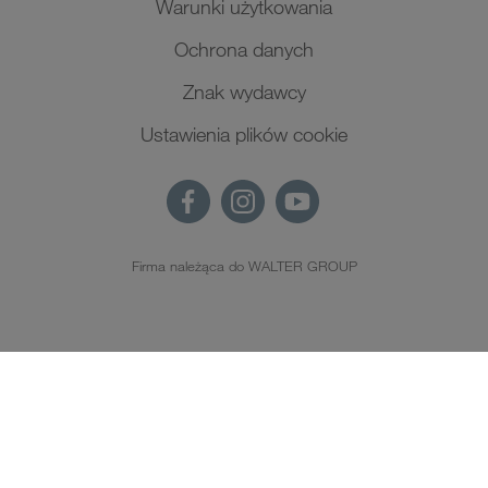
Warunki użytkowania
Ochrona danych
Znak wydawcy
Ustawienia plików cookie
Firma należąca do WALTER GROUP
PL