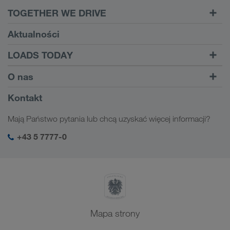
TOGETHER WE DRIVE
WE LOAD
Aktualności
Wymagania
LOADS TODAY
Carrier Services
Znajdź transport w
Do logowania
O nas
Onboarding
LOADS TODAY
Więcej informacji
Informacje o firmie
Kontakt
Odpowiedzialność społeczna
Mają Państwo pytania lub chcą uzyskać więcej informacji?
SHEQ-Management
+43 5 7777-0
Mapa strony