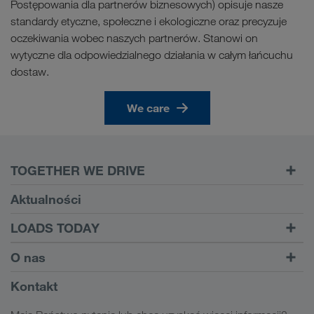
Postępowania dla partnerów biznesowych) opisuje nasze
standardy etyczne, społeczne i ekologiczne oraz precyzuje
oczekiwania wobec naszych partnerów. Stanowi on
wytyczne dla odpowiedzialnego działania w całym łańcuchu
dostaw.
We care
TOGETHER WE DRIVE
WE LOAD
Aktualności
Wymagania
LOADS TODAY
Carrier Services
Znajdź transport w
Do logowania
O nas
Onboarding
LOADS TODAY
Więcej informacji
Informacje o firmie
Kontakt
Odpowiedzialność społeczna