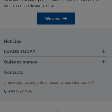
toda la cadena de suministro.
We care
Requisitos previos
Noticias
TRUCK BUDDY
LOADS TODAY
Encontrar carga en
Ir a inicio de sesión
Quiénes somos
LOADS TODAY
Más información
Información sobre la empresa
Contacto
Responsabilidad social
¿Tiene alguna pregunta o necesita más información?
Management SHEQ
+43 5 7777-0