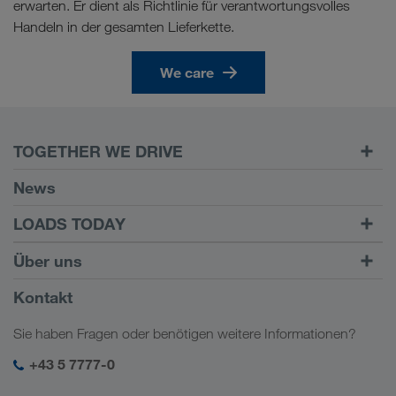
erwarten. Er dient als Richtlinie für verantwortungsvolles
Handeln in der gesamten Lieferkette.
We care
TOGETHER WE DRIVE
WE LOAD
News
Voraussetzungen
LOADS TODAY
Carrier Services
Fracht finden mit
Zum Login
Über uns
Onboarding
LOADS TODAY
Mehr erfahren
Firmeninformation
Kontakt
Soziale Verantwortung
Sie haben Fragen oder benötigen weitere Informationen?
SHEQ-Management
+43 5 7777-0