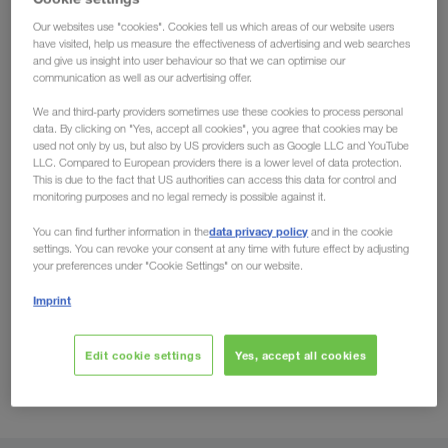
Potenzial für neue Märkte
Our websites use "cookies". Cookies tell us which areas of our website users
have visited, help us measure the effectiveness of advertising and web searches
and give us insight into user behaviour so that we can optimise our
communication as well as our advertising offer.
We and third-party providers sometimes use these cookies to process personal
Erfolg durch Partnerschaft
data. By clicking on "Yes, accept all cookies", you agree that cookies may be
used not only by us, but also by US providers such as Google LLC and YouTube
LLC. Compared to European providers there is a lower level of data protection.
This is due to the fact that US authorities can access this data for control and
monitoring purposes and no legal remedy is possible against it.
data privacy policy
You can find further information in the
and in the cookie
settings. You can revoke your consent at any time with future effect by adjusting
your preferences under "Cookie Settings" on our website.
Imprint
Edit cookie settings
Yes, accept all cookies