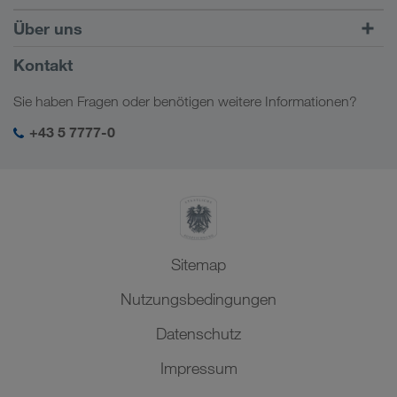
Carrier Services
Fracht finden mit
Zum Login
Über uns
Onboarding
LOADS TODAY
Mehr erfahren
Firmeninformation
Kontakt
Soziale Verantwortung
Sie haben Fragen oder benötigen weitere Informationen?
SHEQ-Management
+43 5 7777-0
Sitemap
Nutzungsbedingungen
Datenschutz
Impressum