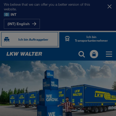
We believe that we can offer you a better version of this
website.
INT
(INT) English
Ich bin
Ich bin Auftraggeber
Transportunternehmer
TOGETHER WE DRIVE
WE LOAD
WE GROW
WE CARE