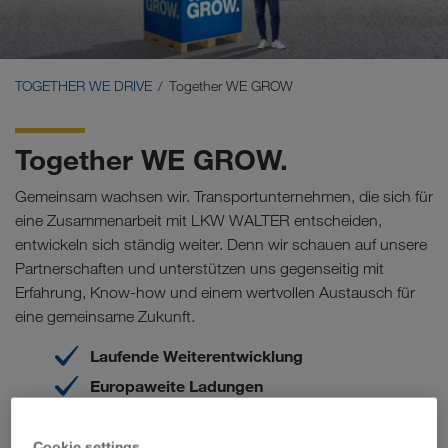
Carrier Services
Onboarding
TOGETHER WE DRIVE
Together WE GROW
Voraussetzungen
Together WE GROW.
Gemeinsam wachsen wir. Transportunternehmen, die sich für
eine Zusammenarbeit mit LKW WALTER entscheiden,
entwickeln sich ständig weiter. Denn wir schauen auf unsere
Partnerschaften und unterstützen uns gegenseitig mit
Erfahrung, Know-how und einem wertvollen Austausch für
eine gemeinsame Zukunft.
Laufende Weiterentwicklung
Europaweite Ladungen
Langfristige Partnerschaft
Exklusive Services
Cookie settings