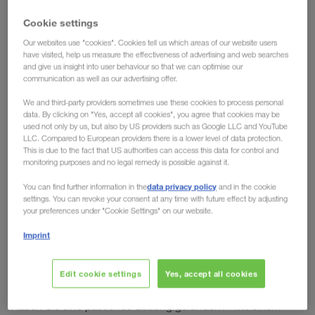
europaweit und zum Fixpreis.
Cookie settings
Our websites use "cookies". Cookies tell us which areas of our website users
have visited, help us measure the effectiveness of advertising and web searches
and give us insight into user behaviour so that we can optimise our
communication as well as our advertising offer.
We and third-party providers sometimes use these cookies to process personal
data. By clicking on "Yes, accept all cookies", you agree that cookies may be
used not only by us, but also by US providers such as Google LLC and YouTube
LLC. Compared to European providers there is a lower level of data protection.
This is due to the fact that US authorities can access this data for control and
monitoring purposes and no legal remedy is possible against it.
data privacy policy
You can find further information in the
and in the cookie
settings. You can revoke your consent at any time with future effect by adjusting
your preferences under "Cookie Settings" on our website.
Imprint
Ladungen zum Fixpreis.
Edit cookie settings
Yes, accept all cookies
Sofort.
Haben Sie eine passende Ladung gefunden? Mit einem