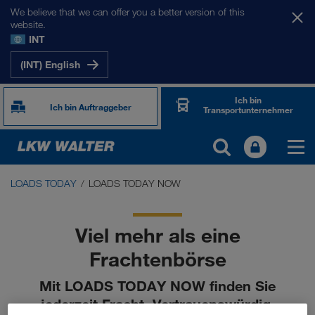
We believe that we can offer you a better version of this
website.
INT
(INT) English
Ich bin
Ich bin Auftraggeber
Transportunternehmer
LOADS TODAY
LOADS TODAY NOW
LOADS TODAY
Frachtenbörse LOADS TODAY NOW
Viel mehr als eine
Frachtenbörse
Driver App
Mit LOADS TODAY NOW finden Sie
jederzeit Fracht. Vertrauenswürdig,