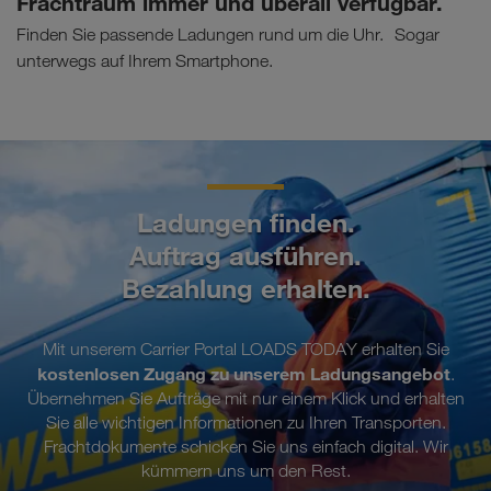
Frachtraum immer und überall verfügbar.
Finden Sie passende Ladungen rund um die Uhr. Sogar
unterwegs auf Ihrem Smartphone.
Ladungen finden.
Auftrag ausführen.
Bezahlung erhalten.
Mit unserem Carrier Portal LOADS TODAY erhalten Sie
kostenlosen Zugang zu unserem Ladungsangebot
.
Übernehmen Sie Aufträge mit nur einem Klick und erhalten
Sie alle wichtigen Informationen zu Ihren Transporten.
Frachtdokumente schicken Sie uns einfach digital. Wir
kümmern uns um den Rest.