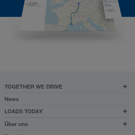
TOGETHER WE DRIVE
WE LOAD
News
Voraussetzungen
LOADS TODAY
Carrier Services
Fracht finden mit
Zum Login
Über uns
Onboarding
LOADS TODAY
Mehr erfahren
Firmeninformation