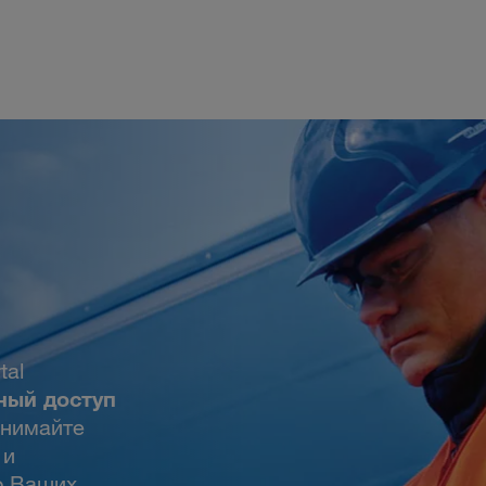
tal
ный доступ
инимайте
 и
о Ваших