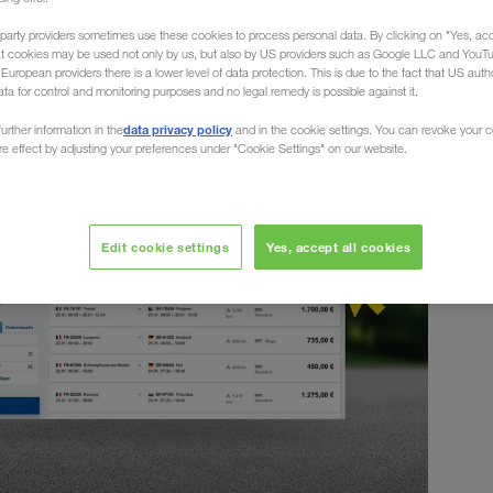
анной цене.
party providers sometimes use these cookies to process personal data. By clicking on "Yes, acc
at cookies may be used not only by us, but also by US providers such as Google LLC and YouT
uropean providers there is a lower level of data protection. This is due to the fact that US autho
ata for control and monitoring purposes and no legal remedy is possible against it.
data privacy policy
urther information in the
and in the cookie settings. You can revoke your 
ure effect by adjusting your preferences under "Cookie Settings" on our website.
Edit cookie settings
Yes, accept all cookies