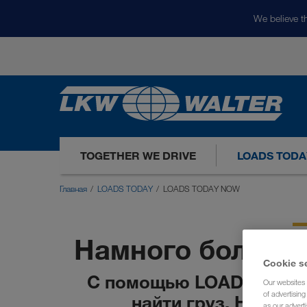
We believe th
TOGETHER WE DRIVE
LOADS TODA
Главная
LOADS TODAY
LOADS TODAY NOW
Намного больше,
Cookie s
С помощью LOADS TODA
Our websites 
of advertisin
найти груз. Надежн
as our adverti