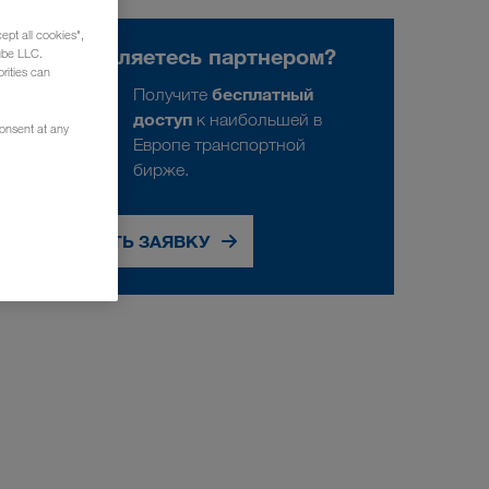
ept all cookies",
Уже являетесь партнером?
ube LLC.
rities can
бесплатный
Получите
доступ
к наибольшей в
consent at any
Европе транспортной
бирже.
ПОДАТЬ ЗАЯВКУ