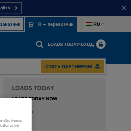
nglish
RU
 заказчик
Я — перевозчик
LOADS TODAY-ВХОД
СТАТЬ ПАРТНЕРОМ
LOADS TODAY
LOADS TODAY NOW
Driver App
he effectiveness
cation as well