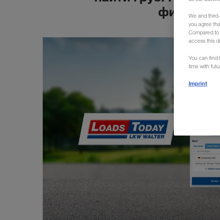
фиксиров
We and third-
you agree th
Compared to E
access this d
You can find f
time with fut
Imprint