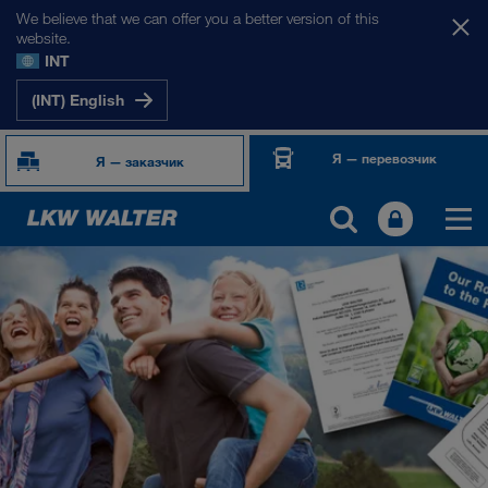
We believe that we can offer you a better version of this
website.
INT
(INT) English
Я — перевозчик
Я — заказчик
О НАС
Информация о компании
Менеджмент SHEQ
Социальная ответственность