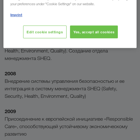
your preferences under "Cookie Settings" on our website.
2005
Imprint
Объединение сфер ответственности (промышленная
безопасность, охрана труда, защита окружающей среды
Edit cookie settings
Yes, accept all cookies
и качество) в интегрированную систему менеджмента
под названием «Система менеджмента SHEQ» (Safety,
Health, Environment, Quality). Создание отдела
менеджмента SHEQ.
2008
Внедрение системы управления безопасностью и ее
интеграция в систему менеджмента SHEQ (Safety,
Security, Health, Environment, Quality)
2009
Присоединение к европейской инициативе «Responsible
Care», способствующей устойчивому экономическому
развитию