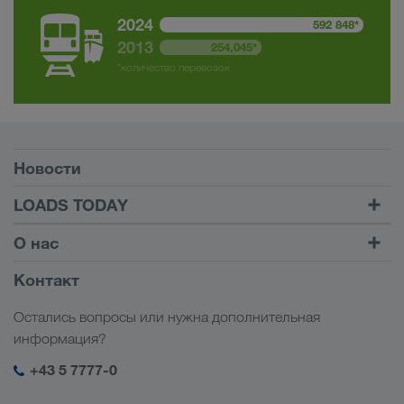
2024
592 848*
2013
254,045*
*количество перевозок
Условия
Новости
TRUCK BUDDY
LOADS TODAY
Найти груз на
Войти в учетную запись
О нас
LOADS TODAY
Узнать больше
Информация о компании
Контакт
Социальная ответственность
Остались вопросы или нужна дополнительная
Менеджмент SHEQ
информация?
+43 5 7777-0