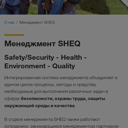
Сертификаты
Глоссарий
О нас
Менеджмент SHEQ
ЧаВо партнеров-перевозчиков
Менеджмент SHEQ
Compliance
Safety/Security - Health -
WALTER GROUP
Environment - Quality
Интегрированная система менеджмента объединяет в
единое целое процессы, методы и средства,
необходимые для выполнения различных задач в
безопасности, охраны труда, защиты
сферах
окружающей среды и качества
.
В отделе менеджмента SHEQ также работают
сотрудники, занимающиеся менеджментом партнеров-