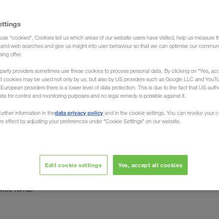
ettings
use "cookies". Cookies tell us which areas of our website users have visited, help us measure t
g and web searches and give us insight into user behaviour so that we can optimise our communi
sing offer.
party providers sometimes use these cookies to process personal data. By clicking on "Yes, acc
t
at cookies may be used not only by us, but also by US providers such as Google LLC and YouT
uropean providers there is a lower level of data protection. This is due to the fact that US autho
ata for control and monitoring purposes and no legal remedy is possible against it.
 - Environment - Quality
data privacy policy
urther information in the
and in the cookie settings. You can revoke your 
ure effect by adjusting your preferences under "Cookie Settings" on our website.
u strukturu procese, metode i instrumente koje su
sigurnosti, zdravlja, okoliša i kvalitete
jima
.
Edit cookie settings
Yes, accept all cookies
pravljanja prijevozničkim partnerima koji izravno, bez
više tema.