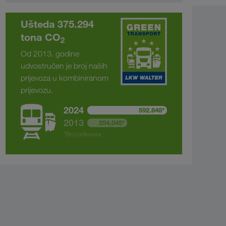
Ušteda 375.294
tona CO
2
Od 2013. godine
udvostručen je broj naših
prijevoza u kombiniranom
prijevozu.
2024
592.848*
2013
254,045*
*Broj prijevoza