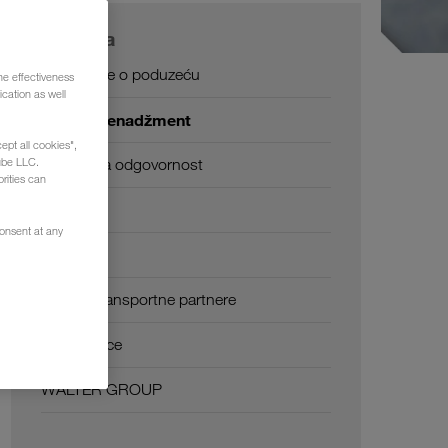
O nama
Informacije o poduzeću
he effectiveness
cation as well
SHEQ-menadžment
ept all cookies",
ube LLC.
Društvena odgovornost
rities can
Certifikati
consent at any
Glosar
ČPP za transportne partnere
Compliance
WALTER GROUP