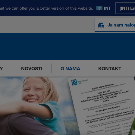
at we can offer you a better version of this website.
INT
(INT) E
Ja sam nal
Y
NOVOSTI
O NAMA
KONTAKT