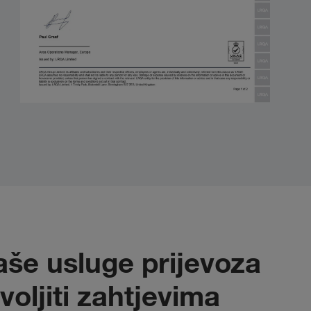
aše usluge prijevoza
oljiti zahtjevima