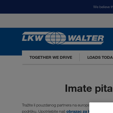
We believe th
TOGETHER WE DRIVE
LOADS TODA
Imate pit
Tražite li pouzdanog partnera na europskim cestama 
obrazac za kontakt
podršku. Upotrijebite naš
i tij