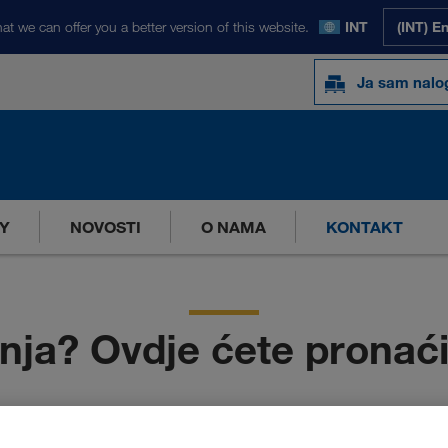
at we can offer you a better version of this website.
INT
(INT) E
Ja sam nal
Y
NOVOSTI
O NAMA
KONTAKT
anja? Ovdje ćete pronać
ili već surađujete s poduzećem LKW WALTER – naš tim Carrier Ser
ekom našeg radnog vremena dobit ćete povratnu informaciju od jedn