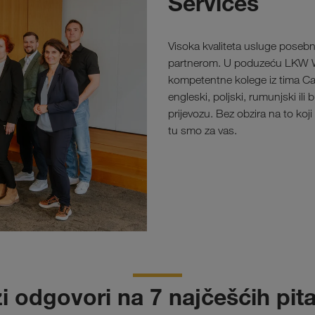
Services
Visoka kvaliteta usluge poseb
partnerom. U poduzeću LKW WA
kompetentne kolege iz tima Car
engleski, poljski, rumunjski il
prijevozu. Bez obzira na to ko
tu smo za vas.
i odgovori na 7 najčešćih pit