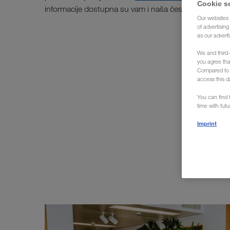
Cookie s
informacije dostupna su vam i naša često postavljana
Our websites 
of advertisin
as our adverti
We and third-
you agree th
Compared to E
access this d
You can find f
time with fut
Imprint