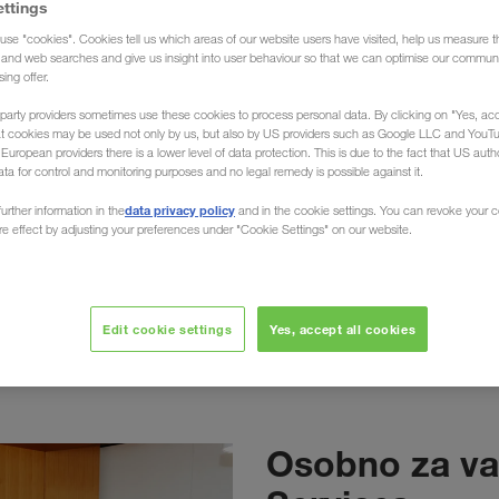
ettings
 pitanja.
use "cookies". Cookies tell us which areas of our website users have visited, help us measure t
g and web searches and give us insight into user behaviour so that we can optimise our communi
sing offer.
party providers sometimes use these cookies to process personal data. By clicking on "Yes, acc
at cookies may be used not only by us, but also by US providers such as Google LLC and YouT
uropean providers there is a lower level of data protection. This is due to the fact that US autho
ata for control and monitoring purposes and no legal remedy is possible against it.
data privacy policy
urther information in the
and in the cookie settings. You can revoke your 
ure effect by adjusting your preferences under "Cookie Settings" on our website.
Obrazac za kontakt
Edit cookie settings
Yes, accept all cookies
Osobno za vas