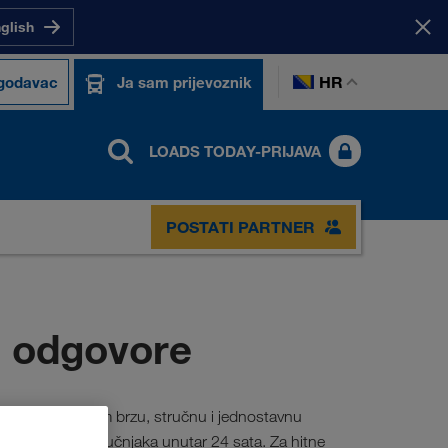
nglish
HR
ogodavac
Ja sam prijevoznik
LOADS TODAY-PRIJAVA
POSTATI PARTNER
i odgovore
vices pruža vam brzu, stručnu i jednostavnu
og od naših stručnjaka unutar 24 sata. Za hitne