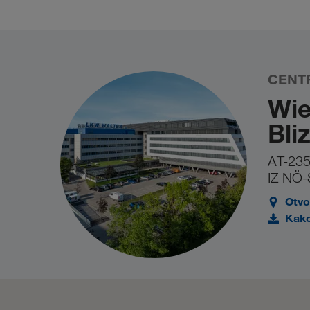
the-Web - European Commission
. Ako se re
vas slučaju molimo da ponovno pokušate kasnije.
CENT
Wie
Bli
AT-235
IZ NÖ-
Otvo
Kako