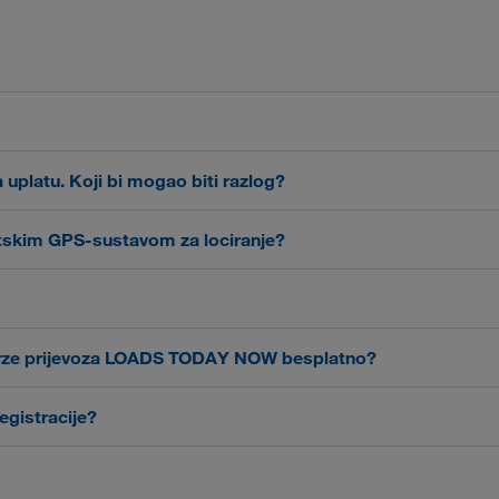
o nam je brzo i sigurno plaćanje vaših prijevoza. Naš standardni 
likvidnosti putem još bržih i fleksibilnih rokova plaćanja. Više i
TODAY
pod pregledom računa. Tamo također možete u bilo kojem 
 uplatu. Koji bi mogao biti razlog?
LOADS TODAY
o možete naknadno unijeti u
pod pregledom računa 
matskim GPS-sustavom za lociranje?
obrazac za kontakt
limo upotrijebite naš
ili se obratite savjetniku k
iti opremljena telematskim uređajem s GPS lociranjem.
LKW 
ansporta i najbolju moguću iskorištenost Vaših vozila. Ako još niste
ostavke
-->
GPS
.
LOADS TODAY N
stvarnom vremenu naše digitalne Burze prijevoza
Burze prijevoza LOADS TODAY NOW besplatno?
DS TODAY
pod
Postavke
). Bez GPS-veze neće se prikazati ponud
besplatni su za kvalificirane transportne partnere. Za vaše vozače
egistracije?
od države (npr. PL1234567890). Pazite na to da nema razmaka prije,
Europske unije. Valjanost svojeg broja unaprijed možete provjeriti 