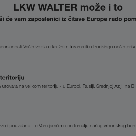
LKW WALTER može i to
i će vam zaposlenici iz čitave Europe rado po
slenosti Vaših vozila u kružnim turama ili u truckingu naših prik
eritoriju
ovara na velikom teritoriju - u Europi, Rusiji, Srednjoj Aziji, na Bli
brzo i pouzdano. To Vam jamčimo na temelju našeg vrhunskog boni