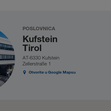
e biti zbog velike opterećenosti stranice. U tom
a za kontakt
.
POSLOVNICA
Kufstein
Tirol
AT-6330 Kufstein
Zellerstraße 1
Otvorite u Google Mapsu