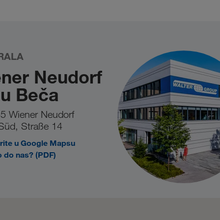
gistracija unatoč važećem UID-u ne izvrši u prvom pokušaju, to mož
obrasc
 Ako problem i dalje postoji, obratite nam se preko našeg
RALA
ner Neudorf
zu Beča
5 Wiener Neudorf
Süd, Straße 14
rite u Google Mapsu
 do nas? (PDF)