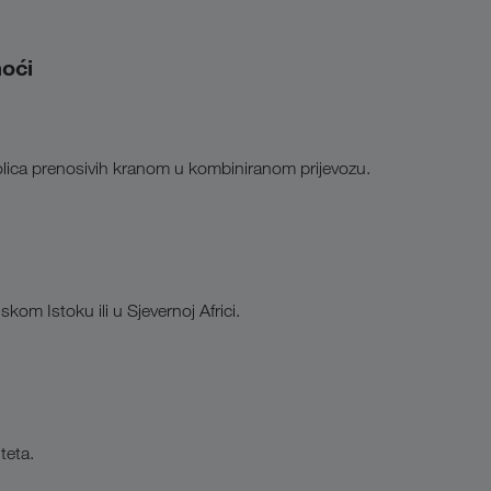
moći
olica prenosivih kranom u kombiniranom prijevozu.
skom Istoku ili u Sjevernoj Africi.
teta.