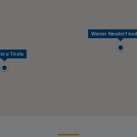
Wiener Neudorf kod
in u Tirolu