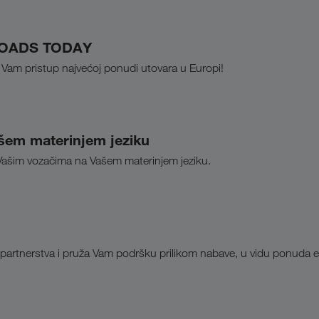
u LOADS TODAY
Vam pristup najvećoj ponudi utovara u Europi!
šem materinjem jeziku
 Vašim vozačima na Vašem materinjem jeziku.
tnerstva i pruža Vam podršku prilikom nabave, u vidu ponuda edu