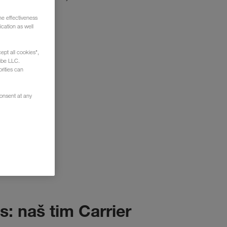
he effectiveness
cation as well
ept all cookies",
ube LLC.
rities can
consent at any
: naš tim Carrier