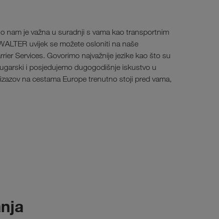
no nam je važna u suradnji s vama kao transportnim
LTER uvijek se možete osloniti na naše
rier Services. Govorimo najvažnije jezike kao što su
i bugarski i posjedujemo dugogodišnje iskustvo u
ji izazov na cestama Europe trenutno stoji pred vama,
anja