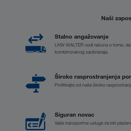
Naši zapos
Stalno angažovanje
LKW WALTER vodi računa o tome, da Vaš
kombinovanog saobraćaja.
Široko rasprostranjenja po
Profitirajte od naše široko rasprostran
Siguran novac
Vaše transportne usluge će biti plać