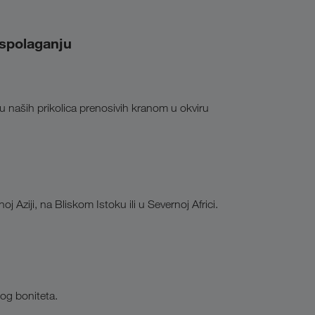
aspolaganju
 naših prikolica prenosivih kranom u okviru
 Aziji, na Bliskom Istoku ili u Severnoj Africi.
og boniteta.