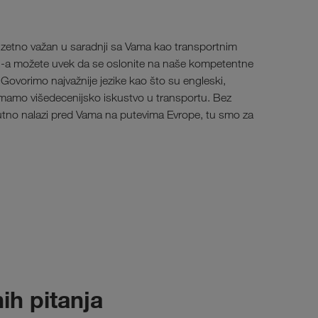
zuzetno važan u saradnji sa Vama kao transportnim
 možete uvek da se oslonite na naše kompetentne
. Govorimo najvažnije jezike kao što su engleski,
i imamo višedecenijsko iskustvo u transportu. Bez
enutno nalazi pred Vama na putevima Evrope, tu smo za
ih pitanja