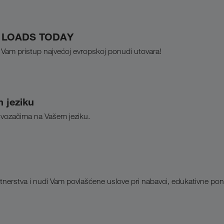
rmi LOADS TODAY
Vam pristup najvećoj evropskoj ponudi utovara!
 jeziku
 vozačima na Vašem jeziku.
rstva i nudi Vam povlašćene uslove pri nabavci, edukativne ponu