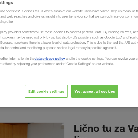
ettings
a često postavljana pitanja (FAQ).
use "cookies". Cookies tell us which areas of our website users have visited, help us measure t
g and web searches and give us insight into user behaviour so that we can optimise our communi
sing offer.
party providers sometimes use these cookies to process personal data. By clicking on "Yes, acc
at cookies may be used not only by us, but also by US providers such as Google LLC and YouT
uropean providers there is a lower level of data protection. This is due to the fact that US autho
ata for control and monitoring purposes and no legal remedy is possible against it.
data privacy policy
urther information in the
and in the cookie settings. You can revoke your 
ure effect by adjusting your preferences under "Cookie Settings" on our website.
Kontakt-formular
Edit cookie settings
Yes, accept all cookies
Lično tu za V