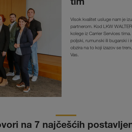
tim
Visok kvalitet usluge nam je i
partnerom. Kod LKW WALTER-a
kolege iz Carrier Services tima
poljski, rumunski ili bugarski 
obzira na to koji izazov se tr
Vas.
vori na 7 najčešćih postavljen