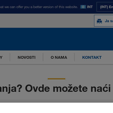
at we can offer you a better version of this website.
INT
(INT) E
Ja s
Y
NOVOSTI
O NAMA
KONTAKT
tanja? Ovde možete naći
evima Evrope ili već sarađujete sa LKW WALTER-om – naš Carrier S
ular
i dobićete povratnu informaciju od jednog od naših stručnja