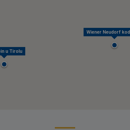
Wiener Neudorf kod
in u Tirolu