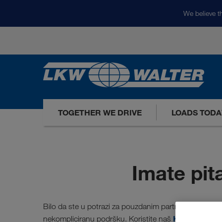
We believe th
TOGETHER WE DRIVE
LOADS TODA
Imate pi
Bilo da ste u potrazi za pouzdanim partnerom na put
Kontaktform
nekompliciranu podršku. Koristite naš