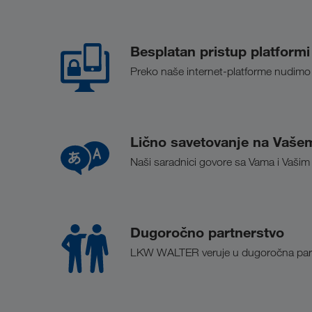
Besplatan pristup platfo
Preko naše internet-platforme nudimo 
Lično savetovanje na Vašem
Naši saradnici govore sa Vama i Vašim
Dugoročno partnerstvo
LKW WALTER veruje u dugoročna partne