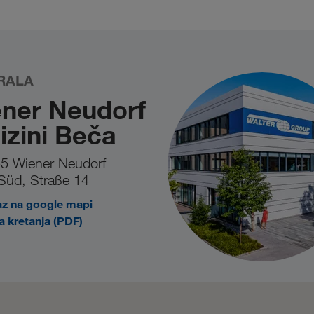
ean Commission
. Ukoliko registracija, uprkos važećem UID-u, pri
ju Vas molimo da pokušate ponovo u kasnijem trenutku. Ukoliko pro
RALA
ner Neudorf
lizini Beča
5 Wiener Neudorf
Süd, Straße 14
az na google mapi
 kretanja (PDF)