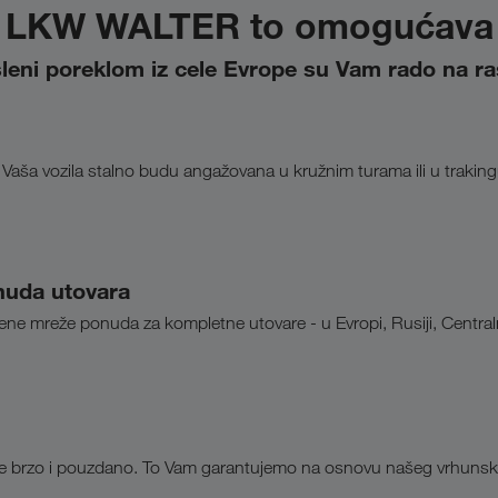
LKW WALTER to omogućava
leni poreklom iz cele Evrope su Vam rado na r
a vozila stalno budu angažovana u kružnim turama ili u trakingu
nuda utovara
jene mreže ponuda za kompletne utovare - u Evropi, Rusiji, Centralnoj
ene brzo i pouzdano. To Vam garantujemo na osnovu našeg vrhunsk