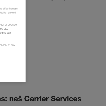
he effectiveness
cation as well
ept all cookies",
ube LLC.
rities can
consent at any
as: naš Carrier Services