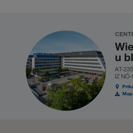
Vies on-the-Web - Europ
Evropske komisije:
zbog velike opterećenosti stranice. U tom sluča
za kontakt
kontaktirate preko našeg obrasca
.
CENT
Wie
u b
AT-235
IZ NÖ-
Prik
Mapa