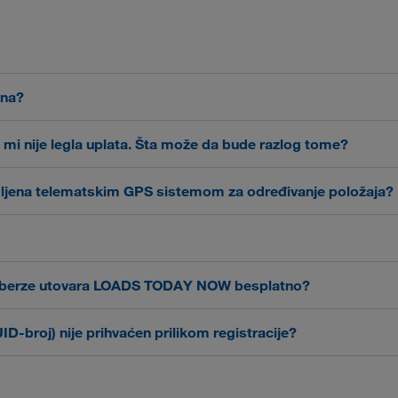
Brzo i sigurno plaćanje Vaših transporta nam je važno. Naš stan
una?
 likvidnost putem još bržih i fleksibilnih rokova plaćanja. Više i
 TODAY
u pregledu računa. Takođe, tamo možete u bilo kom tren
k mi nije legla uplata. Šta može da bude razlog tome?
LOADS TODAY
i. To možete nadoknaditi u
, u pregledu računa i pr
emljena telematskim GPS sistemom za određivanje položaja?
formular za kontakt
kasniji trenutak, molimo Vas da koristite naš
i
da budu opremljena telematskim GPS sistemom za određiva
ransporta i za najbolju moguću iskorišćenost Vaših vozila. Ukoliko j
Y
pod
Podešavanja
-->
GPS
.
LOADS TODAY NO
 rezervisati u našoj digitalnoj berzi utovara
lne berze utovara LOADS TODAY NOW besplatno?
DS TODAY
pod
Podešavanja
). Bez GPS veze, neće se prikazivati
su besplatni za kvalifikovane transportne partnere. Uz to, za Vaš
ID-broj) nije prihvaćen prilikom registracije?
uključujući kod zemlje (npr. PL1234567890). Obratite pažnju da ne
ji su važeći za transakcije unutar zajednice. Važnost Vašeg broja m