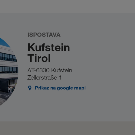
 prvom pokušaju ne funkcioniše, to može biti
blem i dalje postoji, molimo Vas da nas
ISPOSTAVA
Kufstein
Tirol
AT-6330 Kufstein
Zellerstraße 1
Prikaz na google mapi