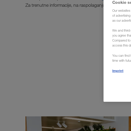
Cookie s
Za trenutne informacije, na raspolaganju su Vam i naš
Our websites 
of advertisin
as our adverti
We and third-
you agree th
Compared to E
access this d
You can find f
time with fut
Imprint