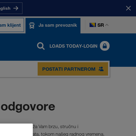
nglish
SR
am klijent
Ja sam prevoznik
LOADS TODAY-LOGIN
POSTATI PARTNEROM
 odgovore
ervices tim pruža Vam brzu, stručnu i
ka u roku od 24 sata, tokom našeg radnog vremena.