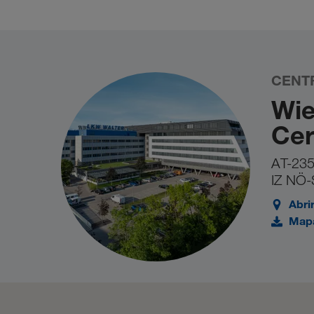
validez de su número previamente en la página 
intento a pesar de tener un número de identifica
otro momento. Si el problema persiste, póngase
CENT
Wie
Cer
AT-235
IZ NÖ-
Abri
Mapa