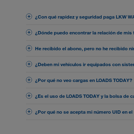
¿Con qué rapidez y seguridad paga LKW 
LKW WALTER se caracteriza por una sobresaliente
¿Dónde puedo encontrar la relación de mis 
de pago estándar es de 28 días. Además, con Flex
FlexPay de LKW WAL
Más información sobre
Encontrará una relación de todas sus facturas 
He recibido el abono, pero no he recibido n
momento el vencimiento exacto de cada una de 
Es posible que sus datos bancarios no se hayan
¿Deben mi vehículos ir equipados con sist
su plazo de pago deseado. Si desea modificar s
Sí. Todo vehículo que preste servicio regularme
¿Por qué no veo cargas en LOADS TODAY?
coordenadas geográficas) para optimizar la planif
LOADS TODAY
hágalo en
, en
Ajustes
-->
GPS
.
Para poder ver y reservar cargas en tiempo real 
¿Es el uso de LOADS TODAY y la bolsa de 
LOADS 
vinculada al sistema (puede hacerlo en
registro
Sí, el
, así como el uso de nuestra plata
¿Por qué no se acepta mi número UID en el 
LOADS TODAY App
de forma gratuita.
Compruebe que ha introducido los datos correcta
dentro del número. Solo podemos aceptar números