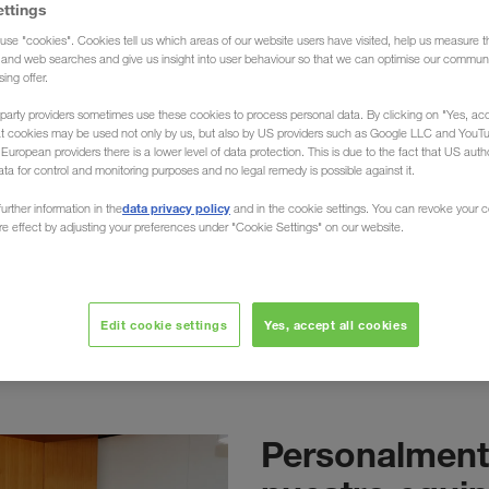
ettings
 inmediata, también tiene a su disposición nuestra sección de pre
use "cookies". Cookies tell us which areas of our website users have visited, help us measure t
g and web searches and give us insight into user behaviour so that we can optimise our communi
sing offer.
party providers sometimes use these cookies to process personal data. By clicking on "Yes, acc
at cookies may be used not only by us, but also by US providers such as Google LLC and YouT
uropean providers there is a lower level of data protection. This is due to the fact that US autho
ata for control and monitoring purposes and no legal remedy is possible against it.
data privacy policy
urther information in the
and in the cookie settings. You can revoke your 
ure effect by adjusting your preferences under "Cookie Settings" on our website.
Formulario de contacto
Edit cookie settings
Yes, accept all cookies
Personalmente