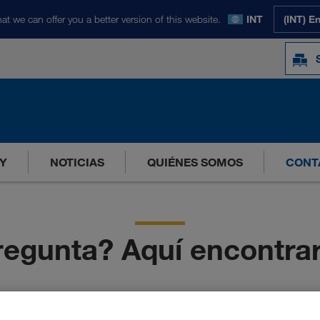
at we can offer you a better version of this website.
INT
(INT) E
Y
NOTICIAS
QUIÉNES SOMOS
CONT
regunta? Aquí encontrar
carreteras europeas como si ya colabora con LKW WALTER, nuestro e
ormulario de contacto
y recibirá una respuesta de uno de nuest