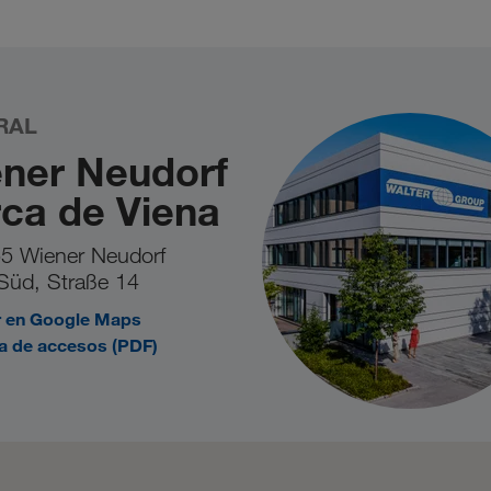
Vies on-the-Web - European Co
web de la Comisión Europea:
ción válido, esto puede deberse a una alta carga de la página. En 
formulario de co
 en contacto con nosotros a través de nuestro
RAL
ner Neudorf
ca de Viena
5 Wiener Neudorf
Süd, Straße 14
r en Google Maps
 de accesos (PDF)