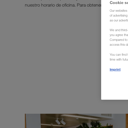
Cookie s
nuestro horario de oficina. Para obtener información
Our websites 
of advertisin
as our adverti
We and third-
you agree th
Compared to E
access this d
You can find f
time with fut
Imprint