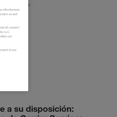
guntas frecuentes.
he effectiveness
cation as well
ept all cookies",
ube LLC.
rities can
consent at any
 a su disposición: