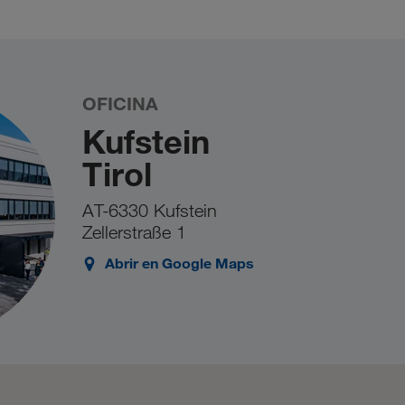
mmission
. Si el registro no funciona al primer
este caso, le rogamos que lo intente de nuevo en
ntacto
.
OFICINA
Kufstein
Tirol
AT-6330 Kufstein
Zellerstraße 1
Abrir en Google Maps