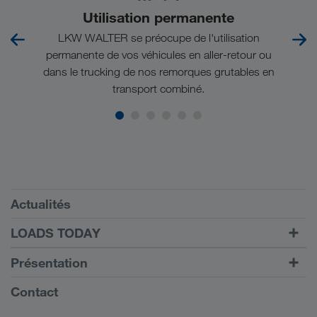
Utilisation permanente
O
iats
LKW WALTER se préocupe de l'utilisation
es
permanente de vos véhicules en aller-retour ou
Pr
n et
dans le trucking de nos remorques grutables en
com
transport combiné.
Conditions requises
Actualités
TRUCK BUDDY
LOADS TODAY
Trouver un frêt avec
Vers la connexion
Présentation
LOADS TODAY
En savoir plus
Informations générales
Contact
Responsabilité sociale