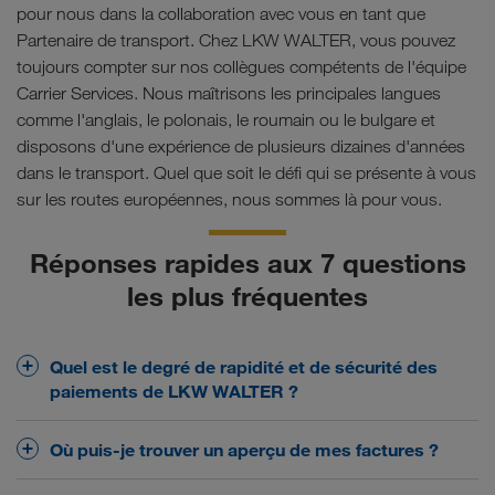
pour nous dans la collaboration avec vous en tant que
Partenaire de transport. Chez LKW WALTER, vous pouvez
toujours compter sur nos collègues compétents de l'équipe
Carrier Services. Nous maîtrisons les principales langues
comme l'anglais, le polonais, le roumain ou le bulgare et
disposons d'une expérience de plusieurs dizaines d'années
dans le transport. Quel que soit le défi qui se présente à vous
sur les routes européennes, nous sommes là pour vous.
Réponses rapides aux 7 questions
les plus fréquentes
Quel est le degré de rapidité et de sécurité des
paiements de LKW WALTER ?
LKW WALTER se distingue par son excellente
Où puis-je trouver un aperçu de mes factures ?
solvabilité. Le paiement rapide et sûr de vos
transports est important pour nous. Nos conditions
Vous trouverez un relevé de toutes vos factures sur