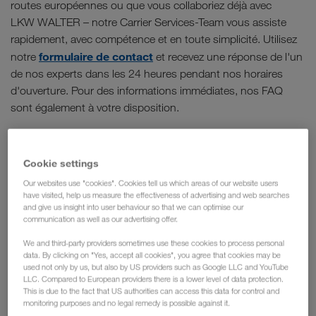
routes européennes ou que vous collaboriez déjà avec
LKW WALTER – notre Carrier Services-Team vous assiste
rapidement, avec compétence et en toute simplicité. Utilisez
formulaire de contact
notre
et recevez une réponse de l'un
de nos experts dans les 24 heures pendant nos horaires
d'ouverture. Pour des informations immédiates, nos FAQ
sont également à votre disposition.
Cookie settings
Our websites use "cookies". Cookies tell us which areas of our website users
have visited, help us measure the effectiveness of advertising and web searches
and give us insight into user behaviour so that we can optimise our
communication as well as our advertising offer.
Formulaire de contact
We and third-party providers sometimes use these cookies to process personal
data. By clicking on "Yes, accept all cookies", you agree that cookies may be
used not only by us, but also by US providers such as Google LLC and YouTube
LLC. Compared to European providers there is a lower level of data protection.
This is due to the fact that US authorities can access this data for control and
monitoring purposes and no legal remedy is possible against it.