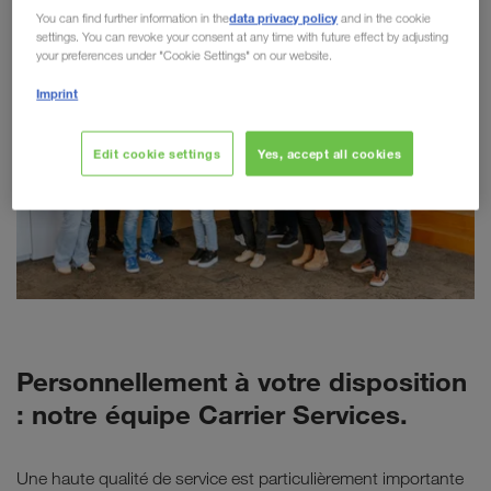
data privacy policy
You can find further information in the
and in the cookie
settings. You can revoke your consent at any time with future effect by adjusting
your preferences under "Cookie Settings" on our website.
Imprint
Edit cookie settings
Yes, accept all cookies
Personnellement à votre disposition
: notre équipe Carrier Services.
Une haute qualité de service est particulièrement importante