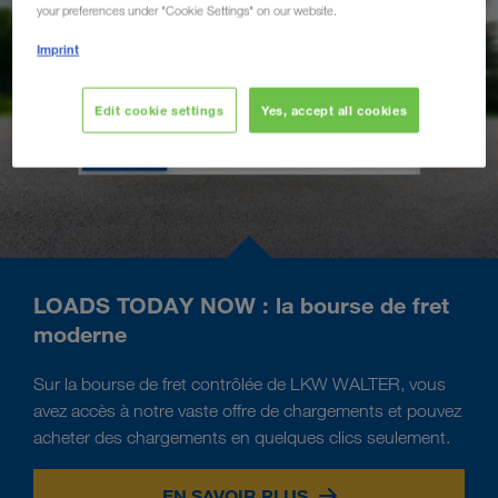
your preferences under "Cookie Settings" on our website.
Imprint
Edit cookie settings
Yes, accept all cookies
LOADS TODAY NOW : la bourse de fret
moderne
Sur la bourse de fret contrôlée de LKW WALTER, vous
avez accès à notre vaste offre de chargements et pouvez
acheter des chargements en quelques clics seulement.
EN SAVOIR PLUS