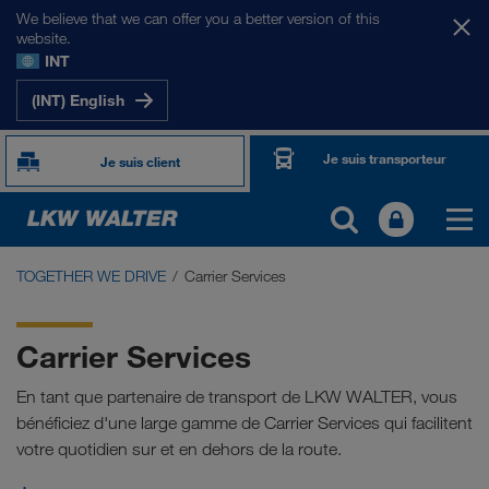
We believe that we can offer you a better version of this
website.
INT
(INT) English
Je suis transporteur
Je suis client
TOGETHER WE DRIVE
Carrier Services
TOGETHER WE DRIVE
WE LOAD
Carrier Services
WE GROW
En tant que partenaire de transport de LKW WALTER, vous
bénéficiez d'une large gamme de Carrier Services qui facilitent
WE CARE
votre quotidien sur et en dehors de la route.