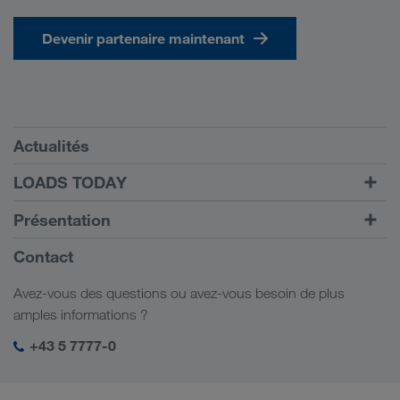
Devenir partenaire maintenant
Conditions requises
Actualités
TRUCK BUDDY
LOADS TODAY
Trouver un frêt avec
Vers la connexion
Présentation
LOADS TODAY
En savoir plus
Informations générales
Contact
Responsabilité sociale
Avez-vous des questions ou avez-vous besoin de plus
Management SHEQ
amples informations ?
+43 5 7777-0