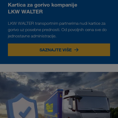
Kartica za gorivo kompanije
LKW WALTER
LKW WALTER transportnim partnerima nudi kartice za
gorivo uz posebne prednosti. Od povoljnih cena sve do
jednostavne administracije.
SAZNAJTE VIŠE