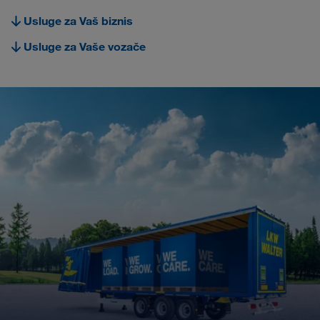
Carrier Services
Usluge za Vaš biznis
Onboarding
Usluge za Vaše vozače
Preduslovi