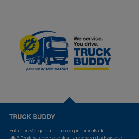
TRUCK BUDDY
Potrebna Vam je hitna zamena pneumatika ili
ulja? Profitirajte od radionica za popravku i održavanje