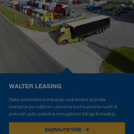
WALTER LEASING
Naša sestrinska kompanija nudi brojne poznate
brendove po odličnim uslovima kod kupovine novih ili
polovnih polu-prikolica (mougćnost lizinga ili kredita).
SAZNAJTE VIŠE