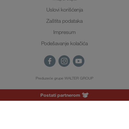
Uslovi korišćenja
Zaštita podataka
Impresum
Podešavanje kolačića
Preduzeće grupe WALTER GROUP
SR
Postati partnerom