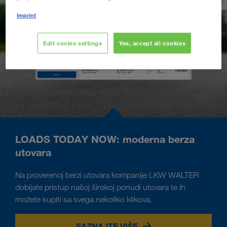
Imprint
Edit cookie settings
Yes, accept all cookies
LOADS TODAY NOW: moderna berza
utovara
Na proverenoj berzi utovara kompanije LKW WALTER
dobijate pristup našoj širokoj ponudi utovara te ih
možete kupiti sa svega nekoliko klikova.
SAZNAJTE VIŠE