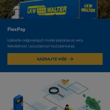
FlexPay
Izaberite odgovarajući model plaćanja za veću
fleksibilnost i pouzdanost kod planiranja.
SAZNAJTE VIŠE