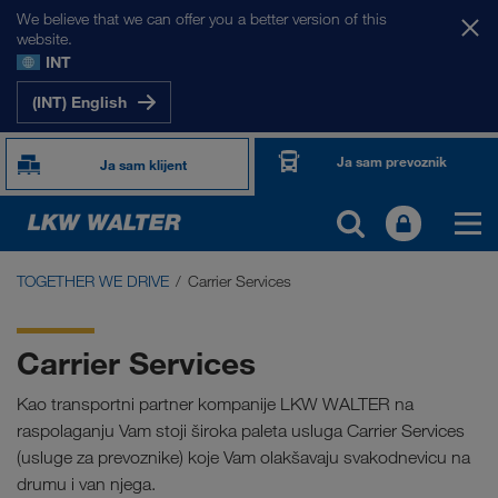
We believe that we can offer you a better version of this
website.
INT
(INT) English
Ja sam prevoznik
Ja sam klijent
TOGETHER WE DRIVE
Carrier Services
TOGETHER WE DRIVE
WE LOAD
Carrier Services
WE GROW
Kao transportni partner kompanije LKW WALTER na
raspolaganju Vam stoji široka paleta usluga Carrier Services
WE CARE
(usluge za prevoznike) koje Vam olakšavaju svakodnevicu na
drumu i van njega.