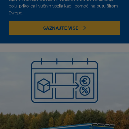
polu-prikolica i vučnih vozila kao i pomoći na putu širom
Evrope.
SAZNAJTE VIŠE