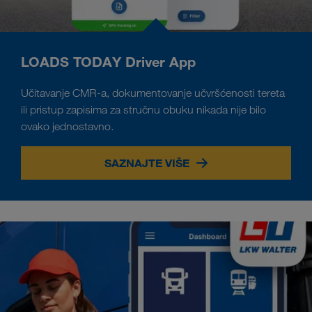
LOADS TODAY Driver App
Učitavanje CMR-a, dokumentovanje učvršćenosti tereta
ili pristup zapisima za stručnu obuku nikada nije bilo
ovako jednostavno.
SAZNAJTE VIŠE