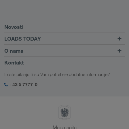
Preduslovi
Novosti
TRUCK BUDDY
LOADS TODAY
Pronađite utovar pomoću
Dalje ka logiranju
O nama
LOADS TODAY
Saznajte više
Informacije o preduzeću
Kontakt
Društvena odgovornost
Imate pitanja ili su Vam potrebne dodatne informacije?
SHEQ menadžment
+43 5 7777-0
Mapa sajta