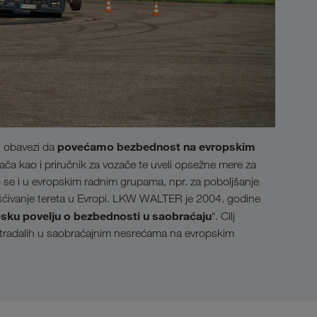
povećamo bezbednost na evropskim
 obavezi da
ača kao i priručnik za vozače te uveli opsežne mere za
se i u evropskim radnim grupama, npr. za poboljšanje
ršćivanje tereta u Evropi. LKW WALTER je 2004. godine
sku povelju o bezbednosti u saobraćaju
“. Cilj
 stradalih u saobraćajnim nesrećama na evropskim