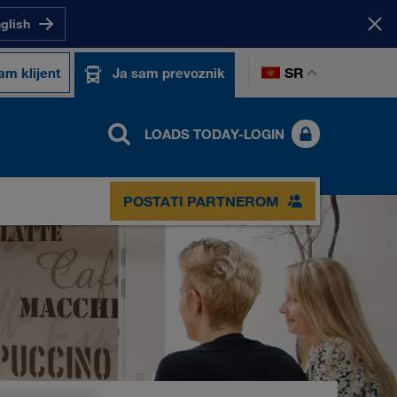
nglish
SR
am klijent
Ja sam prevoznik
LOADS TODAY-LOGIN
POSTATI PARTNEROM