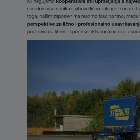
kooperativni stil upravljanja s na
Mi negujemo
saradnica/saradnika i njihovo lično zalaganje nagra
toga, našim zaposlenima nudimo fascinantno, međun
perspektive za lično i profesionalno usavršavanj
podržavamo fitnes i sportske aktivnosti na široj osnov