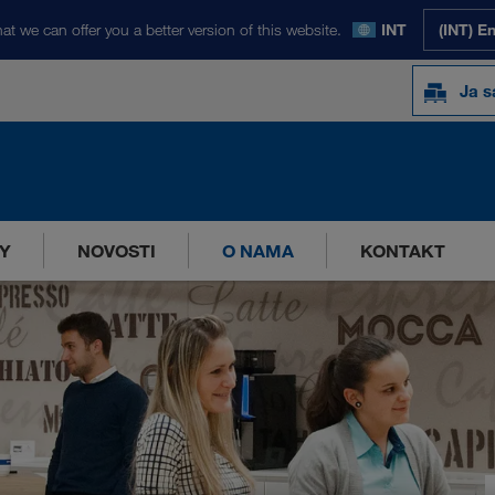
at we can offer you a better version of this website.
INT
(INT) E
Ja s
Y
NOVOSTI
O NAMA
KONTAKT