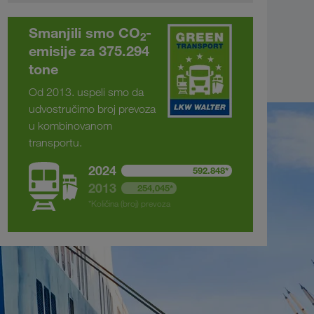
Smanjili smo CO
-
2
emisije za 375.294
tone
Od 2013. uspeli smo da
udvostručimo broj prevoza
u kombinovanom
transportu.
2024
592.848*
2013
254,045*
*Količina (broj) prevoza