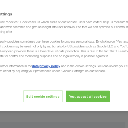
ettings
use "cookies". Cookies tell us which areas of our website users have visited, help us measure t
g and web searches and give us insight into user behaviour so that we can optimise our communi
sing offer.
party providers sometimes use these cookies to process personal data. By clicking on "Yes, acc
rnost
at cookies may be used not only by us, but also by US providers such as Google LLC and YouT
uropean providers there is a lower level of data protection. This is due to the fact that US autho
ata for control and monitoring purposes and no legal remedy is possible against it.
vnom uspehu kompanije LKW WALTER je, da u naše
data privacy policy
urther information in the
and in the cookie settings. You can revoke your 
ure effect by adjusting your preferences under "Cookie Settings" on our website.
 iz cele Evrope. Počeli smo kao malo porodično
u, čiji društveni zadatak je da neprekidno doprinosi
društva, u skladu s prirodom i okolinom.
Edit cookie settings
Yes, accept all cookies
ovora osnivača kompanije