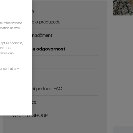
O nama
Informacije o preduzeću
he effectiveness
cation as well
SHEQ menadžment
ept all cookies",
Društvena odgovornost
ube LLC.
rities can
Sertifikati
consent at any
Glosar
Transportni partneri-FAQ
Compliance
WALTER GROUP