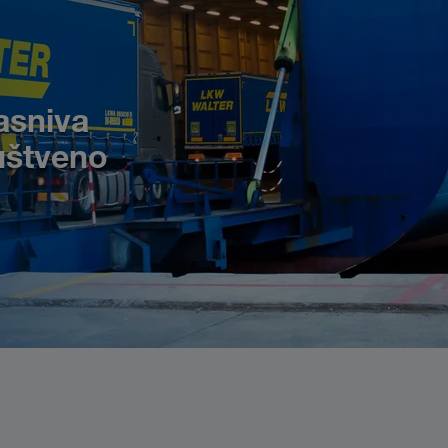
asniva
uštveno