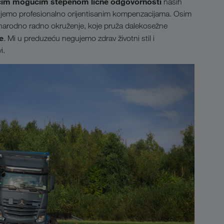
jvećim mogućim stepenom lične odgovornosti
naših
đujemo profesionalno orijentisanim kompenzacijama. Osim
arodno radno okruženje, koje pruža dalekosežne
e
. Mi u preduzeću negujemo zdrav životni stil i
i.