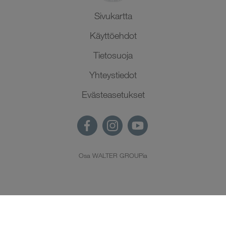
Sivukartta
Käyttöehdot
Tietosuoja
Yhteystiedot
Evästeasetukset
Osa WALTER GROUPia
FI