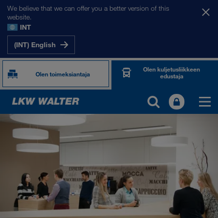
We believe that we can offer you a better version of this
website.
INT
(INT) English
Olen kuljetusliikkeen
Olen toimeksiantaja
edustaja
KUKA OLEMME
Yritystiedot
SHEQ-hallinto
Yhteiskuntavastuu