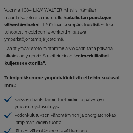
Vuonna 1984 LKW WALTER ryhtyi siirtämään
haitallisten päästöjen
maantiekuljetuksia rautateille
vähentämiseksi.
1990-luvulla ympäristöaktiviteetteja
tehostettiin edelleen ja kehitettiin kattava
ympäristöjohtamisjärjestelmä.
Laajat ympäristötoimintamme arvioidaan tänä päivänä
"esimerkillisiksi
ulkoisissa ympäristöauditoineissa
kuljetussektorilla"
.
Toimipaikkamme ympäristöaktiviteetteihin
kuuluvat
mm.:
kaikkien hankittavien tuotteiden ja palvelujen
ympäristöystävällisyys
vedenkulutuksen vähentäminen ja energiatehokas
lämpimän veden tuotto
jätteen vähentäminen ja välttäminen