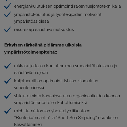
energiankulutuksen optimointi rakennusjohtotekniikalla
ympäristökoulutus ja työntekijöiden motivointi
ympäristöasioissa
resursseja säästävä matkustus
Erityisen tärkeänä pidämme
ulkoisia
ympäristötoimenpiteitä
::
rekkakuljettajien kouluttaminen ympäristötietoiseen ja
säästävään ajoon
kuljetusreittien optimointi tyhjien kilometrien
vähentämiseksi
yhteistoiminta kansainvälisten organisaatioiden kanssa
ympäristöstandardien kohottamiseksi
miehittämättömien yhdistetyn liikenteen
"Rautatie/maantie" ja "Short Sea Shipping" osuuksien
kasvattaminen