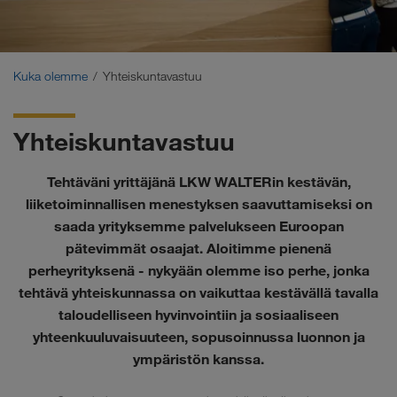
Sertifikaatit
Sanasto
Kuka olemme
Yhteiskuntavastuu
Kuljetusyhteistyökumppani - usein kysytyt kysymykset
Yhteiskuntavastuu
Compliance
Tehtäväni yrittäjänä LKW WALTERin kestävän,
WALTER GROUP
liiketoiminnallisen menestyksen saavuttamiseksi on
saada yrityksemme palvelukseen Euroopan
pätevimmät osaajat. Aloitimme pienenä
perheyrityksenä - nykyään olemme iso perhe, jonka
tehtävä yhteiskunnassa on vaikuttaa kestävällä tavalla
taloudelliseen hyvinvointiin ja sosiaaliseen
yhteenkuuluvaisuuteen, sopusoinnussa luonnon ja
ympäristön kanssa.