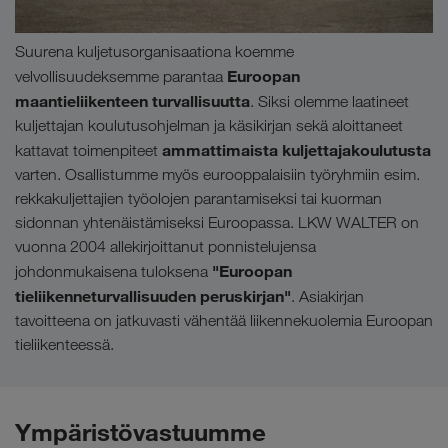
Suurena kuljetusorganisaationa koemme
Euroopan
velvollisuudeksemme parantaa
maantieliikenteen turvallisuutta
. Siksi olemme laatineet
kuljettajan koulutusohjelman ja käsikirjan sekä aloittaneet
ammattimaista kuljettajakoulutusta
kattavat toimenpiteet
varten. Osallistumme myös eurooppalaisiin työryhmiin esim.
rekkakuljettajien työolojen parantamiseksi tai kuorman
sidonnan yhtenäistämiseksi Euroopassa. LKW WALTER on
vuonna 2004 allekirjoittanut ponnistelujensa
"Euroopan
johdonmukaisena tuloksena
tieliikenneturvallisuuden peruskirjan"
. Asiakirjan
tavoitteena on jatkuvasti vähentää liikennekuolemia Euroopan
tieliikenteessä.
Ympäristövastuumme