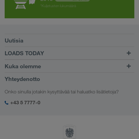
*Kuljetusten lukumäärä
Edellytykset
Uutisia
TRUCK BUDDY
LOADS TODAY
Etsi rahti palvelustamme
Kirjautumiseen
Kuka olemme
LOADS TODAY
Lue lisää
Yritystiedot
Yhteydenotto
Yhteiskuntavastuu
Onko sinulla jotakin kysyttävää tai haluatko lisätietoja?
SHEQ-hallinto
+43 5 7777-0