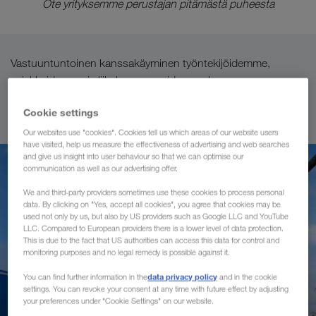
Ote yrityksemme perustajan pitämästä puheesta
Vastuuntuntoinen kanssakäyminen työntekijöidemme,
asiakkaidemme ja liikekumppaneidemme kanssa on
leimannut LKW WALTERin kehitystä alusta alkaen ja on jo
Cookie settings
kauan ollut yrityskulttuuriimme integroitu osa.
Our websites use "cookies". Cookies tell us which areas of our website users
have visited, help us measure the effectiveness of advertising and web searches
and give us insight into user behaviour so that we can optimise our
communication as well as our advertising offer.
We and third-party providers sometimes use these cookies to process personal
data. By clicking on "Yes, accept all cookies", you agree that cookies may be
used not only by us, but also by US providers such as Google LLC and YouTube
LLC. Compared to European providers there is a lower level of data protection.
This is due to the fact that US authorities can access this data for control and
monitoring purposes and no legal remedy is possible against it.
data privacy policy
You can find further information in the
and in the cookie
settings. You can revoke your consent at any time with future effect by adjusting
your preferences under "Cookie Settings" on our website.