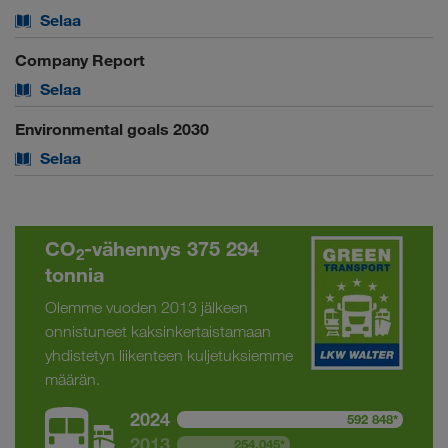
Selaa
Company Report
Selaa
Environmental goals 2030
Selaa
CO
-vähennys 375 294
2
tonnia
Olemme vuoden 2013 jälkeen
onnistuneet kaksinkertaistamaan
yhdistetyn liikenteen kuljetuksiemme
määrän.
2024
592 848*
2013
254,045*