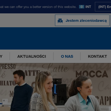
at we can offer you a better version of this website.
INT
(INT) E
Jestem zleceniodawcą
Y
AKTUALNOŚCI
O NAS
KONTAKT