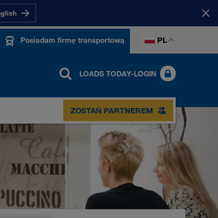
nglish
PL
Posiadam firmę transportową
LOADS TODAY-LOGIN
ZOSTAŃ PARTNEREM