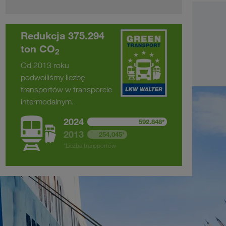
Redukcja 375.294
ton CO
2
Od 2013 roku
podwoiliśmy liczbę
transportów w transporcie
intermodalnym.
2024
592.848*
2013
254,045*
*Liczba transportów