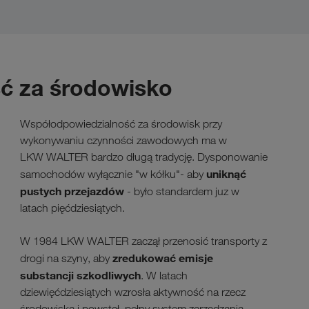
ć za środowisko
Współodpowiedzialność za środowisk przy
wykonywaniu czynności zawodowych ma w
LKW WALTER bardzo długą tradycję. Dysponowanie
uniknąć
samochodów wyłącznie "w kółku"- aby
pustych przejazdów
- było standardem juz w
latach pięćdziesiątych.
W 1984 LKW WALTER zaczął przenosić transporty z
zredukować emisje
drogi na szyny, aby
substancji szkodliwych
. W latach
dziewięćdziesiątych wzrosła aktywność na rzecz
środowiska i powstał, pełny system zarządzania