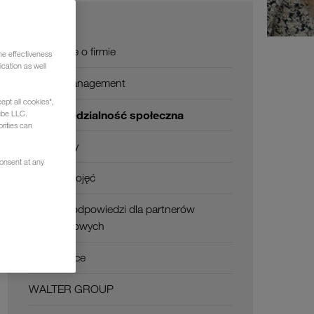
O nas
Informacje o firmie
he effectiveness
cation as well
SHEQ-Management
ept all cookies",
Odpowiedzialność społeczna
ube LLC.
rities can
Certyfikaty
consent at any
Słownik pojęć
Pytania i odpowiedzi dla partnerów
transportowych
Compliance
WALTER GROUP