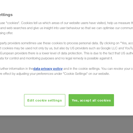
ettings
use "cookies". Cookies tell us which areas of our website users have visited, help us measure t
g and web searches and give us insight into user behaviour so that we can optimise our communi
sing offer.
party providers sometimes use these cookies to process personal data. By clicking on "Yes, acc
 społeczna
at cookies may be used not only by us, but also by US providers such as Google LLC and YouT
uropean providers there is a lower level of data protection. This is due to the fact that US autho
ata for control and monitoring purposes and no legal remedy is possible against it.
zyczynianie się do długotrwałego gospodarczego
data privacy policy
urther information in the
and in the cookie settings. You can revoke your 
ure effect by adjusting your preferences under "Cookie Settings" on our website.
nianie najlepszych talentów z całej Europy.
isiaj jesteśmy dużą rodziną, ktorej zadaniem w
go gospodarczego dobrobytu i socjalnej więzi w
aturą i środowiskiem.
Edit cookie settings
Yes, accept all cookies
ałożyciela naszej firmy.