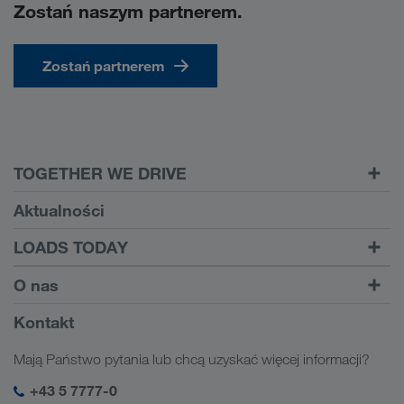
Zostań naszym partnerem.
Zostań partnerem
TOGETHER WE DRIVE
WE LOAD
Aktualności
Wymagania
LOADS TODAY
Carrier Services
Znajdź transport w
Do logowania
O nas
Onboarding
LOADS TODAY
Więcej informacji
Informacje o firmie
Kontakt
Odpowiedzialność społeczna
Mają Państwo pytania lub chcą uzyskać więcej informacji?
SHEQ-Management
+43 5 7777-0