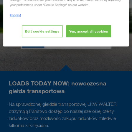
your preferences under "Cookie Settings" on our website.
Imprint
Edit cookie settings
Yes, accept all cookies
LOADS TODAY NOW: nowoczesna
giełda transportowa
Na sprawdzonej giełdzie transportowej LKW WALTER
otrzymają Państwo dostęp do naszej szerokiej oferty
ładunków oraz możliwość zakupu ładunków zaledwie
kilkoma kliknięciami.