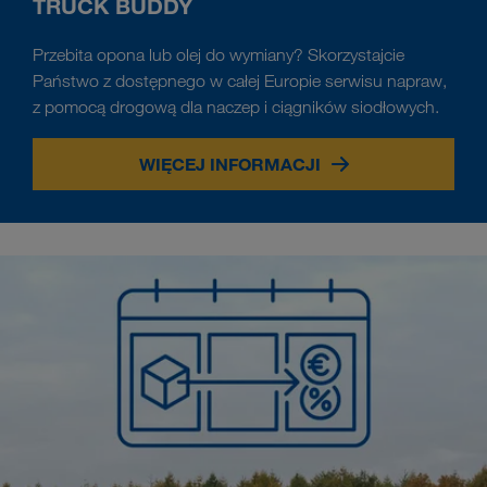
TRUCK BUDDY
Przebita opona lub olej do wymiany? Skorzystajcie
Państwo z dostępnego w całej Europie serwisu napraw,
z pomocą drogową dla naczep i ciągników siodłowych.
WIĘCEJ INFORMACJI