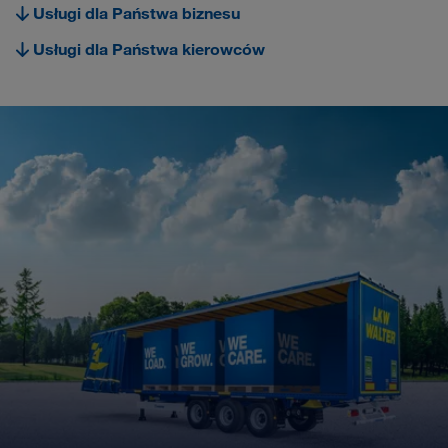
Usługi dla Państwa biznesu
Carrier Services
Usługi dla Państwa kierowców
Onboarding
Wymagania