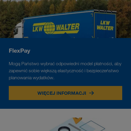
FlexPay
Mogą Państwo wybrać odpowiedni model płatności, aby
zapewnić sobie większą elastyczność i bezpieczeństwo
planowania wydatków.
WIĘCEJ INFORMACJI