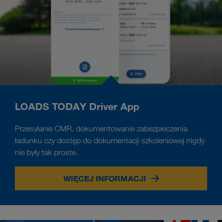
LOADS TODAY Driver App
Przesyłanie CMR, dokumentowanie zabezpieczenia
ładunku czy dostęp do dokumentacji szkoleniowej nigdy
nie były tak proste.
WIĘCEJ INFORMACJI