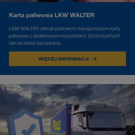
Karta paliwowa LKW WALTER
LKW WALTER oferuje partnerom transportowym karty
paliwowe z dodatkowymi korzyściami. Od korzystnych
cen po łatwe zarządzanie.
WIĘCEJ INFORMACJI