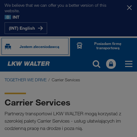
We believe that we can offer you a better version of this
website.
INT
(INT) English
Posiadam firmę
Jestem zleceniodawcą
transportową
TOGETHER WE DRIVE
Carrier Services
TOGETHER WE DRIVE
WE LOAD
Carrier Services
WE GROW
Partnerzy transportowi LKW WALTER mogą korzystać z
szerokiej palety Carrier Services - usług ułatwiających im
WE CARE
codzienną pracę na drodze i poza nią.