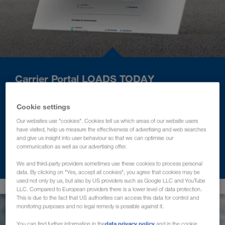
Carrier Portal LOADS TODAY
LOADS TODAY — это цифровой портал для всех
Cookie settings
действий и перевозок, выполняемых перевозчиками
Our websites use "cookies". Cookies tell us which areas of our website users
повседневно.
have visited, help us measure the effectiveness of advertising and web searches
and give us insight into user behaviour so that we can optimise our
communication as well as our advertising offer.
УЗНАТЬ БОЛЬШЕ
We and third-party providers sometimes use these cookies to process personal
data. By clicking on "Yes, accept all cookies", you agree that cookies may be
used not only by us, but also by US providers such as Google LLC and YouTube
LLC. Compared to European providers there is a lower level of data protection.
This is due to the fact that US authorities can access this data for control and
monitoring purposes and no legal remedy is possible against it.
data privacy policy
You can find further information in the
and in the cookie