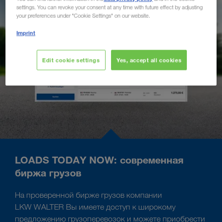
settings. You can revoke your consent at any time with future effect by adjusting
your preferences under "Cookie Settings" on our website.
Imprint
Edit cookie settings
Yes, accept all cookies
LOADS TODAY NOW: современная
биржа грузов
На проверенной бирже грузов компании
LKW WALTER Вы имеете доступ к широкому
предложению грузоперевозок и можете приобрести