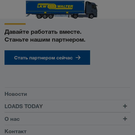
Давайте работать вместе.
Станьте нашим партнером.
Стать партнером сейчас
Условия
Новости
TRUCK BUDDY
LOADS TODAY
Найти груз на
Войти в учетную запись
О нас
LOADS TODAY
Узнать больше
Информация о компании
Контакт