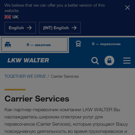
We believe that we can offer you a better version of this
website.
UK
English
(INT) English
Я — перевозчик
Я — заказчик
TOGETHER WE DRIVE
Carrier Services
TOGETHER WE DRIVE
WE LOAD
Carrier Services
WE GROW
Как партнер-перевозчик компании LKW WALTER Вы
наслаждаетесь широким спектром услуг для
WE CARE
перевозчиков (Carrier Services), которые упрощают Вашу
повседневную деятельность во время грузоперевозок и